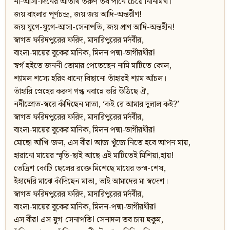
না-আসা-দিনের অতিথি তরুণ তব পানে চেয়ে নিনিমিখ।
জয় বাংলার পূর্ণচন্দ্র, জয় জয় আদি-অন্তরীণ!
জয় যুগে-যুগে-আসা-সেনাপতি, জয় প্রাণ আদি-অন্তহীন!
স্বাগত ফরিদপুরের ফরিদ, মাদারিপুরের মর্দবীর,
বাংলা-মায়ের বুকের মানিক, মিলন পদ্মা-ভাগীরথীর!
স্বর্গ হইতে জননী তোমার পেতেছেন নামি মাটিতে কোল,
শ্যামল শস্যে হরিৎ ধান্যে বিছানো তাঁহারই শ্যাম আঁচল।
তাঁহারি স্নেহের করুণ গন্ধ নবান্নে ভরি উঠিছে ঐ,
নদীস্রোত-স্বরে কাঁদিছেন মাতা, ‘কই রে আমার দুলাল কই?’
স্বাগত ফরিদপুরের ফরিদ, মাদারিপুরের মর্দবীর,
বাংলা-মায়ের বুকের মানিক, মিলন পদ্মা-ভাগীরথীর!
মোছো আঁখি-জল, এস বীর! আজ খুঁজে নিতে হবে আপন মায়,
হারানো মায়ের স্মৃতি-ছাই আছে এই মাটিতেই মিশিয়া,হায়!
তেত্রিশ কোটি ছেলের রক্তে মিশেছে মায়ের ভস্ম-শেষ,
ইহাদেরি মাঝে কাঁদিছেন মাতা, তাই আমাদের মা স্বদেশ।
স্বাগত ফরিদপুরের ফরিদ, মাদারিপুরের মর্দবীর,
বাংলা-মায়ের বুকের মানিক, মিলন-পদ্মা-ভাগীরথীর!
এস বীর! এস যুগ-সেনাপতি! সেনাদল তব চায় হুকুম,