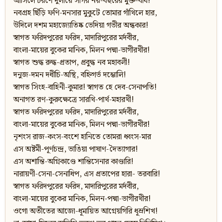
আসিলে চরণে দুলায়ে সাগর নয়-বছরের মুক্ত-বাঁধ!
নবগ্রহ ছিঁড়ি ফণি-মনসার মুকুটে তোমার গাঁথিলে হার,
উদিলে দশম মহাজ্যোতিষ্ক ভেদিয়া গভীর অন্ধকার!
স্বাগত ফরিদপুরের ফরিদ, মাদারিপুরের মর্দবীর,
বাংলা-মায়ের বুকের মানিক, মিলন পদ্মা-ভাগীরথীর!
স্বাগত শুদ্ধ রুদ্ধ-প্রতাপ, প্রবুদ্ধ নব মহাবলী!
দনুজ-দমন দধীচি-অস্থি, বহ্নিগর্ভ দম্ভোলি!
স্বাগত সিংহ-বাহিনী-কুমার! স্বাগত হে দেব-সেনাপতি!
অনাগত রণ-কুরুক্ষেত্রে সারথি-পার্থ-মহারথী!
স্বাগত ফরিদপুরের ফরিদ, মাদারিপুরের মর্দবীর,
বাংলা-মায়ের বুকের মানিক, মিলন পদ্মা-ভাগীরথীর!
নৃশংস রাজ-কংস-বংশে হানিতে তোমরা ধ্বংস-মার
এস অষ্টমী-পূর্ণচন্দ্র, ভাঙিয়া পাষাণ-দৈত্যাগার!
এস অশান্তি-অগ্নিকাণ্ডে শান্তিসেনার কাণ্ডারি!
নারায়ণী-সেনা-সেনাধিপ, এস প্রতাপের হারা- তরবারি!
স্বাগত ফরিদপুরের ফরিদ, মাদারিপুরের মর্দবীর,
বাংলা-মায়ের বুকের মানিক, মিলন-পদ্মা-ভাগীরথীর!
ওগো অতীতের আজো-ধূমায়িত আগ্নেয়গিরি ধূম্রশিখ!