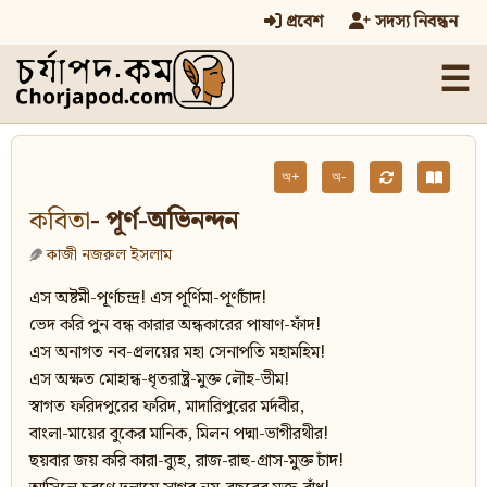
প্রবেশ
সদস্য নিবন্ধন
☰
অ+
অ-
কবিতা
- পূর্ণ-অভিনন্দন
কাজী নজরুল ইসলাম
এস অষ্টমী-পূর্ণচন্দ্র! এস পূর্ণিমা-পূর্ণচাঁদ!
ভেদ করি পুন বন্ধ কারার অন্ধকারের পাষাণ-ফাঁদ!
এস অনাগত নব-প্রলয়ের মহা সেনাপতি মহামহিম!
এস অক্ষত মোহান্ধ-ধৃতরাষ্ট্র-মুক্ত লৌহ-ভীম!
স্বাগত ফরিদপুরের ফরিদ, মাদারিপুরের মর্দবীর,
বাংলা-মায়ের বুকের মানিক, মিলন পদ্মা-ভাগীরথীর!
ছয়বার জয় করি কারা-ব্যুহ, রাজ-রাহু-গ্রাস-মুক্ত চাঁদ!