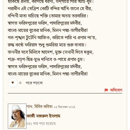
হাঁকিছে প্রলয়, কাঁপিছে ধরণী, উদ্‌গারে গিরি অগ্নি-ধূম।
পরাধীন এই তেত্রিশ কোটি বন্দির আঁখি-জলে হে বীর,
বন্দিনী মাতা যাচিছে শক্তি তোমার অভয় তরবারির।
স্বাগত ফরিদপুরের ফরিদ, পাদারিপুরের মর্দবীর,
বাংলা-মায়ের বুকের মানিক, মিলন পদ্মা-ভাগীরথীর!
গল-শৃঙ্খল টুটেনি আজিও, করিতে পারি না প্রণাম পা’য়,
রুদ্ধ কণ্ঠে ফরিয়াদ শুধু গুমরিয়া মরে গুরু ব্যথায়।
জননীর যবে মিলিবে আদেশ, মুক্ত সেনানী দিবে হুকুম,
শত্রু-খড়্‌গ-ছিন্ন-মুণ্ড দানিবে ও-পায়ে প্রণাম-চুম।
স্বাগত ফরিদপুরের ফরিদ, পাদারিপুরের মর্দবীর,
বাংলা-মায়ের বুকের মানিক, মিলন পদ্মা-ভাগীরথীর!
♥
০
পরে পড়বো
অভিযোগ
গান
,
বিবিধ কবিতা
১৫ ডিসেম্বর ২০২৪
কাজী নজরুল ইসলাম
২৫১ বার পড়া হয়েছে