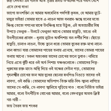
রুদ্র-দেবতা! এই গলিত আর্ত সৃষ্টির প্রলয়-ভস্মটিকা পরে নবীন বেশে
এসে দেখা দাও!
জাগো জনশক্তি! হে আমার অবহেলিত পদপিষ্ট কৃষক, হে আমার মুটে-
মজুর ভাইরা! তোমার হাতে এ-লাঙল আজ বলরাম-স্কন্ধে হলের মতো
ক্ষিপ্ত তেজে গগনের মাঝে উৎক্ষিপ্ত হয়ে উঠুক, এই অত্যাচারীর বিশ্ব
উপড়ে ফেলুক – উলটে ফেলুক! আনো তোমার হাতুড়ি, ভাঙো ওই
উৎপীড়কের প্রাসাদ – ধূলায় লুটাও অর্থপিশাচ বল-দর্পীর শির। ছোঁড়ো
হাতুড়ি, চালাও লাঙল, উচ্চে তুলে ধরো তোমার বুকের রক্ত-মাখা লালে-
লাল ঝান্ডা! যারা তোমাদের পায়ের তলায় এনেছে, তাদের তোমরা পায়ের
তলায় আনো। সকল অহংকার তাদের চোখের জলে ডুবাও। নামিয়ে
নিয়ে এসো ঝুঁটি ধরে ওই অর্থ-পিশাচ যক্ষগুলোকে। তোমাদের পিতৃ-
পুরুষের রক্ত-মাংস-অস্থি দিয়ে ওই যক্ষের দেউল গড়া, তোমাদের
গৃহলক্ষ্মীর চোখের জল আর দুধের ছেলের হৃৎপিণ্ড নিঙড়ে তাদের ওই
লাবণ্য, ওই কান্তি। তোমাদের অভিশাপ-তিক্ত মারি-বিষ-জ্বালা লাগিয়ে
তাদের সে-কান্তি, সে-লাবণ্য জ্বালিয়ে পুড়িয়ে দাও : বলো নির্জিত ভাইরা
আমার, বলো উৎপীড়িত বোনেরা আমার, বলো বেদনাতুর অভাব-ক্লিষ্ট
নর-নারী –
জয় ভৈরব জয় শংকর