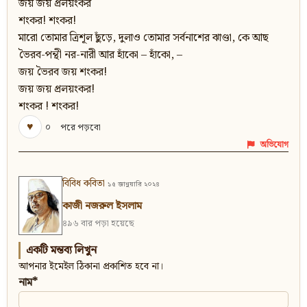
জয় জয় প্রলয়ংকর
শংকর! শংকর!
মারো তোমার ত্রিশূল ছুঁড়ে, দুলাও তোমার সর্বনাশের ঝাণ্ডা, কে আছ
ভৈরব-পন্থী নর-নারী আর হাঁকো – হাঁকো, –
জয় ভৈরব জয় শংকর!
জয় জয় প্রলয়ংকর!
শংকর ! শংকর!
♥
০
পরে পড়বো
অভিযোগ
বিবিধ কবিতা
১৫ জানুয়ারি ২০২৪
কাজী নজরুল ইসলাম
৪৯৬ বার পড়া হয়েছে
একটি মন্তব্য লিখুন
আপনার ইমেইল ঠিকানা প্রকাশিত হবে না।
নাম*