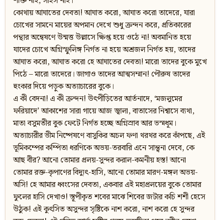
শক্তি নাই, সাহস নাই।
কোথায় আঘাতের দেবতা! আঘাত করো, আঘাত করো তাদেরে, যারা
চোখের সামনে মায়ের অপমান দেখে শুধু ক্রন্দন করে, প্রতিকারের
পন্থার অন্বেষণে উন্মত্ত উল্লাসে ক্ষিপ্ত হয়ে ওঠে না! অবমানিত হয়ে
যাদের চোখে অগ্নিস্ফুলিঙ্গ নির্গত না হয়ে অশ্রজল নির্গত হয়, তাদের
আঘাত করো, আঘাত করো হে আঘাতের দেবতা! মারো তাদের বুকে মুখে
পিঠে – মারো তাদেরে। জাগাও তাদের আত্মসম্মান! পৌরুষ তাদের
হুংকার দিয়ে পড়ুক অত্যাচারের বুকে।
এ কী বেদনা! এ কী ক্রন্দন! উৎপীড়িতের আর্তনাদে, ‘মজলুমের
ফরিয়াদে’ আকাশের সারা গায়ে আজ জ্বালা, বাতাসের নিশ্বাসে ব্যথা,
মাতা বসুমতীর বুক ফেটে নির্গত হচ্ছে অগ্নিস্রাব আর ভস্মধূম।
অত্যাচারীর ভীম নিষ্পেষণে বাসুকির অচল ফণা থরথর করে কাঁপছে, এই
ভূমিকম্পের কম্পিতা ধরণিকে অভয়-তরবারি এনে সান্ত্বনা দেবে, কে
আছ বীর? আনো তোমার প্রলয়-সুন্দর করাল-কমনীয় হস্ত! আনো
তোমার রক্ত-কৃপাণের বিদ্যুৎ-হাসি, আনো তোমার মারণ-মঙ্গল অভয়-
অসি! হে আমার ধ্বংসের দেবতা, একবার এই মহাপ্রলয়ের বুকে তোমার
ফুলের হাসি দেখাও! স্তূপীকৃত শবের মাঝে শিবের জটার কচি শশী হেসে
উঠুক! এই কুৎসিত অসুন্দর সৃষ্টিকে নাশ করো, নাশ করো হে সুন্দর