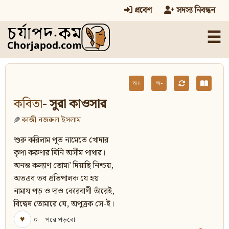
প্রবেশ
সদস্য নিবন্ধন
☰
অ+
অ-
কবিতা
- সুরা কাওসার
কাজী নজরুল ইসলাম
শুরু করিলাম পূত নামেতে খোদার
কৃপা করুণার যিনি অসীম পাথার।
অনন্ত কল্যাণ তোমা’ দিয়াছি নিশ্চয়,
অতএব তব প্রতিপালক যে হয়
নামায পড় ও দাও কোরবাণী তাঁরেই,
বিদ্বেষ তোমারে যে, অপুত্রক সে-ই।
♥
০
পরে পড়বো