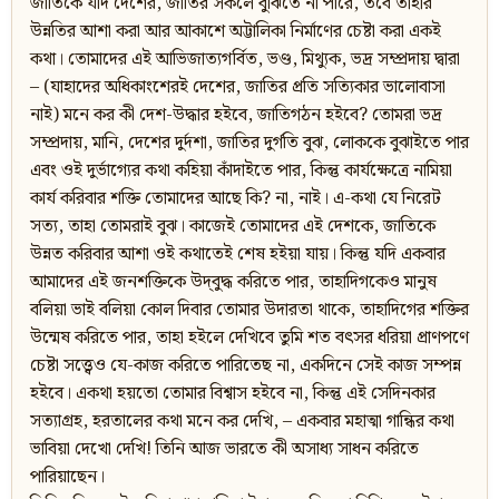
জাতিকে যদি দেশের, জাতির সকলে বুঝিতে না পারে, তবে তাহার
উন্নতির আশা করা আর আকাশে অট্টালিকা নির্মাণের চেষ্টা করা একই
কথা। তোমাদের এই আভিজাত্যগর্বিত, ভণ্ড, মিথ্যুক, ভদ্র সম্প্রদায় দ্বারা
– (যাহাদের অধিকাংশেরই দেশের, জাতির প্রতি সত্যিকার ভালোবাসা
নাই) মনে কর কী দেশ-উদ্ধার হইবে, জাতিগঠন হইবে? তোমরা ভদ্র
সম্প্রদায়, মানি, দেশের দুর্দশা, জাতির দুর্গতি বুঝ, লোককে বুঝাইতে পার
এবং ওই দুর্ভাগ্যের কথা কহিয়া কাঁদাইতে পার, কিন্তু কার্যক্ষেত্রে নামিয়া
কার্য করিবার শক্তি তোমাদের আছে কি? না, নাই। এ-কথা যে নিরেট
সত্য, তাহা তোমরাই বুঝ। কাজেই তোমাদের এই দেশকে, জাতিকে
উন্নত করিবার আশা ওই কথাতেই শেষ হইয়া যায়। কিন্তু যদি একবার
আমাদের এই জনশক্তিকে উদ্‌বুদ্ধ করিতে পার, তাহাদিগকেও মানুষ
বলিয়া ভাই বলিয়া কোল দিবার তোমার উদারতা থাকে, তাহাদিগের শক্তির
উন্মেষ করিতে পার, তাহা হইলে দেখিবে তুমি শত বৎসর ধরিয়া প্রাণপণে
চেষ্টা সত্ত্বেও যে-কাজ করিতে পারিতেছ না, একদিনে সেই কাজ সম্পন্ন
হইবে। একথা হয়তো তোমার বিশ্বাস হইবে না, কিন্তু এই সেদিনকার
সত্যাগ্রহ, হরতালের কথা মনে কর দেখি, – একবার মহাত্মা গান্ধির কথা
ভাবিয়া দেখো দেখি! তিনি আজ ভারতে কী অসাধ্য সাধন করিতে
পারিয়াছেন।