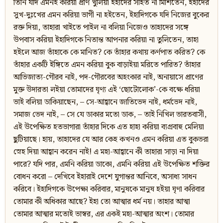
তিনি যদি এমনই করিয়া প্রাণ খুলিয়া ইহাদের সহিত না মিশিতেন, ইহাদের
সুখ-দুঃখের এমন করিয়া ভাগী না হইতেন, ইহাদিগকে যদি নিজের বুকের
রক্ত দিয়া, তাহারা খাইতে পাইল না বলিয়া নিজেও তাহাদের সঙ্গে
উপবাস করিয়া ইহাদিগকে নিতান্ত আপনার করিয়া না তুলিতেন, তাহা
হইলে আজ তাঁহাকে কে মানিত? কে তাঁহার কথায় কর্ণপাত করিত? কে
তাঁহার একটি ইঙ্গিতে এমন করিয়া বুক বাড়াইয়া মরিতে পারিত? তাঁহার
আভিজাত্য-গৌরব নাই, পদ-গৌরবের অহংকার নাই, অনায়াসে প্রাণের
মুক্ত উদারতা লইয়া তোমাদের ঘৃণ্য এই ‘ছোটোলোক’-কে বক্ষে ধরিয়া
ভাই বলিয়া ডাকিয়াছেন, – সে-আহ্বানে জাতিভেদ নাই, ধর্মভেদ নাই,
সমাজ ভেদ নাই, – সে যে ডাকার মতো ডাক, – তাই নিখিল ভারতবাসী,
এই উপেক্ষিত হতভাগারা তাঁহার দিকে এত হাহা করিয়া ব্যগ্রবাহু মেলিয়া
ছুটিয়াছে। হায়, তাহাদের যে আর কেহ কখনও এমন করিয়া এত বুকভরা
স্নেহ দিয়া আহ্বান করেন নাই! এ মহা-আহ্বানে কী তাহারা সাড়া না দিয়া
পারে? যদি পার, এমনি করিয়া ডাকো, এমনি করিয়া এই উপেক্ষিত শক্তির
বোধন করো – দেখিবে ইহারাই দেশে যুগান্তর আনিবে, অসাধ্য সাধন
করিবে। ইহাদিগকে উপেক্ষা করিবার, মানুষকে মানুষ হইয়া ঘৃণা করিবার
তোমার কী অধিকার আছে? ইহা তো আত্মার ধর্ম নয়। তাহার আত্মা
তোমার আত্মার মতোই ভাস্বর, এর একই মহা-আত্মার অংশ। তোমার