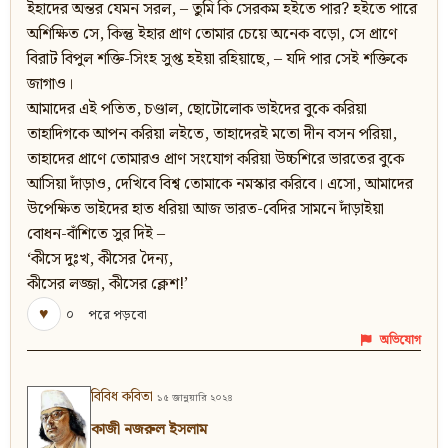
ইহাদের অন্তর যেমন সরল, – তুমি কি সেরকম হইতে পার? হইতে পারে
অশিক্ষিত সে, কিন্তু ইহার প্রাণ তোমার চেয়ে অনেক বড়ো, সে প্রাণে
বিরাট বিপুল শক্তি-সিংহ সুপ্ত হইয়া রহিয়াছে, – যদি পার সেই শক্তিকে
জাগাও।
আমাদের এই পতিত, চণ্ডাল, ছোটোলোক ভাইদের বুকে করিয়া
তাহাদিগকে আপন করিয়া লইতে, তাহাদেরই মতো দীন বসন পরিয়া,
তাহাদের প্রাণে তোমারও প্রাণ সংযোগ করিয়া উচ্চশিরে ভারতের বুকে
আসিয়া দাঁড়াও, দেখিবে বিশ্ব তোমাকে নমস্কার করিবে। এসো, আমাদের
উপেক্ষিত ভাইদের হাত ধরিয়া আজ ভারত-বেদির সামনে দাঁড়াইয়া
বোধন-বাঁশিতে সুর দিই –
‘কীসে দুঃখ, কীসের দৈন্য,
কীসের লজ্জা, কীসের ক্লেশ!’
♥
০
পরে পড়বো
অভিযোগ
বিবিধ কবিতা
১৫ জানুয়ারি ২০২৪
কাজী নজরুল ইসলাম