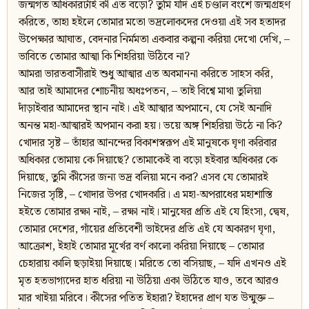
জন্মগত অধিকারটাই কী এত বড়ো? তুমি যদি এই চণ্ডাল বংশে জন্মগ্রহণ
করিতে, তাহা হইলে তোমার মতো ভদ্রলোকদের দেওয়া এই সব হতাদর
উপেক্ষার আঘাত, বেদনার নির্মমতা একবার কল্পনা করিয়া দেখো দেখি, –
ভাবিতে তোমার আত্মা কি শিহরিয়া উঠিবে না?
আমরা ভারতবাসীরাই শুধু আত্মার এত অবমাননা করিতে সাহস করি,
আর তাই আমাদের শোচনীয় অধঃপতন, – তাই বিশ্বে মাথা তুলিয়া
দাঁড়াইবার আমাদের স্থান নাই। এই আত্মার অপমানে, যে সেই অনাদি
অনন্ত মহা-আত্মারই অপমান করা হয়। ভয়ে অঙ্গ শিহরিয়া উঠে না কি?
খোদার সৃষ্ট – তাঁহার আনন্দের বিকাশস্বরূপ এই মানুষকে ঘৃণা করিবার
অধিকার তোমায় কে দিয়াছে? তোমাকেই বা বড়ো হইবার অধিকার কে
দিয়াছে, তুমি কীসের জন্য ভদ্র বলিয়া মনে কর? এসব যে তোমারই
নিজের সৃষ্টি, – খোদার উপর খোদকারি। এ মহা-অপরাধের মহাশাস্তি
হইতে তোমার রক্ষা নাই, – রক্ষা নাই। মানুষের প্রতি এই যে হিংসা, দ্বেষ,
তোমার দেশের, গাঁয়ের প্রতিবেশী ভাইদের প্রতি এই যে অকারণ ঘৃণা,
আক্রোশ, ইহাই তোমার মূর্খের বর্ণ কালো করিয়া দিয়াছে – তোমার
চেহারায় কালি ছড়াইয়া দিয়াছে। মরিতে তো বসিয়াছ, – যদি এখনও এই
মৃত হতভাগ্যদের হাত ধরিয়া না উঠিয়া একা উঠিতে যাও, তবে আরও
মার খাইয়া মরিবে। কীসের পতিত ইহারা? ইহাদের প্রাণ যত উন্মুক্ত –