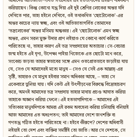
আমাদের আভিজাত্য-গর্বিত সম্প্রদায়ই এই হতভাগাদের এইরূপ নামকরণ
করিয়াছেন। কিন্তু কোনো যন্ত্র দিয়া এই দুই শ্রেণির লোকের অন্তর যদি
দেখিতে পার, তাহা হইলে দেখিবে, ওই তথাকথিত ‘ছোটোলোক’-এর
অন্তর কাচের ন্যায় স্বচ্ছ, এবং ওই আভিজাত্যগর্বিত তোমাদের
‘ভদ্রলোকের’ অন্তর মসিময় অন্ধকার। এই ‘ছোটোলোক’ এমন স্বচ্ছ
অন্তর, এমন সরল মুক্ত উদার প্রাণ লইয়াও যে কোনো কার্য করিতে
পারিতেছে না, তাহার কারণ এই ভদ্র সম্প্রদায়ের অত্যাচার। সে-বেচারা
জন্ম হইতে এই ঘৃণা, উপেক্ষা পাইয়া নিজেকে এত ছোটো মনে করে,
সংকোচ জড়তা তাহার স্বভাবের সঙ্গে এমন ওতপ্রোতভাবে জড়াইয়া যায়
যে, সেও যে আমাদেরই মতো মানুষ – সেও যে সেই এক আল্লাহ্-এর
সৃষ্টি, তাহারও যে মানুষ হইবার সমান অধিকার আছে, – তাহা সে
একেবারে ভুলিয়া যায়। যদি কেউ এই উৎপীড়নের বিরুদ্ধে বিদ্রোহাচরণ
করে, অমনই আমাদের ভদ্র সম্প্রদায় তাহার মাথায় প্রচণ্ড আঘাত করিয়া
তাহাকে অজ্ঞান করিয়া ফেলে। এই হতভাগাদিগকে – আমাদের এই
সত্যিকার মানুষদিগকে আমরা এই রকম অবহেলা করিয়া চলিয়াছি বলিয়াই
আজ আমাদের এত অধঃপতন; তাই আমাদের দেশে জনশক্তি বা
গণতন্ত্র গঠিত হইতে পারিতেছে না। হইবে কীরূপে? দেশের অধিবাসী
লইয়াই তো দেশ এবং ব্যক্তির সমষ্টিই তো জাতি। আর সে দেশকে, সে