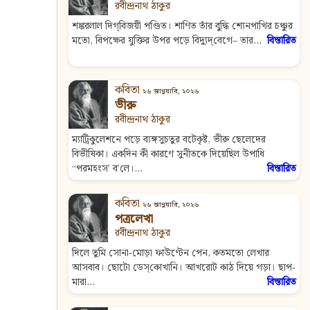
রবীন্দ্রনাথ ঠাকুর
শঙ্করলাল দিগ্‌বিজয়ী পণ্ডিত। শাণিত তাঁর বুদ্ধি শ্যেনপাখির চঞ্চুর
মতো, বিপক্ষের যুক্তির উপর পড়ে বিদ্যুদ্‌বেগে– তার...
বিস্তারিত
কবিতা
২৬ জানুয়ারি, ২০২৬
ভীরু
রবীন্দ্রনাথ ঠাকুর
ম্যাট্রিকুলেশনে পড়ে ব্যঙ্গসুচতুর বটেকৃষ্ট, ভীরু ছেলেদের
বিভীষিকা। একদিন কী কারণে সুনীতকে দিয়েছিল উপাধি
“পরমহংস’ ব’লে।...
বিস্তারিত
কবিতা
২৬ জানুয়ারি, ২০২৬
পত্রলেখা
রবীন্দ্রনাথ ঠাকুর
দিলে তুমি সোনা‐মোড়া ফাউণ্টেন পেন, কতমতো লেখার
আসবাব। ছোটো ডেস্‌‍কোখানি। আখরোট কাঠ দিয়ে গড়া। ছাপ‐
মারা...
বিস্তারিত