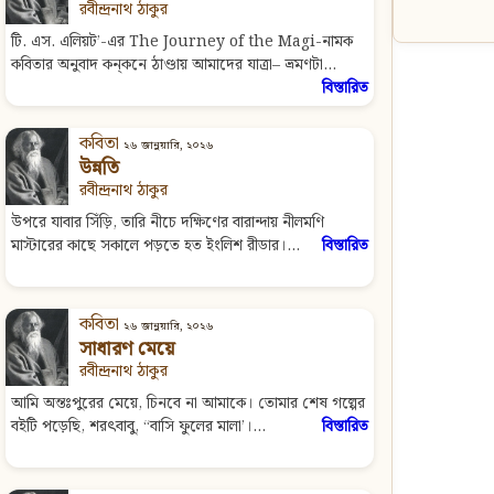
রবীন্দ্রনাথ ঠাকুর
টি. এস. এলিয়ট’-এর The Journey of the Magi-নামক
কবিতার অনুবাদ কন্‌কনে ঠাণ্ডায় আমাদের যাত্রা– ভ্রমণটা...
বিস্তারিত
কবিতা
২৬ জানুয়ারি, ২০২৬
উন্নতি
রবীন্দ্রনাথ ঠাকুর
উপরে যাবার সিঁড়ি, তারি নীচে দক্ষিণের বারান্দায় নীলমণি
মাস্টারের কাছে সকালে পড়তে হত ইংলিশ রীডার।...
বিস্তারিত
কবিতা
২৬ জানুয়ারি, ২০২৬
সাধারণ মেয়ে
রবীন্দ্রনাথ ঠাকুর
আমি অন্তঃপুরের মেয়ে, চিনবে না আমাকে। তোমার শেষ গল্পের
বইটি পড়েছি, শরৎবাবু, “বাসি ফুলের মালা’।...
বিস্তারিত