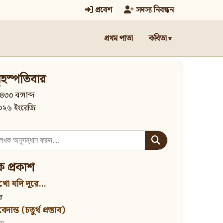
প্রবেশ
সদস্য নিবন্ধন
প্রথম পাতা
কবিতা
হস্পতিবার
৪৩৩ বঙ্গাব্দ
০২৬ ইংরেজি
িক প্রকাশ
খো যদি দূরে...
র
দান্ত (চতুর্থ প্রস্তাব)