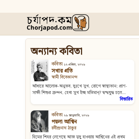
অন্যান্য কবিতা
কবিতা
১২ এপ্রিল, ২০২৬
সখার প্রতি
স্বামী বিবেকানন্দ
আঁধারে আলোক-অনুভব, দুঃখে সুখ, রোগে স্বাস্থ্যভান; প্রাণ-
সাক্ষী শিশুর ক্রন্দন, হেথা সুখ ইচ্ছ মতিমান্? দ্বন্দ্বযুদ্ধ চলে...
বিস্তারিত
কবিতা
২৬ জানুয়ারি, ২০২৬
পয়লা আশ্বিন
রবীন্দ্রনাথ ঠাকুর
হিমের শিহর লেগেছে আজ মৃদু হাওয়ায় আশ্বিনের এই প্রথম