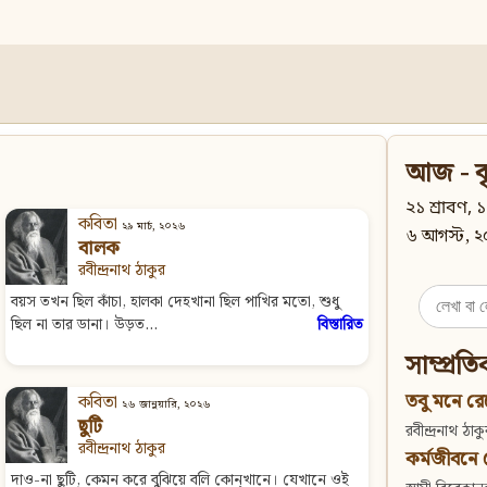
আজ - বৃ
২১ শ্রাবণ, ১
কবিতা
২৯ মার্চ, ২০২৬
৬ আগস্ট, ২
বালক
রবীন্দ্রনাথ ঠাকুর
Search
বয়স তখন ছিল কাঁচা, হালকা দেহখানা ছিল পাখির মতো, শুধু
for:
ছিল না তার ডানা। উড়ত...
বিস্তারিত
সাম্প্রত
তবু মনে রে
কবিতা
২৬ জানুয়ারি, ২০২৬
ছুটি
রবীন্দ্রনাথ ঠাকু
রবীন্দ্রনাথ ঠাকুর
কর্মজীবনে বে
দাও-না ছুটি, কেমন করে বুঝিয়ে বলি কোন্‌খানে। যেখানে ওই