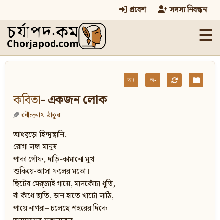
প্রবেশ
সদস্য নিবন্ধন
☰
অ+
অ-
কবিতা
- একজন লোক
রবীন্দ্রনাথ ঠাকুর
আধবুড়ো হিন্দুস্থানি,
রোগা লম্বা মানুষ–
পাকা গোঁফ, দাড়ি-কামানো মুখ
শুকিয়ে-আসা ফলের মতো।
ছিটের মের্‌জাই গায়ে, মালকোঁচা ধুতি,
বাঁ কাঁধে ছাতি, ডান হাতে খাটো লাঠি,
পায়ে নাগরা– চলেছে শহরের দিকে।