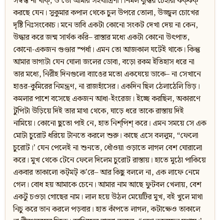
সম্বন্ধ না থাক্‌, ও তো আমার সহযাত্রিণী। নির্মল বুদ্ধির চেহারা ঝক্‌ঝক্‌
করছে যেন। সুকুমার কপাল থেকে চুল উপরে তোলা, উজ্জ্বল চোখের
দৃষ্টি নিঃসংকোচ। মনে ভাবি একটা কোনো সংকট দেখা দেয় না কেন,
উদ্ধার করে জন্ম সার্থক করি– রাস্তার মধ্যে একটা কোনো উৎপাত,
কোনো-একজন গুণ্ডার স্পর্ধা। এমন তো আজকাল ঘটেই থাকে। কিন্তু
আমার ভাগ্যটা যেন ঘোলা জলের ডোবা, বড়ো রকম ইতিহাস ধরে না
তার মধ্যে, নিরীহ দিনগুলো ব্যাঙের মতো একঘেয়ে ডাকে– না সেখানে
হাঙর-কুমিরের নিমন্ত্রণ, না রাজহাঁসের। একদিন ছিল ঠেলাঠেলি ভিড়।
কমলার পাশে বসেছে একজন আধা-ইংরেজ। ইচ্ছে করছিল, অকারণে
টুপিটা উড়িয়ে দিই তার মাথা থেকে, ঘাড়ে ধরে তাকে রাস্তায় দিই
নামিয়ে। কোনো ছুতো পাই নে, হাত নিশ্‌পিশ্‌ করে। এমন সময়ে সে এক
মোটা চুরোট ধরিয়ে টানতে করলে শুরু। কাছে এসে বললুম, “ফেলো
চুরোট।’ যেন পেলেই না শুনতে, ধোঁওয়া ওড়াতে লাগল বেশ ঘোরালো
করে। মুখ থেকে টেনে ফেলে দিলেম চুরোট রাস্তায়। হাতে মুঠো পাকিয়ে
একবার তাকালো কট্‌মট্‌ ক’রে– আর কিছু বললে না, এক লাফে নেমে
গেল। বোধ হয় আমাকে চেনে। আমার নাম আছে ফুটবল খেলায়, বেশ
একটু চওড়া গোছের নাম। লাল হয়ে উঠল মেয়েটির মুখ, বই খুলে মাথা
নিচু করে ভান করলে পড়বার। হাত কাঁপতে লাগল, কটাক্ষেও তাকালে