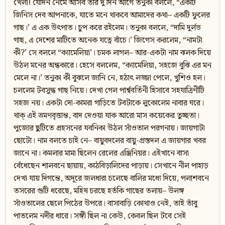
খেলা! যেদিন নেমে আসব তার দু দিন আগে তনুকা বললে, “একটি
জিনিস দেব আপনাকে, যাতে মনে থাকবে আমাদের কথা– একটি ফুলের
গাছ।’ এ এক উৎপাত। চুপ করে রইলেম। তনুকা বললে, “দামি দুর্লভ
গাছ, এ দেশের মাটিতে অনেক যত্নে বাঁচে।’ জিগেস করলেম, “নামটা
কী?’ সে বললে “ক্যামেলিয়া’। চমক লাগল– আর-একটা নাম ঝলক দিয়ে
উঠল মনের অন্ধকারে। হেসে বললেম, “ক্যামেলিয়া, সহজে বুঝি এর মন
মেলে না।’ তনুকা কী বুঝলে জানি নে, হঠাৎ লজ্জা পেলে, খুশিও হল।
চললেম টবসুদ্ধ গাছ নিয়ে। দেখা গেল পার্শ্ববর্তিনী হিসাবে সহযাত্রিণীটি
সহজ নয়। একটা দো-কামরা গাড়িতে টবটাকে লুকোলেম নাবার ঘরে।
থাক্‌ এই ভ্রমণবৃত্তান্ত, বাদ দেওয়া যাক আরো মাস কয়েকের তুচ্ছতা।
পুজোর ছুটিতে প্রহসনের যবনিকা উঠল সাঁওতাল পরগনায়। জায়গাটা
ছোটো। নাম বলতে চাই নে– বায়ুবদলের বায়ু-গ্রস্তদল এ জায়গার খবর
জানে না। কমলার মামা ছিলেন রেলের এঞ্জিনিয়র। এইখানে বাসা
বেঁধেছেন শালবনে ছায়ায়, কাঠবিড়ালিদের পাড়ায়। সেখানে নীল পাহাড়
দেখা যায় দিগন্তে, অদূরে জলধারা চলেছে বালির মধ্যে দিয়ে, পলাশবনে
তসরের গুটি ধরেছে, মহিষ চরছে হর্তকি গাছের তলায়– উলঙ্গ
সাঁওতালের ছেলে পিঠের উপরে। বাসাবাড়ি কোথাও নেই, তাই তাঁবু
পাতলেম নদীর ধারে। সঙ্গী ছিল না কেউ, কেবল ছিল টবে সেই