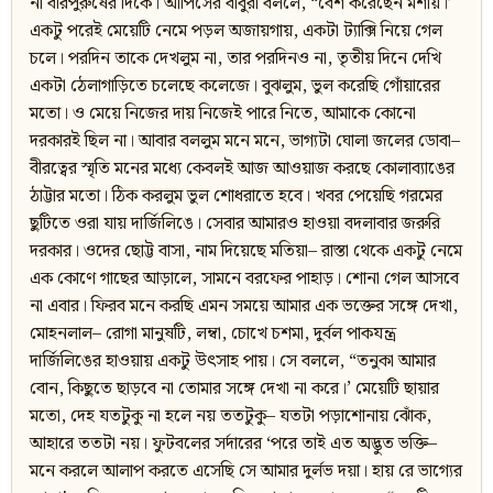
না বীরপুরুষের দিকে। আপিসের বাবুরা বললে, “বেশ করেছেন মশায়।’
একটু পরেই মেয়েটি নেমে পড়ল অজায়গায়, একটা ট্যাক্সি নিয়ে গেল
চলে। পরদিন তাকে দেখলুম না, তার পরদিনও না, তৃতীয় দিনে দেখি
একটা ঠেলাগাড়িতে চলেছে কলেজে। বুঝলুম, ভুল করেছি গোঁয়ারের
মতো। ও মেয়ে নিজের দায় নিজেই পারে নিতে, আমাকে কোনো
দরকারই ছিল না। আবার বললুম মনে মনে, ভাগ্যটা ঘোলা জলের ডোবা–
বীরত্বের স্মৃতি মনের মধ্যে কেবলই আজ আওয়াজ করছে কোলাব্যাঙের
ঠাট্টার মতো। ঠিক করলুম ভুল শোধরাতে হবে। খবর পেয়েছি গরমের
ছুটিতে ওরা যায় দার্জিলিঙে। সেবার আমারও হাওয়া বদলাবার জরুরি
দরকার। ওদের ছোট্ট বাসা, নাম দিয়েছে মতিয়া– রাস্তা থেকে একটু নেমে
এক কোণে গাছের আড়ালে, সামনে বরফের পাহাড়। শোনা গেল আসবে
না এবার। ফিরব মনে করছি এমন সময়ে আমার এক ভক্তের সঙ্গে দেখা,
মোহনলাল– রোগা মানুষটি, লম্বা, চোখে চশমা, দুর্বল পাকযন্ত্র
দার্জিলিঙের হাওয়ায় একটু উৎসাহ পায়। সে বললে, “তনুকা আমার
বোন, কিছুতে ছাড়বে না তোমার সঙ্গে দেখা না করে।’ মেয়েটি ছায়ার
মতো, দেহ যতটুকু না হলে নয় ততটুকু– যতটা পড়াশোনায় ঝোঁক,
আহারে ততটা নয়। ফুটবলের সর্দারের ‘পরে তাই এত অদ্ভুত ভক্তি–
মনে করলে আলাপ করতে এসেছি সে আমার দুর্লভ দয়া। হায় রে ভাগ্যের