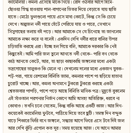
ক্যামেলিয়া। কমলা এসেছে মাকে নিয়ে। রোদ ওঠবার আগে হিমে-
ছোঁওয়া স্নিগ্ধ হাওয়ায় শাল-বাগানের ভিতর দিয়ে বেড়াতে যায় ছাতি
হাতে। মেঠো ফুলগুলো পায়ে এসে মাথা কোটে, কিন্তু সে কি চেয়ে
দেখে। অল্পজল নদী পায়ে হেঁটে পেরিয়ে যায় ও পারে, সেখানে
সিসুগাছের তলায় বই পড়ে। আর আমাকে সে যে চিনেছে তা জানলেম
আমাকে লক্ষ্য করে না বলেই। একদিন দেখি নদীর ধারে বালির উপর
চড়িভাতি করছে এরা। ইচ্ছে হল গিয়ে বলি, আমাকে দরকার কি নেই
কিছুতেই। আমি পারি জল তুলে আনতে নদী থেকে– পারি বন থেকে
কাঠ আনতে কেটে, আর, তা ছাড়া কাছাকাছি জঙ্গলের মধ্যে একটা
ভদ্রগোছের ভালুকও কি মেলে না। দেখলেম দলের মধ্যে একজন যুবক–
শট্‌-পরা, গায়ে রেশমের বিলিতি জামা, কমলার পাশে পা ছড়িয়ে হাভানা
চুরোট খাচ্ছে। আর, কমলা অন্যমনে টুকরো টুকরো করছে একটা
শ্বেতজবার পাপড়ি, পাশে পড়ে আছে বিলিতি মাসিক পত্র। মুহূর্তে বুঝলেম
এই সাঁওতাল পরগনার নির্জন কোণে আমি অসহ্য অতিরিক্ত, ধরবে না
কোথাও। তখনি চলে যেতেম, কিন্তু বাকি আছে একটি কাজ। আর দিন-
কয়েকেই ক্যামেলিয়া ফুটবে, পাঠিয়ে দিয়ে তবে ছুটি। সমস্ত দিন বন্দুক
ঘাড়ে শিকারে ফিরি বনে জঙ্গলে, সন্ধ্যার আগে ফিরে এসে টবে দিই জল
আর দেখি কুঁড়ি এগোল কত দূর। সময় হয়েছে আজ। যে আনে আমার