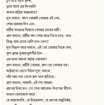
চূর্ণ হয়ে যাবে মৃদঙ্গ,
ডুবে যাবে এর দিনগুলি
অতল রাত্রির অন্ধকারে?
দূত বললে, ঋণে বোঝাই তোমার এই দেহ,
শোধ করবার দিন এল–
মাটির ভাণ্ডারে ফিরবে তোমার দেহের মাটি।
প্রাণ বললে, মাটির ঋণ শোধ করে নিতে চাও, নাও–
কিন্তু তার চেয়ে বেশি চাও কেন?
দূত বিদ্রূপ করে বললে, এই তো তোমার নিঃস্ব দেহ,
কৃশ ক্লান্ত কৃষ্ণচতুর্দশীর চাঁদ–
এর মধ্যে বাহুল্য আছে কোথায়?
প্রাণ বললে, মাটিই তোমার, রূপ তো তোমার নয়।
অট্টহাস্যে হেসে উঠল দূত; বললে,
যদি পার দেহ থেকে রূপ নাও ছাড়িয়ে।
প্রাণ বললে, পারবই, এই পণ আমার।
প্রাণের মিতা মন। সে গেল আলোক-উৎসের তীর্থে।
বললে জোড়হাত করে :
হে মহাজ্যোতি, হে চিরপ্রকাশ, হে রূপের কল্পনির্ঝর,