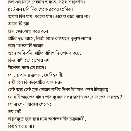
রূপ এল ফিরে দেহহীন ছবিতে, উঠল শঙ্খধ্বনি।
ছুটে এল চারি দিক থেকে রূপের প্রেমিক।
আবার দিন যায়, বৎসর যায়। প্রাণের কান্না থামে না।
আরো কী চাই।
প্রাণ জোড়হাত করে বলে :
মাটির দূত আসে, নির্মম হাতে কণ্ঠযন্ত্রে কুলুপ লাগায়–
বলে “কণ্ঠনালী আমার’।
শুনে আমি বলি, মাটির বাঁশিখানি তোমার বটে,
কিন্তু বাণী তো তোমার নয়।
উপেক্ষা করে সে হাসে।
শোনো আমার ক্রন্দন, হে বিশ্ববাণী,
জয়ী হবে কি জড়মাটির অহংকার–
সেই অন্ধ সেই মূক তোমার বাণীর উপর কি চাপা দেবে চিরমূকত্ব,
যে বাণী অমৃতের বাহন তার বুকের উপর স্থাপন করবে জড়ের জয়স্তম্ভ?
শোনা গেল আকাশ থেকে :
ভয় নেই।
বায়ুসমুদ্রে ঘুরে ঘুরে চলে অশ্রুতবাণীর চক্রলহরী,
কিছুই হারায় না।