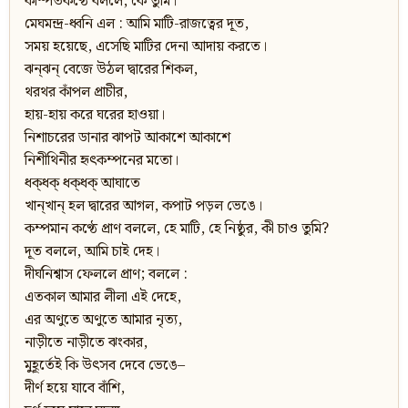
কম্পিতকণ্ঠে বললে, কে তুমি।
মেঘমন্দ্র-ধ্বনি এল : আমি মাটি-রাজত্বের দূত,
সময় হয়েছে, এসেছি মাটির দেনা আদায় করতে।
ঝন্‌ঝন্‌ বেজে উঠল দ্বারের শিকল,
থরথর কাঁপল প্রাচীর,
হায়-হায় করে ঘরের হাওয়া।
নিশাচরের ডানার ঝাপট আকাশে আকাশে
নিশীথিনীর হৃৎকম্পনের মতো।
ধক্‌ধক্‌ ধক্‌ধক্‌ আঘাতে
খান্‌খান্‌ হল দ্বারের আগল, কপাট পড়ল ভেঙে।
কম্পমান কণ্ঠে প্রাণ বললে, হে মাটি, হে নিষ্ঠুর, কী চাও তুমি?
দূত বললে, আমি চাই দেহ।
দীর্ঘনিশ্বাস ফেললে প্রাণ; বললে :
এতকাল আমার লীলা এই দেহে,
এর অণুতে অণুতে আমার নৃত্য,
নাড়ীতে নাড়ীতে ঝংকার,
মুহূর্তেই কি উৎসব দেবে ভেঙে–
দীর্ণ হয়ে যাবে বাঁশি,