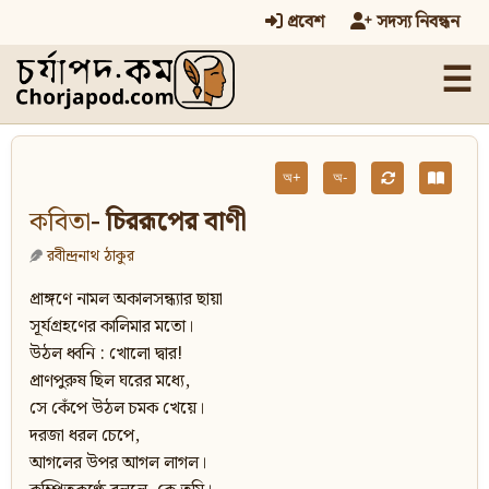
প্রবেশ
সদস্য নিবন্ধন
☰
অ+
অ-
কবিতা
- চিররূপের বাণী
রবীন্দ্রনাথ ঠাকুর
প্রাঙ্গণে নামল অকালসন্ধ্যার ছায়া
সূর্যগ্রহণের কালিমার মতো।
উঠল ধ্বনি : খোলো দ্বার!
প্রাণপুরুষ ছিল ঘরের মধ্যে,
সে কেঁপে উঠল চমক খেয়ে।
দরজা ধরল চেপে,
আগলের উপর আগল লাগল।