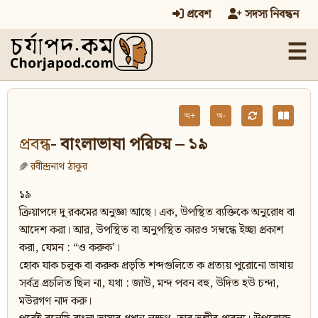
প্রবেশ
সদস্য নিবন্ধন
☰
অ+
অ-
প্রবন্ধ
- বাংলাভাষা পরিচয় – ১৯
রবীন্দ্রনাথ ঠাকুর
১৯
ক্রিয়াপদে দু রকমের অনুজ্ঞা আছে। এক, উপস্থিত ব্যক্তিকে অনুরোধ বা
আদেশ করা। আর, উপস্থিত বা অনুপস্থিত কারও সম্বন্ধে ইচ্ছা প্রকাশ
করা, যেমন : “ও করুক’।
হোক যাক চলুক বা করুক প্রভৃতি শব্দগুলিতে ক প্রত্যয় পুরোনো ভাষায়
সর্বত্র প্রচলিত ছিল না, যথা : জাউ, মন্দ পবন বহু, উদিত হউ চন্দা,
মউরগণ নাদ করু।