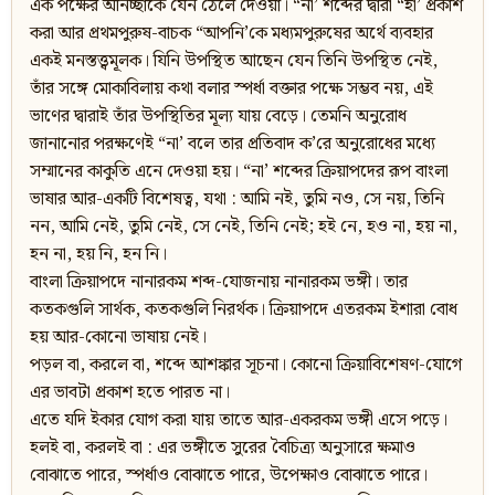
এক পক্ষের অনিচ্ছাকে যেন ঠেলে দেওয়া। “না’ শব্দের দ্বারা “হাঁ’ প্রকাশ
করা আর প্রথমপুরুষ-বাচক “আপনি’কে মধ্যমপুরুষের অর্থে ব্যবহার
একই মনস্তত্ত্বমূলক। যিনি উপস্থিত আছেন যেন তিনি উপস্থিত নেই,
তাঁর সঙ্গে মোকাবিলায় কথা বলার স্পর্ধা বক্তার পক্ষে সম্ভব নয়, এই
ভাণের দ্বারাই তাঁর উপস্থিতির মূল্য যায় বেড়ে। তেমনি অনুরোধ
জানানোর পরক্ষণেই “না’ বলে তার প্রতিবাদ ক’রে অনুরোধের মধ্যে
সম্মানের কাকুতি এনে দেওয়া হয়। “না’ শব্দের ক্রিয়াপদের রূপ বাংলা
ভাষার আর-একটি বিশেষত্ব, যথা : আমি নই, তুমি নও, সে নয়, তিনি
নন, আমি নেই, তুমি নেই, সে নেই, তিনি নেই; হই নে, হও না, হয় না,
হন না, হয় নি, হন নি।
বাংলা ক্রিয়াপদে নানারকম শব্দ-যোজনায় নানারকম ভঙ্গী। তার
কতকগুলি সার্থক, কতকগুলি নিরর্থক। ক্রিয়াপদে এতরকম ইশারা বোধ
হয় আর-কোনো ভাষায় নেই।
পড়ল বা, করলে বা, শব্দে আশঙ্কার সূচনা। কোনো ক্রিয়াবিশেষণ-যোগে
এর ভাবটা প্রকাশ হতে পারত না।
এতে যদি ইকার যোগ করা যায় তাতে আর-একরকম ভঙ্গী এসে পড়ে।
হলই বা, করলই বা : এর ভঙ্গীতে সুরের বৈচিত্র্য অনুসারে ক্ষমাও
বোঝাতে পারে, স্পর্ধাও বোঝাতে পারে, উপেক্ষাও বোঝাতে পারে।