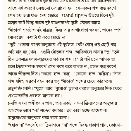
স্কাউটের বা ফৌজের কুচকাওয়াজে ইংরেজিতে যে-সব আদেশবাক্য
আছে এই কারণে সেগুলো জোরালো হয়। যে-সকল শব্দ ব্যঞ্জনবর্ণে
শেষ হয় তারা ধাক্কা দেয় জোরে। stand upশব্দ উভয়ে মিলে দুই
মাত্রার বটে কিন্তু তাতে দুই ব্যঞ্জনবর্ণের দুটো ঠোকর আছে।
“দাঁড়াও’ শব্দটাও দুই মাত্রার, কিন্তু তার আগাগোড়া স্বরবর্ণ, তাদের স্পর্শ
মোলায়েম। কথাটা ধাঁ করে ছোটে না।
“তুই’ “তোরা’ বর্গের অনুজ্ঞায় এই দুর্বলতা নেই! বোস্‌ ওঠ্‌ ছোট্‌ থাম্‌
কাট্‌ মার্‌ ধর্‌ খেল্‌ : এগুলি দৌড়দার শব্দ। আদিকালে ভাষায় “তু’ “তুই’
ছিল একমাত্র মধ্যম-পুরুষের সর্বনাম শব্দ। সেটা যদি চলে আসত তা
হলে ক্রিয়াপদকে স্বরবর্ণ এমন নরম করে রাখত না, হসন্ত ব্যঞ্জনবর্ণে
তাকে তীক্ষ্ণতা দিত। “করো’ হ’ত “কর্‌’। “কোরো’ হ’ত “করিস’। “দাঁড়া’
শব্দ যদিও স্বরবর্ণ বহন করে তবু “দাঁড়াও’ শব্দের চেয়ে তার মধ্যে
প্রভুশক্তি বেশি। “ঘুমো’ আর “ঘুমোও’ তুলনা করলে অনুজ্ঞার দিক থেকে
প্রথমোক্তটির প্রবলতা মানতে হয়।
চলতি বাংলা ভঙ্গীপ্রধান ভাষা, তার একটা লক্ষণ ক্রিয়াপদের অনুজ্ঞায়
অসংগত ভাবে “না’ শব্দের ব্যবহার। এর কাজ হচ্ছে আদেশ বা
অনুরোধকে অনুনয়ে নরম করে আনা।
“হোক না’ “করোই না’ ক্রিয়াপদে “না’ শব্দে নির্বন্ধ প্রকাশ পায়, কোনো-