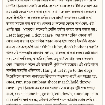
পূর্বেই বলেছি বাংলা ভাষার প্রধান লক্ষণ, তার ভঙ্গীর প্রাবল্য। উপরোক্ত
শ্রেণীর ক্রিয়াপদে একটা অনর্থক গে শব্দের যোগে যে ইঙ্গিত প্রকাশ করা
হয় সেটা সহজ শব্দের দ্বারা হয় না, যথা : হোকগে করুকগে মরুকগে।
এতে ঔদাসীন্যে ও ক্ষোভে জড়িয়ে যে ভাবটা ব্যক্ত করে সেটা অন্য
ভাষায় সহজে বলা যায় না। কেননা গে শব্দের কোনো অর্থ নেই, ওটা
একটা মুদ্রা। “হোকগে’ শব্দের ইংরেজি তর্জমা করতে হলে বলতে হয় :
Let it happen, I don’t care। ওর সঙ্গে “তুমিও যেমন’ যদি
যোগ করা যায় তা হলে ভঙ্গিমা আরও প্রবল হয়ে ওঠে। ইংরেজি বাক্যে
হয়তো এর কাছাকাছি যায় : Oh let it be, don’t bother। মোটের
উপর এই শব্দভঙ্গীর ভাবখানা এই যে, যা হচ্ছে বা করা হচ্ছে সেটা ভালো
নয়, সেটা ক্ষতিকর, বা অপ্রিয়, কিন্তু তবু ওটাকে গ্রাহ্য করার দরকার
নেই। “মরুকগে’ শব্দে এই ভাষাভঙ্গী খুবই স্পষ্ট হয়েছে। এই ছোট্ট বাংলা
শব্দটির ইংরেজি প্রতিবাক্য : Hang it, let it go to the dogs।
ইংরেজিতে সাধারণ ব্যবহারের ক্রিয়াপদ অনুজ্ঞায় প্রায়ই এক মাত্রার হয়,
যেমন, run stop cut beat shoot march hold throw।
যেখানে যুগ্ম ক্রিয়াপদ ব্যবহার হয় সেখানে এক মাত্রার দুটি শব্দ জোড়া
লাগে, যেমন : come in, go out, cut down, stand up, run
on ইত্যাদি। বলা বাহুল্য, এইরূপ সংক্ষিপ্ত শব্দে আজ্ঞার জোর পৌঁছয়।