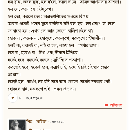
হল বুঝি, করল বুঝি, হল ব’লে, করল ব’লে : আসন্ন অপ্রিয়তার আশঙ্কা।
হল যে, করল যে : উদ্‌বেগ।
হল তো, করলে তো : অপ্রত্যাশিতের সম্বন্ধে বিস্ময়।
আবার ওকেই প্রশ্নের সুরে বদলিয়ে যদি বলা হয় “হল তো?’ তা হলে
জানানো হয় : এখন তো আর কোনো নালিশ রইল না?
হোক না, করুক না, হোক্‌গে, করুক্‌গে, মরুক্‌গে : ঔদাসীন্য।
হলই বা, করলই বা, নাই বা হল, নাহয় হল : স্পর্ধার ভাষা।
হবে বা, হবেও বা : দ্বিধা এবং স্বীকার মিশিয়ে।
হবেই হবে, করবেই করবে : সুনিশ্চিত প্রত্যাশা।
করতেই হবে, হতেই হবে, করাই চাই, হওয়াই চাই : ইচ্ছার জোর
প্রয়োগ।
হলেই হল : অর্থাৎ হয় যদি তবে আর-কোনো তর্কের দরকার নেই।
হোকগে ছাই, মরুকগে ছাই : প্রবল ঔদাস্য।
♥
০
পরে পড়বো
অভিযোগ
শিল্প - সাহিত্য
৩১ মার্চ ২০২৬