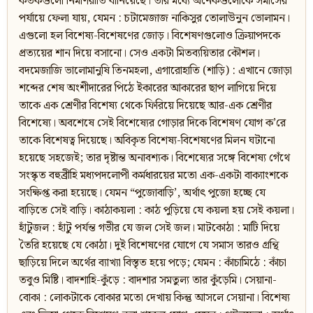
কতকগুলো নির্মাণরীতি বানিয়েছে। তার মধ্যে অনেকগুলোকে সমাসের
পর্যায়ে ফেলা যায়, যেমন : চটামেজাজ নাকিসুর তোলাউনুন ভোলামন।
এগুলো হল বিশেষ্য-বিশেষণের জোড়। বিশেষণগুলোও ক্রিয়াপদকে
প্রত্যয়ের শান দিয়ে বসানো। সেও একটা মিতব্যয়িতার কৌশল।
বদমেজাজি ভালোমানুষি তিনমহলা, এগারোহাতি (শাড়ি) : এখানে জোড়া
শব্দের শেষ অংশীদারের পিঠে ইকারের আকারের ছাপ লাগিয়ে দিয়ে
তাকে এক শ্রেণীর বিশেষ্য থেকে ফিরিয়ে দিয়েছে আর-এক শ্রেণীর
বিশেষ্যে। অবশেষে সেই বিশেষ্যের গোড়ার দিকে বিশেষণ যোগ ক’রে
তাকে বিশেষত্ব দিয়েছে। অবিকৃত বিশেষ্য-বিশেষণের মিলন ঘটানো
হয়েছে সহজেই; তার দৃষ্টান্ত অনাবশ্যক। বিশেষ্যের সঙ্গে বিশেষ্য গেঁথে
সংস্কৃত বহুব্রীহি মধ্যপদলোপী কর্মধারয়ের মতো এক-একটা বাক্যাংশকে
সংক্ষিপ্ত করা হয়েছে। যেমন “পুজোবাড়ি’, অর্থাৎ পুজো হচ্ছে যে
বাড়িতে সেই বাড়ি। কাঠাকয়লা : কাঠ পুড়িয়ে যে কয়লা হয় সেই কয়লা।
হাঁটুজল : হাঁটু পর্যন্ত গভীর যে জল সেই জল। মাটকোঠা : মাটি দিয়ে
তৈরি হয়েছে যে কোঠা। দুই বিশেষণের যোগে যে সমাস তারও গ্রন্থি
ছাড়িয়ে দিলে অর্থের ব্যাখ্যা বিস্তৃত হয়ে পড়ে; যেমন : কাঁচামিঠে : কাঁচা
তবুও মিষ্টি। বাদশাহি-কুঁড়ে : বাদশার সমতুল্য তার কুঁড়েমি। সেয়ানা-
বোকা : লোকটাকে বোকার মতো দেখায় কিন্তু আসলে সেয়ানা। বিশেষ্য