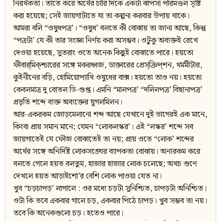
নিরর্থকতা। তাতে করে অর্থের চারি দিকে একটা ঝাপসা পরিমণ্ডল সৃষ্টি
করা হয়েছে; সেই জায়গাটাতে যা তা কল্পনা করবার উপায় থাকে।
আমরা বলি “ওষুধপত্র’। “ওষুধ’ বলতে কী বোঝায় তা জানা আছে, কিন্তু
“পত্রটা’ যে কী তার সংজ্ঞা নির্ণয় করা অসম্ভব। ওটুকু অব্যক্তই রেখে
দেওয়া হয়েছে, সুতরাং ওতে অনেক কিছুই বোঝাতে পারে। হয়তো
ফীবার্‌মিক্‌শ্চারের সঙ্গে মকরধ্বজ, ডাক্তারের প্রেস্‌ক্রিপ্‌শন, থর্মমীটার,
কুইনীনের বড়ি, হোমিয়োপ্যাথি ওষুধের বাক্স। হয়তো তাও নয়। হয়তো
কেবলমাত্র দু বোতল ডি-গুপ্ত। এমনি “মালপত্র’ “দলিলপত্র’ বিছানাপত্র’
প্রভৃতি শব্দে ব্যক্ত অব্যক্তের যুগলমিলন।
আর-একরকম জোড়মেলানো শব্দ আছে যেখানে দুই ভাগেরই এক মানে,
কিংবা প্রায় সমান মানে; যেমন “লোকলস্কর’। এই “লস্কর’ শব্দে সব
জায়গাতেই যে ফৌজ বোঝাতেই তা নয়; প্রায় ওতে “লোক’ শব্দের
অর্থের সঙ্গে অনির্দিষ্ট লোকসঙ্ঘের ব্যাপকতা বোঝায়। অন্যরকম করে
বলতে গেলে হয়ত বলতুম, হাজার হাজার লোক চলেছে; অথচ গুণে
দেখলে হয়ত আড়াইশো’র বেশি লোক পাওয়া যেত না।
খুব “চড়চাপড়’ লাগালে : ওর মধ্যে চড়টা সুনিশ্চিত, চাপড়টা অনিশ্চিত।
ওটা কি তবে একবার গালে চড়, একবার পিঠে চাপড়। খুব সম্ভব তা নয়।
তবে কি অনেকগুলো চড়। হতেও পারে।