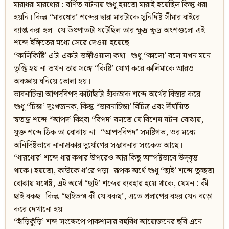
মারাধরা মারধোর : বর্ণিত ঘটনায় শুধু হয়তো মারাই হয়েছিল কিন্তু ধরা
হয়নি। কিন্তু “মারধোর’ শব্দের দ্বারা মারটাকে সুনির্দিষ্ট সীমার বাইরে
ব্যাপ্ত করা হল। যে উৎপাতটা ঘটেছিল তার ক্ষুদ্র ক্ষুদ্র অংশগুলো এই
শব্দে ইঙ্গিতের মধ্যে সেরে দেওয়া হয়েছে।
“কালিকিষ্টি’ এটা একটা ভঙ্গীওয়ালা কথা। শুধু “কালো’ বলে যখন মনে
তৃপ্তি হয় না তখন তার সঙ্গে “কিষ্টি’ যোগ করে কালিমাকে আরও
অবজ্ঞায় ঘনিয়ে তোলা হয়।
ভাবনাচিন্তা আপদবিপদ কাটাছাঁটা হাঁকডাক শব্দে অর্থের বিস্তার করে।
শুধু “চিন্তা’ দুঃখজনক, কিন্তু “ভাবনাচিন্তা’ বিচিত্র এবং দীর্ঘায়িত।
স্বতন্ত্র শব্দে “আপদ’ কিংবা “বিপদ’ বলতে যে বিশেষ ঘটনা বোঝায়,
যুক্ত শব্দে ঠিক তা বোঝায় না। “আপদবিপদ’ সমষ্টিগত, ওর মধ্যে
অনির্দিষ্টভাবে নানাপ্রকার দুর্যোগের সম্ভাবনার সংকেত আছে।
“ধারধোর’ শব্দে ধার কথার উপরেও আর কিছু অস্পষ্টভাবে উদ্‌বৃত্ত
থাকে। হয়তো, কাউকে ধ’রে পড়া। রূপক অর্থে শুধু “ছাই’ শব্দে তুচ্ছতা
বোঝায় যথেষ্ট, এই অর্থে “ছাই’ শব্দের ব্যবহার হয়ে থাকে, যেমন : কী
ছাই বকছ। কিন্তু “ছাইভস্ম কী যে বকছ’, এতে প্রলাপের বহর যেন বড়ো
করে দেখানো হয়।
“হাঁড়িকুঁড়ি’ শব্দ সংক্ষেপে পাকশালার বহুবিধ আয়োজনের ছবি এনে