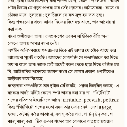
এবং ক্রিয়া থেকে বিশেষণ-করা শব্দের যোগ, যেমন : পটলচেরা : অর্থাৎ
পটল চিরলে যে গড়ন পাওয়া যায় সেই গড়নের। কাঠঠোকরা : কাঠে যে
ঠোকর মারে। চুলচেরা : চুল চিরলে সে যত সূক্ষ্ম হয় তত সূক্ষ্ম।
কিন্তু শব্দরচনায় বাংলা আষার নিজের বিশেষত্ব আছে, তার আলোচনা
করা যাক।
বাংলা ভঙ্গীওয়লা ভাষা। ভাবপ্রকাশের এরকম সাহিত্যিক রীতি অন্য
কোনো ভাষায় আমার জানা নেই।
অর্থহীন ধ্বনিসমবায়ে শব্দরচনার দিকে এই ভাষায় যে ঝোঁক আছে তার
আলোচনা পূর্বেই করেছি। আমাদের বোধশক্তি যে শব্দার্থজালে ধরা দিতে
চায় না বাংলা ভাষা তাকে সেই অর্থেই বন্ধন থেকে ছাড়া দিতে কণ্ঠিত হয়
নি, আভিধানিক শাসনকে লঙ্ঘন ক’রে সে বোবার প্রকাশ-প্রণালীকেও
অঙ্গীকার করে নিয়েছে।
ধ্বন্যাত্মক শব্দগুলিতে তার দৃষ্টান্ত দেখিয়েছি। পোকা কিল্‌বিল্‌ করছে : এ
বাক্যের ভাবটা ছবিটা কোনো স্পষ্ট ভাষায় বলা যায় না। “খিট্‌খিটে’
শব্দের প্রতিশব্দ ইংরেজিতে আছে; irritable, peevish, pettish;
কিন্তু “খিট্‌খিটে’ শব্দের মতো এমন তার জোর নেই। নেশায় চুর্‌চুর্‌
হওয়া, কট্‌মট্‌ ক’রে তাকানো, ধপাস্‌ ক’রে পড়া, পা টন্‌ টন্‌ করা, গা
ম্যাজ্‌ ম্যাজ্‌ করা : ঠিক এ-সব শব্দের ভাব বোঝানো ধাতুপ্রত্যয়ওয়ালা