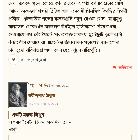
দেয়। এরকম স্থলে তন্নতন্ন বর্ণনার চেয়ে অস্পষ্ট বর্ণনার প্রভাব বেশি।
“মামলা-মকদ্দমা’ শব্দটা ব্রিটিশ আদালদের দীর্ঘপ্রলম্বিত বিপত্তির দ্বিপদী
প্রতীক। এইজাতীয় শব্দের কতকগুলি নমুনা দেওয়া গেল : মাথামুণ্ডু
মালমসলা গোনাগুন্তি চালচলন বাঁধাছাঁদা হাসিতামাশা বিয়েথাওয়া
দেওয়াথোওয়া বেঁটেখাটো পাকাপোক্ত মায়াদয়া ছুটোছুটি কুটোকাটা
কাঁটাখোঁচা ঘোরাফেরা নাচাকোঁদা জাঁকজমক গড়াপেটা জানাশোনা
চাষাভুষো দাবিদাওয়া অদলবদল ছেলেপুলে নাতিপুতি।
♥
০
পরে পড়বো
অভিযোগ
শিল্প - সাহিত্য
৩১ মার্চ ২০২৬
রবীন্দ্রনাথ ঠাকুর
৫৩ বার পড়া হয়েছে
একটি মন্তব্য লিখুন
আপনার ইমেইল ঠিকানা প্রকাশিত হবে না।
নাম*