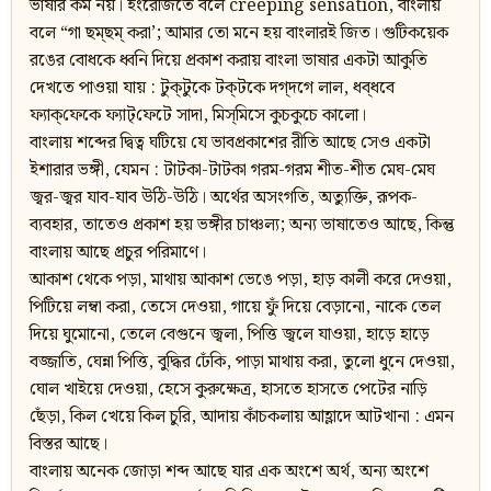
ভাষার কর্ম নয়। ইংরেজিতে বলে creeping sensation, বাংলায়
বলে “গা ছম্‌ছম্‌ করা’; আমার তো মনে হয় বাংলারই জিত। গুটিকয়েক
রঙের বোধকে ধ্বনি দিয়ে প্রকাশ করায় বাংলা ভাষার একটা আকুতি
দেখতে পাওয়া যায় : টুক্‌টুকে টক্‌টকে দগ্‌দগে লাল, ধব্‌ধবে
ফ্যাক্‌ফেকে ফ্যাট্‌ফেটে সাদা, মিস্‌মিসে কুচকুচে কালো।
বাংলায় শব্দের দ্বিত্ব ঘটিয়ে যে ভাবপ্রকাশের রীতি আছে সেও একটা
ইশারার ভঙ্গী, যেমন : টাটকা-টাটকা গরম-গরম শীত-শীত মেঘ-মেঘ
জ্বর-জ্বর যাব-যাব উঠি-উঠি। অর্থের অসংগতি, অত্যুক্তি, রূপক-
ব্যবহার, তাতেও প্রকাশ হয় ভঙ্গীর চাঞ্চল্য; অন্য ভাষাতেও আছে, কিন্তু
বাংলায় আছে প্রচুর পরিমাণে।
আকাশ থেকে পড়া, মাথায় আকাশ ভেঙে পড়া, হাড় কালী করে দেওয়া,
পিটিয়ে লম্বা করা, তেসে দেওয়া, গায়ে ফুঁ দিয়ে বেড়ানো, নাকে তেল
দিয়ে ঘুমোনো, তেলে বেগুনে জ্বলা, পিত্তি জ্বলে যাওয়া, হাড়ে হাড়ে
বজ্জাতি, ঘেন্না পিত্তি, বুদ্ধির ঢেঁকি, পাড়া মাথায় করা, তুলো ধুনে দেওয়া,
ঘোল খাইয়ে দেওয়া, হেসে কুরুক্ষেত্র, হাসতে হাসতে পেটের নাড়ি
ছেঁড়া, কিল খেয়ে কিল চুরি, আদায় কাঁচকলায় আহ্লাদে আটখানা : এমন
বিস্তর আছে।
বাংলায় অনেক জোড়া শব্দ আছে যার এক অংশে অর্থ, অন্য অংশে