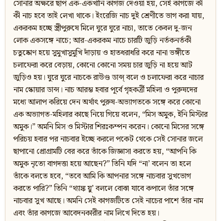
সোনার অক্ষরে ছাপ এক-একখানি কাগজ দেওয়া হয়, সেই কাগজে কী
কী নাচ হবে তাই লেখা থাকে। ইংরেজি নাচ দুই শ্রেণীতে ভাগ করা যায়,
একরকম হচ্ছে স্ত্রীপুরুষে মিলে ঘুরে ঘুরে নাচা, তাতে কেবল দু-জন
লোক একসঙ্গে নাচে; আর-একরকম নাচে চারটি জুড়ি নর্তকনর্তকী
চতুষ্কোণ হয়ে সুমুখাসুমুখি দাঁড়ায় ও হাতধরাধরি করে নানা ভঙ্গীতে
চলাফেরা করে বেড়ায়, কোনো কোনো সময় চার জুড়ি না হয়ে আট
জুড়িও হয়। ঘুরে ঘুরে নাচকে রাউণ্ড ডান্স্‌ বলে ও চলাফেরা করে নাচার
নাম স্কোয়ার ডান্স। নাচ আরম্ভ হবার পূর্বে গৃহকর্ত্রী মহিলা ও পুরুষদের
মধ্যে আলাপ করিয়ে দেন অর্থাৎ পুরুষ-অভ্যাগতকে সঙ্গে করে কোনো
এক অভ্যাগত-মহিলার কাছে নিয়ে গিয়ে বলেন, “মিস অমুক, ইনি মিস্টার
অমুক।” অমনি মিস ও মিস্টার শিরঃকম্পন করেন। কোনো মিসের সঙ্গে
পরিচয় হবার পর নাচবার ইচ্ছে করলে পকেট থেকে সেই সোনার জলে
ছাপানো প্রোগ্রামটি বের করে তাঁকে জিজ্ঞাসা করতে হয়, “আপনি কি
অমুক নৃত্যে বাগদত্তা হয়ে আছেন?” তিনি যদি “না’ বলেন তা হলে
তাঁকে বলতে হবে, “তবে আমি কি আপনার সঙ্গে নাচবার সুখভোগ
করতে পারি?” তিনি “থ্যাঙ্ক য়ু’ বললে বোঝা যাবে কপালে তাঁর সঙ্গে
নাচবার সুখ আছে। অমনি সেই কাগজটিতে সেই নাচের পাশে তাঁর নাম
এবং তাঁর কাগজে আবেদনকারীর নাম লিখে দিতে হয়।