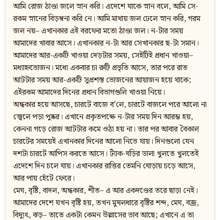
আমি রোজ ঠাণ্ডা জলে স্নান করি। এদেশে যাকে স্নান বলে, আমি সে-
রকম স্নানের বিড়ম্বনা করি নে। আমি মাথায় জল ঢেলে স্নান করি, গরম
জল নয়– এখানকার এই বরফের মতো ঠাণ্ডা জল। ন-টার সময়
আমাদের খাবার আসে। এখানকার ন-টা আর সেখানকার ছ-টা সমান।
আমাদের আর-একটি খাওয়া দেড়টার সময়, সেইটিই প্রধান খাওয়া–
মধ্যাহ্নভোজন। মধ্যে একবার চা রুটি প্রভৃতি আসে, তার পরে রাত
আটটার সময় আর-একটি সুপ্রশস্ত ভোজনের আয়াজন হয়ে থাকে;
এইরকম আমাদের দিনের প্রধান বিভাগগুলি খাওয়া নিয়ে।
অন্ধকার হয়ে আসছে, চারটে বাজে ব’লে, চারটে বাজলে পরে আলো না
জ্বেলে পড়া পুষ্কর। এখানে প্রকৃতপক্ষে ন-টার সময় দিন আরম্ভ হয়,
কেননা গড়ে রোজ আটটার কমে ওঠা হয় না। তার পর আবার বৈকাল
চারটের সময়েই এখানকার দিনের আলো নিভে যায়। দিনগুলো যেন
দশটা চারটে আপিস করতে আসে। ট্যাঁক-ঘড়ির ডালা খুলতে খুলতেই
এদেশে দিন চলে যায়। এখানকার রাত্তির তেমনি ঘোড়ায় চড়ে আসে,
আর পায় হেঁটে ফেরে।
মেঘ, বৃষ্টি, বাদল, অন্ধকার, শীত– এ আর একদণ্ডের তরে ছাড়া নেই।
আমাদের দেশে যখন বৃষ্টি হয়, তখন মুষলধারে বৃষ্টির শব্দ, মেঘ, বজ্র,
বিদ্যুৎ, ঝড়– তাতে একটা কেমন উল্লাসের ভাব আছে; এখানে এ তা