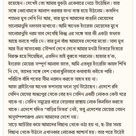
রয়েছেন। দেখেই তো আমার বুকটা একেবারে নেচে উঠেছিল। তার
সঙ্গে কোনোমতে আলাপ করবার জন্য ব্যস্ত হয়ে উঠলেম। কতদিন
শ্যামলা মুখ দেখি নি! আর, তার মুখে আমাদের বাঙালি মেয়েদের
ভালোমানুষি নম্রভাব মাখানো। আমি অনেক ইংরেজ মেয়েদের মুখে
ভালোমানুষি নরম ভাব দেখেছি কিন্তু এর সঙ্গে তার কী একটা তফাত
আছে বলতে পারি নে। তার চুল বাঁধা আমাদের দেশের মতো। সাদা মুখ
আর উগ্র অসংকোচ সৌন্দর্য দেখে দেখে আমার মনটা ভিতরে ভিতরে
বিরক্ত হয়ে গিয়েছিল, এতদিন তাই বুঝতে পারলেম। হাজার হ’ক,
ইংরেজ মেয়েরা সম্পূর্ণ আলাদা জাত, আমি এতদূর ইংরেজি কায়দ শিখি
নি যে, তাদের সঙ্গে বেশ খোলাখুলিভাবে কথাবার্তা কইতে পারি।
পরিচিত বাঁধি গতের সীমা লঙ্ঘন করতে সাহস হয় না।
আজ ব্রাইটনের অনেক তপস্যার ফলে সূর্য উঠেছেন। এদেশে রবি
যেদিন মেঘের অন্তঃপুর থেকে বের হন সেদিন একটি লোকও কেউ ঘরে
থাকে না। সেদিন সমুদ্রের ধারে বেড়াবার রাস্তায় লোক কিলবিল করতে
থাকে। এদেশে যদিও “বাড়ির ভিতর’ নেই, তবু এদেশের মেয়েরা যেমন
অসূর্যম্পশ্যরূপা এমন আমাদের দেশে নয়।
সাড়ে আটটার কমে আমাদের বিছানা থেকে ওঠা হয় না, ছ-টার সময়
বিছানা থেকে উঠলে এখানকার লোকেরা আশ্চর্য হয়। তার পরে উঠেই