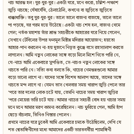
নাচ আরম্ভ হল। ঘুর-ঘুর-ঘুর। একটা ঘরে, মনে করো, চল্লিশ-পঞ্চাশ
জুড়ি নাচছে; ঘেঁষাঘেঁষি, ঠেলাঠেলি, কখনো বা জুড়িতে জুড়িতে
ধাক্কাধাক্তি। তবু ঘুর-ঘুর-ঘুর। তালে তালে বাজনা বাজছে, তালে তালে
পা পড়ছে, ঘর গরম হয়ে উঠেছে। একটা নাচ শেষ হল, বাজনা থেমে
গেল; নর্তক মহাশয় তাঁর শ্রান্ত সহচরীকে আহারের ঘরে নিয়ে গেলেন,
সেখানে টেবিলের উপর ফলমূল মিষ্টান্ন মদিরার আয়োজন; হয়তো
আহার-পান করলেন না-হয় দুজনে নিভৃত কুঞ্জে বসে রহস্যালাপ করতে
লাগলেন। আমি নতুন লোকের সঙ্গে বড়ো মিলে মিশে নিতে পারি নে,
যে-নাচে আমি একেবারে সুপণ্ডিত, সে-নাচও নতুন লোকের সঙ্গে
নাচতে পারি নে। সত্যি কথা বলতে কি, নাচের নেমন্তন্নগুলো আমার
বড়ো ভালো লাগে না। যাদের সঙ্গে বিশেষ আলাপ আছে, তাদের সঙ্গে
নাচতে মন্দ লাগে না। যেমন তাস খেলবার সময় খারাপ জুড়ি পেলে তার
‘পরে তার দলের লোক চটে যায়, তেমনি নাচের সময় খারাপ জুড়ির
‘পরে মেয়েরা ভারি চটে যায়। আমার নাচের সহচরী বোধ হয় নাচার সময়
মনে মনে আমার মরণ কামনা করেছিলেন। নাচ ফুরিয়ে গেল, আমি হাঁপ
ছেড়ে বাঁচলাম, তিনিও নিস্তার পেলেন।
প্রথমে নাচের ঘরে ঢুকেই আমি একেবারে চমকে উঠেছিলেম, দেখি যে
শত শ্বেতাঙ্গিনীদের মধ্যে আমাদের একটি ভারতবর্ষীয়া শ্যামাঙ্গিনী