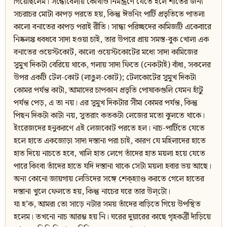
গিয়েছিলেম। সন্ধ্যেবেলায় কোথাও নিমন্ত্রণে যেতে হলে শীতের জন্য
সচরাচর মোটা কাপড় পরতে হয়, কিন্তু ঈভনিং পার্টি প্রভৃতিতে পাতলা
কালো বনাতের কাপড় পরাই রীতি। সান্ধ্য পরিচ্ছদের কামিজটি একেবারে
নিষ্কলঙ্ক ধবধবে সাদা হওয়া চাই, তার উপরে প্রায় সমস্ত-বুক খোলা এক
বনাতের ওয়েস্টকোট, কালো ওয়েস্টকোটের মধ্যে সাদা কামিজের
সুমুখ দিকটা বেরিয়ে থাকে, গলায় সাদা ফিতে (নেকটাই) বাঁধা, সকলের
উপর একটি টেল-কোট (লাঙুল-কোট); টেলকোটের সুমুখ দিকটা
কোমর পর্যন্ত কাটা, আমাদের চাপকান প্রভৃতি পোষাকগুলি যেমন হাঁটু
পর্যন্ত পেড়, এ তা নয়। এর সুমুখ দিকটার সীমা কোমর পর্যন্ত, কিন্তু
পিছন দিকটা কাটা নয়, সুতরাং কতকটা লেজের মতো ঝুলতে থাকে।
ইংরেজদের হনুকরণে এই লেজকোট পরতে হল। নাচ-পার্টিতে যেতে
হলে হাতে একজোড়া সাদা দস্তানা পরা চাই, কারণ যে মহিলাদের হাতে
হাত দিয়ে নাচতে হবে, খালি হাত লেগে তাঁদের হাত ময়লা হয়ে যেতে
পারে কিংবা তাঁদের হাতে যদি দস্তানা থাকে সেটা ময়লা হবার ভয় আছে।
অন্য কোনো জায়গায় লেডিদের সঙ্গে শেক্‌হ্যাণ্ড করতে গেলে হাতের
দস্তানা খুলে ফেলতে হয়, কিন্তু নাচের ঘরে তার উল্‌টো।
যা হ’ক, আমরা তো সাড়ে নটার সময় তাঁদের বাড়িতে গিয়ে উপস্থিত
হলেম। তখনো নাচ আরম্ভ হয় নি। ঘরের দুয়ারের কাছে গৃহকর্ত্রী দাঁড়িয়ে