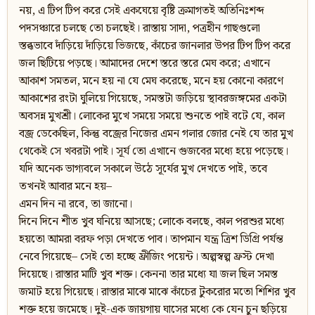
নয়, এ টিপ টিপ করে সেই একঘেয়ে বৃষ্টি ক্রমাগতই অতিনিঃশব্দ
পদসঞ্চারে চলছে তো চলছেই। রাস্তায় সাদা, পত্রহীন গাছগুলো
স্তব্ধভাবে দাঁড়িয়ে দাঁড়িয়ে ভিজছে, কাঁচের জানলার উপর টিপ টিপ করে
জল ছিটিয়ে পড়ছে। আমাদের দেশে স্তরে স্তরে মেঘ করে; এখানে
আকাশ সমতল, মনে হয় না যে মেঘ করেছে, মনে হয় কোনো কারণে
আকাশের রংটা ঘুলিয়ে গিয়েছে, সমস্তটা জড়িয়ে স্থাবরজঙ্গমের একটা
অবসন্ন মুখশ্রী। লোকের মুখে সময়ে সময়ে শুনতে পাই বটে যে, কাল
বজ্র ডেকেছিল, কিন্তু বজ্রের নিজের এমন গলার জোর নেই যে তার মুখ
থেকেই সে খবরটা পাই। সূর্য তো এখানে গুজবের মধ্যে হয়ে পড়েছে।
যদি অনেক ভাগ্যবলে সকালে উঠে সূর্যের মুখ দেখতে পাই, তবে
তখনই আবার মনে হয়–
এমন দিন না রবে, তা জানো।
দিনে দিনে শীত খুব ঘনিয়ে আসছে; লোকে বলছে, কাল পরশুর মধ্যে
হয়তো আমরা বরফ পড়া দেখতে পাব। তাপমান যন্ত্র ত্রিশ ডিগ্রি পর্যন্ত
নেবে গিয়েছে– সেই তো হচ্ছে ফ্রীজিং পয়েন্ট। অল্পস্বল্প ফ্রস্ট দেখা
দিয়েছে। রাস্তার মাটি খুব শক্ত। কেননা তার মধ্যে যা জল ছিল সমস্ত
জমাট হয়ে গিয়েছে। রাস্তার মাঝে মাঝে কাঁচের টুকরোর মতো শিশির খুব
শক্ত হয়ে জমেছে। দুই-এক জায়গায় ঘাসের মধ্যে কে যেন চুন ছড়িয়ে