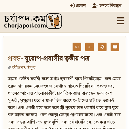
প্রবেশ
সদস্য নিবন্ধন
☰
অ+
অ-
প্রবন্ধ
- য়ুরোপ-প্রবাসীর তৃতীয় পত্র
রবীন্দ্রনাথ ঠাকুর
আমরা সেদিন ফ্যান্সি-বলে অর্থাৎ ছদ্মবেশী নাচে গিয়েছিলেম– কত মেয়ে
পুরুষ নানারকম সেজেগুজে সেখানে নাচতে গিয়েছিল। প্রকাণ্ড ঘর,
গ্যাসের আলোয় আলোকাকীর্ণ, চার দিকে ব্যাণ্ড বাজছে– ছ-সাত-শ
সুন্দরী, সুপুরষ। ঘরে ন স্থানং তিল ধারয়েৎ– চাঁদের হাট তো তাকেই
বলে। এক-একটা ঘরে দলে দলে স্ত্রী পুরুষে হাত ধরাধরি করে ঘুরে ঘুরে
নাচ আরম্ভ করেছে, যেন জোড়া জোড়া পাগলের মতো। এক-একটা ঘরে
এমন সত্তর-আশি জন যুগলমূর্তি, এমন ঘোঁষাঘেঁষি যে, কে কার ঘাড়ে