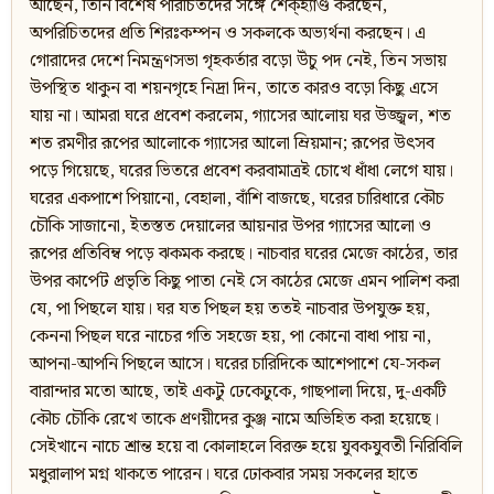
আছেন, তিনি বিশেষ পরিচিতদের সঙ্গে শেক্‌হ্যাণ্ড করছেন,
অপরিচিতদের প্রতি শিরঃকম্পন ও সকলকে অভ্যর্থনা করছেন। এ
গোরাদের দেশে নিমন্ত্রণসভা গৃহকর্তার বড়ো উঁচু পদ নেই, তিন সভায়
উপস্থিত থাকুন বা শয়নগৃহে নিদ্রা দিন, তাতে কারও বড়ো কিছু এসে
যায় না। আমরা ঘরে প্রবেশ করলেম, গ্যাসের আলোয় ঘর উজ্জ্বল, শত
শত রমণীর রূপের আলোকে গ্যাসের আলো ম্রিয়মান; রূপের উৎসব
পড়ে গিয়েছে, ঘরের ভিতরে প্রবেশ করবামাত্রই চোখে ধাঁধা লেগে যায়।
ঘরের একপাশে পিয়ানো, বেহালা, বাঁশি বাজছে, ঘরের চারিধারে কৌচ
চৌকি সাজানো, ইতস্তত দেয়ালের আয়নার উপর গ্যাসের আলো ও
রূপের প্রতিবিম্ব পড়ে ঝকমক করছে। নাচবার ঘরের মেজে কাঠের, তার
উপর কার্পেট প্রভৃতি কিছু পাতা নেই সে কাঠের মেজে এমন পালিশ করা
যে, পা পিছলে যায়। ঘর যত পিছল হয় ততই নাচবার উপযুক্ত হয়,
কেননা পিছল ঘরে নাচের গতি সহজে হয়, পা কোনো বাধা পায় না,
আপনা-আপনি পিছলে আসে। ঘরের চারিদিকে আশেপাশে যে-সকল
বারান্দার মতো আছে, তাই একটু ঢেকেঢুকে, গাছপালা দিয়ে, দু-একটি
কৌচ চৌকি রেখে তাকে প্রণয়ীদের কুঞ্জ নামে অভিহিত করা হয়েছে।
সেইখানে নাচে শ্রান্ত হয়ে বা কোলাহলে বিরক্ত হয়ে যুবকযুবতী নিরিবিলি
মধুরালাপ মগ্ন থাকতে পারেন। ঘরে ঢোকবার সময় সকলের হাতে