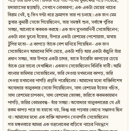
পড়ে তার ঠিক নেই। একটা ঘরে শ্যাম্পেনের কুরুক্ষেত্র পড়ে গিয়েছে,
মদ্যমাংসের ছড়াছড়ি, সেখানে লোকারণ্য; এক-একটা মেয়ের নাচের
বিরাম নেই, দু-তিন ঘণ্টা ধরে ক্রমাগত তার পা চলছে। এক জন মেম
তুষার-কুমারী সেজে গিয়েছিলেন, তার সমস্তই শুভ্র, সর্বাঙ্গে পুঁতির
সজ্জা, আলোতে ঝকমক করছে। এক জন মুসলমানিনী সেজেছিলেন;
একটা লাল ফুলো ইজের, উপরে একটা রেশমের পেশোয়াজ, মাথায়
টুপির মতো– এ কাপড়ে তাঁকে বেশ মানিয়ে গিয়েছিল– এক জন
সেজেছিলেন আমাদের দিশি মেয়ে, একটা শাড়ি আর একটা কাঁচুলি তাঁর
প্রধান সজ্জা, তার উপরে একটা চাদর, তাতে ইংরেজি কাপড়ের চেয়ে
তাঁকে ঢের ভালো দেখাচ্ছিল। একজন সেজেছিলেন বিলিতি দাসী। আমি
বাংলার জমিদার সেজেছিলেম, জরি দেওয়া মখমলের কাপড়, জরি
দেওয়া মখমলের পাগড়ি প্রভৃতি পরেছিলেম। আমাদের মধ্যে ব্যক্তিবিশেষ
অযোধ্যার তালুকদার সেজে গিয়েছিলেন, সাদা রেশমের ইজের খচিত,
সাদা রেশমের চাপকান, সাদা রেশমের জোব্বা, জরিতে ঝকমকায়মান
পাগড়ি, জরির কোমরবন্ধ– তাঁর সজ্জা। অযোধ্যার তালুকদারেরা যে এই
রকম কাপড় পরে তা হয়তো নয়, কিন্তু ধরা পড়বার কোনো সম্ভাবনা ছিল
না। আমাদের মধ্যে এক ব্যক্তি আফগান সেনাপতি সেজেছিলেন
গত মঙ্গলবারে আমরা এক ভদ্রলোকের বাড়িতে নাচের নিমন্ত্রণে