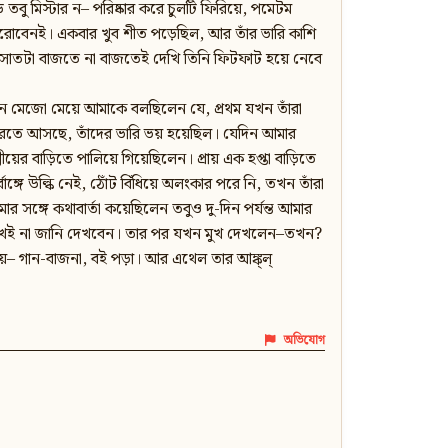
তবু মিস্টার ন– পরিষ্কার করে চুলটি ফিরিয়ে, পমেটম
েরোবেনই। একবার খুব শীত পড়েছিল, আর তাঁর ভারি কাশি
 সাতটা বাজতে না বাজতেই দেখি তিনি ফিটফাট হয়ে নেবে
েদিন মেজো মেয়ে আমাকে বলছিলেন যে, প্রথম যখন তাঁরা
 করতে আসছে, তাঁদের ভারি ভয় হয়েছিল। যেদিন আমার
র বাড়িতে পালিয়ে গিয়েছিলেন। প্রায় এক হপ্তা বাড়িতে
্গে উল্কি নেই, ঠোঁট বিঁধিয়ে অলংকার পরে নি, তখন তাঁরা
র সঙ্গে কথাবার্তা কয়েছিলেন তবুও দু-দিন পর্যন্ত আমার
ই মুখই না জানি দেখবেন। তার পর যখন মুখ দেখলেন–তখন?
য়– গান-বাজনা, বই পড়া। আর এথেল তার আঙ্ক্‌ল্‌
অভিযোগ