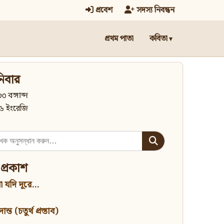
প্রবেশ
সদস্য নিবন্ধন
প্রথম পাতা
কবিতা
িবার
৩ বঙ্গাব্দ
৬ ইংরেজি
 প্রকাশ
 যদি দূরে...
্ত (চতুর্থ প্রস্তাব)