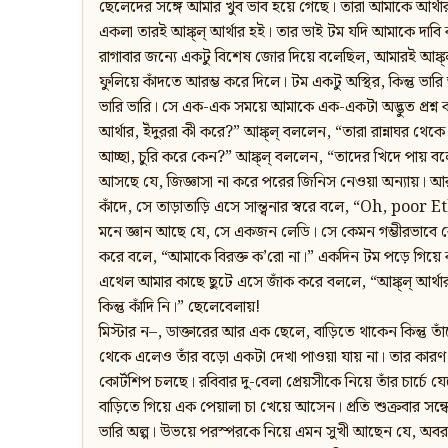
ছেলেদের সঙ্গে আমার খুব ভাব হয়ে গেছে। তারা আমাকে আর্থ
একলা তারই আঙ্ক্‌ল্‌ আর্থার হই। তার ভাই টম যদি আমাকে দ
রাগাবার জন্যে একটু বিশেষ জোর দিয়ে বলেছিল, আমারই আঙ্ক্‌
ফুলিয়ে কাঁদতে আরম্ভ করে দিলে। টম একটু অস্থির, কিন্তু ভারি 
ভারি ভারি। সে এক-এক সময়ে আমাকে এক-একটা অদ্ভুত প্রশ্ন কর
আর্থার, ইঁদুররা কী করে?” আঙ্ক্‌ল্‌ বললেন, “তারা রান্নাঘর থ
আচ্ছা, চুরি করে কেন?” আঙ্ক্‌ল্‌ বললেন, “তাদের খিদে পায়
আসছে যে, জিজ্ঞাসা না করে পরের জিনিস নেওয়া অন্যায়। 
কাঁদে, সে তাড়াতাড়ি এসে সান্ত্বনার স্বরে বলে, “Oh, po
মনে জ্ঞান আছে যে, সে একজন লেডি। সে কেমন গম্ভীরভাবে 
করে বলে, “আমাকে বিরক্ত ক’রো না।” একদিন টম পড়ে গিয়ে 
এথেল আমার কাছে ছুটে এসে জাঁক করে বললে, “আঙ্ক্‌ল্‌ আর্থ
কিন্তু কাঁদি নি।” ছেলেবেলায়!
মিস্টার ন–, ডাক্তারের আর এক ছেলে, বাড়িতে থাকেন কিন্তু 
থেকে এলেও তাঁর বড়ো একটা দেখা পাওয়া যায় না। তার কারণ মিস্
কোর্টশিপ চলছে। রবিবার দু-বেলা প্রেয়সীকে নিয়ে তাঁর চার্চ
বাড়িতে গিয়ে এক পেয়ালা চা খেয়ে আসেন। প্রতি শুক্রবার সন্ধ্য
ভারি অল্প। উভয়ে পরস্পরকে নিয়ে এমন সুখী আছেন যে, অবরস