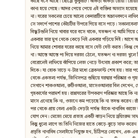
কাছে বসে আছে। ছোট্টো কুকুরটি। ঝাঁকড়া ঝাঁকড়া রোঁয়া। রো
কানা হয়ে গেছে। আদর পেয়ে পেয়ে এই ব্যক্তির অভ্যাস হয়েছে 
না। ঘরের সকলের চেয়ে আলো কেদারাটিতে অম্লানবদনে লাফ
সে সদর্পে পাশের কৌচটির উপরে গিয়ে বসে পড়ে। সকালবেলায় ব্
বিস্কুটগুলি নিয়ে খাবার ঘরে বসে থাকে, যতক্ষণ না আমি গিয়ে স
একবার তার মুখ থেকে কেড়ে নিই একবার গড়িয়ে দিই। আগে আগ
নিয়ে আমার শোবার ঘরের কাছে বসে ঘেউ ঘেউ করত। কিন্তু 
না। আস্তে আস্তে পা দিয়ে দরজা ঠেলে, যতক্ষণ না দরজা খুলে
বেরোলেই লাফিয়ে ঝাঁপিয়ে লেজ নেড়ে উৎসাহ প্রকাশ করে; তা
দিকে। যা হোক সাড়ে ন-টার মধ্যে ব্রেকফাস্ট শেষ হয়। তার পরে
থেকে একতলা পর্যন্ত, জিনিসপত্র গুছিয়ে ঘরদ্বার পরিষ্কার ও গৃহ
সেখানে শাকওআলা, রুটিওআলা, মাংসওআলার বিল দেখেন, দেনা
গৃহকার্যের পরামর্শ হয়। রান্নাঘরের উপকরণ পরিষ্কার আছে কি 
মাংস এনেছে কি না, ওজনে কম পড়েছে কি না তদন্ত করেন। রাঁধ
পর থেকে প্রায় বেলা একটা-দেড়টা পর্যন্ত তাঁকে নানাবিধ কাজে 
যোগ দেন। মেজো মেয়ে প্রত্যহ একটি ঝাড়ন নিয়ে ড্রয়িংরুম সা
কিছু ধুলো লাগে তা তিনি নিজের হাতে ঝেড়ে-ঝুড়ে সাফ করে
প্রভৃতি নানাবিধ সেলাইয়ে নিযুক্ত হন, চিঠিপত্র লেখেন, এক-এ