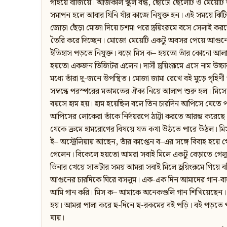
গাইয়ে বাজিয়ে। আজকাল স্কুল বন্ধ, ছোটো ছেলেটি ও মেয়েটি 
সমাপন হলে আবার যিনি যাঁর কাজে নিযুক্ত হন। এই সময়ে ঝি
জোড়া ছেঁড়া মোজা দিয়ে চশমা পরে ড্রয়িংরূমে বসে সেলাই ক
তৈরি করে দিচ্ছেন। মোজো মেয়েটি একটু অবসর পেয়ে আগুনে
ইতিহাস পড়তে নিযুক্ত। বড়ো মিস ক– হয়তো তাঁর কোনো আল
হয়তো একজন ভিজিটর এলেন। দাসী ড্রয়িংরূমে এসে নাম উচ্চ
মধ্যে তাঁরা দু-জনে উপস্থিত। মোজা জামা রেখে বই মুড়ে গৃহিণ
সম্বন্ধে পরস্পরের মতামতের ঐক্য নিয়ে আলাপ শুরু হল। মিস
বয়সে হাম হয়। হাম হয়েছিল বলে তিন চারদিন আপিসে যেতে পার
আপিসের লোকেরা তাঁকে নির্দয়রপে ঠাট্টা করতে আরম্ভ করেছে।
থেকে ক্রমে হামরোগের বিষয়ে যত কথা উঠতে পারে উঠল। মিস
ই– অস্ট্রেলিয়ায় আছেন, তাঁর কাপ্তেন ব–এর সঙ্গে বিবাহ হ
গেলেন। বিকেলে হয়তো আমরা সবাই মিলে একটু বেড়াতে গেলু
ডিনার খেয়ে সাতটার সময় আমরা সবাই মিলে ড্রয়িংরূমে গিয়ে
আগুনের চারদিকে ঘিরে বসলুম। এক-এক দিন আমাদের গান-বা
আমি গান করি। মিস ক– আমাকে অনেকগুলি গান শিখিয়েছেন। কিন
হয়। আমরা পালা করে ছ-দিনে ছ-রকমের বই পড়ি। বই পড়তে প
যায়।