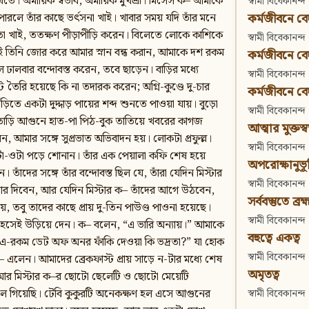
ী দেখতে। অমায়িক স্বভাব, অমায়িক মুখশ্রী। মিসেস ক– আমাকে
স্বামী বিবেকানন্দ
কর্মজীবনে বেদা
রলে তাঁর কাছে ভর্ৎসনা খাই। খাবার সময় যদি তাঁর মনে
তো খাই, ততক্ষণ পীড়াপীড়ি করেন। বিলেতে লোকে কাশিকে
স্বামী বিবেকানন্দ
েই তিনি জোর করে আমার স্নান বন্ধ করান, আমাকে দশ রকম
কর্মজীবনে বেদান
ালবার বন্দোবস্ত করেন, তবে ছাড়েন। বাড়ির মধ্যে
স্বামী বিবেকানন্দ
ৈরি হয়েছে কি না তদারক করেন; অগ্নি-কুণ্ডে দু-চার
কর্মজীবনে বেদা
ঁড়িতে একটা দুদ্দাড় পায়ের শব্দ শুনতে পাওয়া যায়। বুড়ো
স্বামী বিবেকানন্দ
তাড়ি আগুনে হাত-পা পিঠ-বুক তাতিয়ে খবরের কাগজ
আত্মার মুক্তস্
, আমার সঙ্গে সুপ্রভাত অভিবাদন হয়। লোকটা প্রফুল্ল।
স্বামী বিবেকানন্দ
টা-ওটা পড়ে শোনান। তাঁর এক পেয়ালা কফি শেষ হয়ে
অপরোক্ষানুভূ
াঁদের সঙ্গে তাঁর বন্দোবস্ত ছিল যে, তাঁরা যেদিন মিস্টার
স্বামী বিবেকানন্দ
্কার দিবেন, আর যেদিন মিস্টার ক– তাঁদের আগে উঠবেন,
সর্ববস্তুতে ব্রহ্
য়, তবু তাদের কাছে প্রায় দু-তিন পাউণ্ড পাওনা হয়েছে।
স্বামী বিবেকানন্দ
 হেসেই উড়িয়ে দেন। ক– বলেন, “এ ভারি অন্যায়।” আমাকে
বহুত্বে একত্ব
বলো, এ-রকম ডেট অফ অনর ফাঁকি দেওয়া কি ভদ্রতা?” যা হোক
স্বামী বিবেকানন্দ
লেন। আমাদের ব্রেকফাস্ট প্রায় সাড়ে ন-টার মধ্যে শেষ
অমৃতত্ব
আর মিস্টার ক–র ছোটো ছেলেটি ও ছোটো মেয়েটি
 গিয়েছি। টেবি কুকুরটি অনেকক্ষণ হল এসে আগুনের
স্বামী বিবেকানন্দ