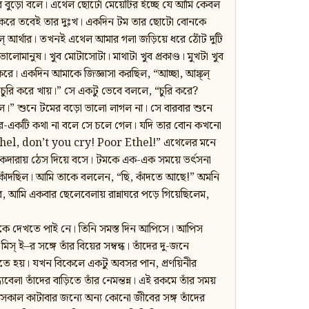
ার বুড়ো বলে। এথেল ছোটো মেয়েটির ইচ্ছে যে আমি কেবল
াবি করে তবেই তার দুঃখ। একদিন টম তার ছোটো বোনকে
ল্‌ আর্থার। তখনই এথেল আমার গলা জড়িয়ে ধরে ঠোঁট দুটি
ভালোমানুষ। খুব মোটাসোটা। মাথাটা খুব প্রকাণ্ড। মুখটা খুব
ে। একদিন আমাকে জিজ্ঞাসা করছিল, “আচ্ছা, আঙ্ক্‌ল্‌
েকে চুরি করে খায়।” সে একটু ভেবে বললে, “চুরি করে?
 বলে।” শুনে টমের বড়ো ভালো লাগল না। সে বারবার শুনে
আর-একটি কথা না বলে সে চলে গেল। যদি তার বোন কখনো
or Ethel, don’t you cry! Poor Ethel!” এথেলের মনে
কেদারায় ঠেস দিয়ে বসে। টমকে এক-এক সময়ে ভর্ৎসনা
কাঁদছিল। আমি তাকে বললেন, “ছি, কাঁদতে আছে!” অমনি
ার, আমি একবার ছেলেবেলায় রান্নাঘরে পড়ে গিয়েছিলেম,
তাঁকে দেখতে পাই নে। তিনি সমস্ত দিন আপিসে। আপিস
‌ ই–র সঙ্গে তাঁর বিয়ের সম্বন্ধ। তাঁদের দু-জনে
ে যেতে হয়। যখন বিকেলে একটু অবসর পান, প্রণয়িনীর
েবেলা তাঁদের বাড়িতে তাঁর নেমন্তন্ন। এই রকমে তাঁর সময়
কাল কাটাবার জন্যে অন্য কোনো জীবের সঙ্গ তাঁদের