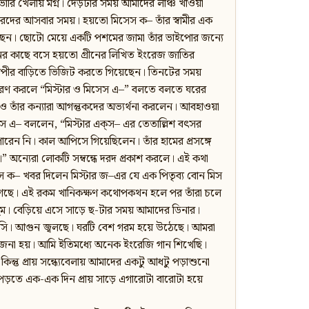
ভারি খেলায় মগ্ন। দেড়টার সময় আমাদের লাঞ্চ খাওয়া
টিরদের আসবার সময়। হয়তো মিসেস ক– তাঁর স্বামীর এক
রছেন। ছোটো মেয়ে একটি পশমের জামা তাঁর ভাইপোর জন্যে
র কাছে বসে হয়তো গ্রীনের লিখিত ইংরেজ জাতির
াপীর বাড়িতে ভিজিট করতে গিয়েছেন। তিনটের সময়
ারণ করলে “মিস্টার ও মিসেস এ–” বলতে বলতে ঘরের
ী ও তাঁর কন্যারা আগন্তুকদের অভ্যর্থনা করলেন। আবহাওয়া
েস এ– বললেন, “মিস্টার এক্‌স– এর তেতাল্লিশ বৎসর
েন নি। কাল আপিসে গিয়েছিলেন। তাঁর হামের প্রসঙ্গে
” অন্যেরা লোকটি সম্বন্ধে দরদ প্রকাশ করলে। এই কথা
 ক– খবর দিলেন মিস্টার জ–এর যে এক পিতৃব্য বোন মিস
য়ে গেছে। এই রকম খানিকক্ষণ কথোপকথন হলে পর তাঁরা চলে
ম। বেড়িয়ে এসে সাড়ে ছ-টার সময় আমাদের ডিনার।
 বসি। আগুন জ্বলছে। ঘরটি বেশ গরম হয়ে উঠেছে। আমরা
জনা হয়। আমি ইতিমধ্যে অনেক ইংরেজি গান শিখেছি।
্তু প্রায় সন্ধ্যেবেলায় আমাদের একটু আধটু পড়াশুনো
ড়তে এক-এক দিন প্রায় সাড়ে এগারোটা বারোটা হয়ে