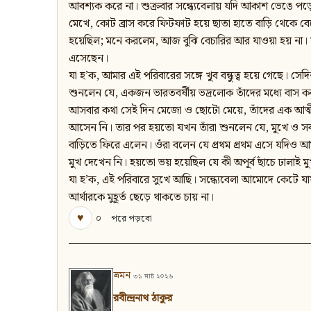
আবশ্যক করে না। শুক্রবার সন্ধ্যেবেলায় যদি আকাশ ভেঙে পড়ে 
মেখে, কোট ব্রাস করে ফিটফাট হয়ে ছাতা হাতে বাড়ি থেকে ব
হয়েছিল; মনে করলেম, আজ বুঝি বেচারির আর যাওয়া হয় না।
এসেছেন।
যা হ’ক, আমার এই পরিবারের সঙ্গে খুব বন্ধুত্ব হয়ে গেছে। স
শুনলেন যে, একজন ভারতবর্ষীয় ভদ্রলোক তাঁদের মধ্যে বাস
আসবার কথা সেই দিন মেজো ও ছোটো মেয়ে, তাঁদের এক আত্মীয়ে
আসেন নি। তার পর হয়তো যখন তাঁরা শুনলেন যে, মুখে ও সর্বাঙ
বাড়িতে ফিরে এলেন। ওঁরা বলেন যে প্রথম প্রথম এসে যদিও আমা
মুখ দেখেন নি। হয়তো ভয় হয়েছিল যে কী অপূর্ব ছাঁচে ঢালা
যা হ’ক, এই পরিবারে সুখে আছি। সন্ধ্যেবেলা আমোদে কেটে যা
আর্থারকে মুহূর্ত ছেড়ে থাকতে চায় না।
♥
০
পরে পড়বো
ভ্রমন
৩১ মার্চ ২০২৬
রবীন্দ্রনাথ ঠাকুর