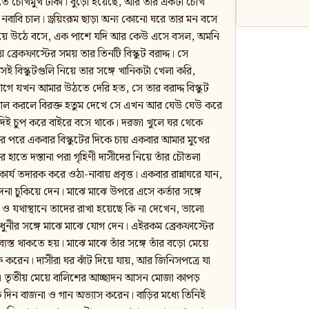
ঁয়াতে চোখমুখ ঢাকা। বুড়ো হয়েছে, আর তার একটা চোখ
নবাবি চাল। ড্রয়িংরূম ছাড়া অন্য কোনো ঘরে তার মন বসে
িয়ে উঠে বসে, এক পাশে যদি আর কেউ এসে বসল, অমনি
রেকফাস্টের সময় তার তিনটি বিস্কুট বরাদ্দ। সে
েই বিস্কুটগুলি নিয়ে তার সঙ্গে খানিকটা খেলা করি,
ে যখন আমার উঠতে দেরি হত, সে তার বরাদ্দ বিস্কুট
গোল করলে বিরক্ত হতুম দেখে সে এখন আর ঘেউ ঘেউ করে
 দিই চুপ করে বাইরে বসে থাকে। দরজা খুলে ঘর থেকে
র পরে একবার বিস্কুটের দিকে চায় একবার আমার মুখের
 হাতে দস্তানা পরা গৃহিণী দাসীদের নিয়ে তাঁর চৌতলা
কার্য তদারক করে ওঠা-নাবায় প্রবৃত্ত। একবার রান্নাঘরে যান,
 চুকিয়ে দেন। মাঝে মাঝে উপরে এসে কর্তার সঙ্গে
না ও যথাস্থানে তাদের রাখা হয়েছে কি না দেখেন, ভালো
ুনীর সঙ্গে মাঝে মাঝে যোগ দেন। এইরকম ব্রেকফাস্টের
ব্যস্ত থাকতে হয়। মাঝে মাঝে তাঁর সঙ্গে তাঁর বড়ো মেয়ে
ফ করেন। দাসীরা ঘর ঝাঁট দিয়ে যায়, আর জিনিসপত্রে যা
ন। তৃতীয় মেয়ে বালিশের আচ্ছাদন আসন মোজা কাপড়
ক দিন বাজনা ও গান অভ্যাস করেন। বাড়ির মধ্যে তিনিই