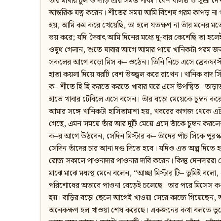
তাঁর মাথার চুল ও দাড়ি প্রায় সমস্ত পাকা। বেশ বলিষ্ঠ ও সুশ্র
আন্তরিক যত্ন করেন। শীতের সময় আমি বিশেষ গরম কাপড় না পা
হয়, আমি কম করে খেয়েছি, তা হলে যতক্ষণ না তাঁর মনের ম
ভয় করে; যদি দৈবাৎ আমি দিনের মধ্যে দু-বার কেশেছি তা হল
ওষুধ গেলান, শুতে যাবার আগে আমার পায়ে খানিকটা গরম জল ঢ
সকলের আগে বড়ো মিস ক– ওঠেন। তিনি নিচে এসে ব্রেকফাস্ট ত
হাতা কয়লা দিয়ে ঘরটি বেশ উজ্জ্বল করে রাখেন। খানিক বাদ সি
ক– শীতে হি হি করতে করতে খাবার ঘরে এসে উপস্থিত। তাড়া
হাতে খাবার টেবিলে এসে বসেন। তাঁর বড়ো মেয়েকে চুম্বন করেন
আমার সঙ্গে খানিকটা হাসিতামাশা হয়, খবরের কাগজ থেকে এ
গেছে, এমন সময়ে তাঁর আর দুটি মেয়ে এসে তাঁকে চুম্বন করলেন। ত
ক–র আগে উঠবেন, সেদিন মিস্টার ক– তাঁদের পাঁচ সিকে পুরস
সেদিন তাঁদের চার আনা দণ্ড দিতে হবে। যদিও এত অল্প দিতে হ
রোজ সকালে পাওনাদার পাওনার দাবি করেন। কিন্তু দেনদাররা
মাঝে মাঝে মধ্যস্থ মেনে বলেন, “আচ্ছা মিস্টার টি– তুমিই 
পরিশোধের অভাবে পাওনা বেড়েই চলেছে। তার পরে মিসেস ক– এ
হয়। বাড়ির বড়ো ছেলে আগেই খাওয়া সেরে কাজে গিয়েছেন, 
অনেকক্ষণ হল খাওয়া শেষ করেছে। একজনের কথা বলতে ভুলে