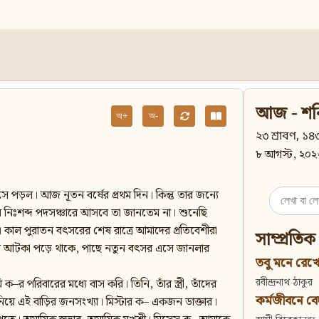
আজ - শন
অ+
অ-
২৩ শ্রাবণ, ১৪৩
৮ আগস্ট, ২০২
ড়ল। আজ নূতন বর্ষের প্রথম দিন। কিন্তু তার জন্যে
Search
 নিঃশব্দ পদসঞ্চারে আসবে তা জানতেম না। শুনেছি
for:
 কাল পুরাতন বৎসরের শেষ রাত্রে আমাদের প্রতিবেশীরা
সাম্প্রতিক
যে আটকা পড়ে থাকে, পাছে নতুন বৎসর এসে জানলার
তবু মনে রেখো
রবীন্দ্রনাথ ঠাকুর
 পরিবারের মধ্যে বাস করি। তিনি, তাঁর স্ত্রী, তাঁদের
কর্মজীবনে বেদান
নিয়ে এই বাড়ির জনসংখ্যা। মিস্টার ক– একজন ডাক্তার।