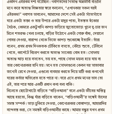
একদিন এইরকম দশা ঘটেছিল। নবাগতদের নিতান্ত অন্নজীবী বাঙালি
মনে করে অত্যন্ত বিজ্ঞতার স্বরে বললেন, “এখানকার সকল ঘরই
এইরকম!” নবাগত ভাবলেন, আমাদের দেশে সেই একটা স্যাঁতস্যাঁতে
ঘরে একটা তক্তা ও তার উপরে একটা মাদুর পাতা, ইতস্তত হুঁকোর
বৈঠক, কোমরে একটুখানি কাপড় জড়িয়ে জুতোজোড়া খুলে দু-চার জন
মিলে শতরঞ্চ খেলা চলছে, বাড়ির উঠোনে একটা গোরু বাঁধা, দেয়ালে
গোবর দেওয়া, বারান্দা থেকে ভিজে কাপড় শুকোচ্ছে ইত্যাদি। তাঁরা
বলেন, প্রথম প্রথম দিনকতক চৌকিতে বসতে, কৌচে শুতে, টেবিলে
খেতে, কার্পেটে বিচরণ করতে অত্যন্ত সংকোচ বোধ হত। সোফায়
অত্যন্ত আড় হয়ে বসতেন, ভয় হত, পাছে সোফা ময়লা হয়ে যায় বা
তার কোনোপ্রকার হানি হয়। মনে হত সোফাগুলো কেবল ঘর সাজাবার
জন্যেই রেখে দেওয়া, এগুলো ব্যবহার করতে দিয়ে মাটি করা কখনোই
ঘরের কর্তার অভিপ্রেত হতে পারে না। ঘরে এসে প্রথম মনের ভাব তো
এই, তার পরে আর-একটি প্রধান কথা বলা বাকি।
বিলেতে ছোটোখাটো বাড়িতে “বাড়িওআলা” বলে একটা জীবের অস্তিত্ব
আছে হয়তো, কিন্তু যাঁরা বাড়িতে থাকেন, “বাড়িওআলী”র সঙ্গেই তাঁদের
সমস্ত সম্পর্ক। ভাড়া চুকিয়ে দেওয়া, কোনোপ্রকার বোঝাপড়া, আহারাদির
বন্দেবস্ত করা, সে সমস্তই বাড়িওআলীর কাছে। আমার বন্ধুর যখন প্রথম