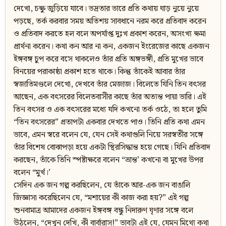
দেখো, চক্ষু জুড়িয়ে যাবে। ভদ্রতার ভারে প্রতি কথায় ঘাড় নুয়ে নুয়ে
পড়ছে, তর্ক করবার সময় অতিশয় সাবধানে নরম করে প্রতিবাদ করেন
ও প্রতিবাদ করতে হল বলে অপর্যাপ্ত দুঃখ প্রকাশ করেন, অসংখ্য ক্ষমা
প্রার্থনা করেন। কথা কন আর না কন, একজন ইংরেজের কাছে একজন
ইঙ্গবঙ্গ চুপ করে বসে থাকলেও তাঁর প্রতি অঙ্গভঙ্গী, প্রতি মুখের ভাবে
বিনয়ের পরাকাষ্ঠা প্রকাশ হতে থাকে। কিন্তু তাঁকেই আবার তাঁর
স্বজাতিমণ্ডলে দেখো, দেখবে তাঁর মেজাজ। বিলেতে যিনি তিন বৎসর
আছেন, এক বৎসরের বিলেতবাসীর কাছে তাঁর অত্যন্ত পায়া ভারি। এই
তিন বৎসর ও এক বৎসরের মধ্যে যদি কখনো তর্ক ওঠে, তা হলে তুমি
“তিন বৎসরের” প্রতাপটা একবার দেখতে পাও। তিনি প্রতি কথা এমন
ভাবে, এমন স্বরে বলেন যে, যেন সেই কথাগুলি নিয়ে সরস্বতীর সঙ্গে
তাঁর বিশেষ বোঝাপড়া হয়ে একটা স্থিরসিদ্ধান্ত হয়ে গেছে। যিনি প্রতিবাদ
করছেন, তাঁকে তিনি স্পষ্টাক্ষরে বলেন “ভ্রান্ত’ কখনো বা মুখের উপর
বলেন “মুর্খ।’
সেদিন এক জন গল্প করছিলেন, যে তাঁকে আর-এক জন বাঙালি
জিজ্ঞাসা করেছিলেন যে, “মশায়ের কী কাজ করা হয়?” এই গল্প
শুনবামাত্র আমাদের একজন ইঙ্গবঙ্গ বন্ধু নিদারুণ ঘৃণার সঙ্গে বলে
উঠলেন, “দেখুন দেখি, কী বার্বারাস!” ভাবটা এই যে, যেমন মিথ্যে কথা