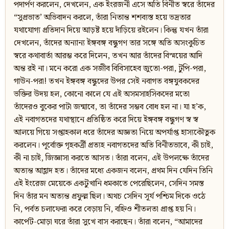
পদার্পণ করলেন, দেখলেন, এক ইংরজনী এসে অতি বিনীত স্বরে তাঁদের
“সুপ্রভাত’ অভিবাদন করলে, তাঁরা নিতান্ত শশব্যস্ত হয়ে ভদ্রতার
যথাযোগ্য প্রতিদান দিয়ে আড়ষ্ট হয়ে দাঁড়িয়ে রইলেন। কিন্তু যখন তাঁরা
দেখলেন, তাঁদের অন্যান্য ইঙ্গবঙ্গ বন্ধুগণ তার সঙ্গে অতি অসংকুচিত
স্বরে কথাবার্তা আরম্ভ করে দিলেন, তখন আর তাঁদের বিস্ময়ের আদি
অন্ত রই না। মনে করো এক সজীব বিবিসাহেব জুতো-পরা, টুপি-পরা,
গাউন-পরা! তখন ইঙ্গবঙ্গ বন্ধুদের উপর সেই নবাগত বঙ্গযুবকদের
ভক্তির উদয় হল, কোনো কালে যে এই অসমসাহসিকদের মতো
তাঁদেরও বুকের পাটা জন্মাবে, তা তাঁদের সম্ভব বোধ হল না। যা হ’ক,
এই নবাগতদের যথাস্থানে প্রতিষ্ঠিত করে দিয়ে ইঙ্গবঙ্গ বন্ধুগণ স্ব স্ব
আলয়ে গিয়ে সপ্তাহকাল ধরে তাঁদের অজ্ঞতা নিয়ে অপর্যাপ্ত হাস্যকৌতুক
করলেন। পূর্বোক্ত গৃহকর্ত্রী প্রত্যহ নবাগতদের অতি বিনীতভাবে, কী চাই,
কী না চাই, জিজ্ঞাসা করতে আসত। তাঁরা বলেন, এই উপলক্ষে তাঁদের
অত্যন্ত আহ্লাদ হত। তাঁদের মধ্যে একজন বলেন, প্রথম দিন যেদিন তিনি
এই ইংরেজ মেয়েকে একটুখানি ধমকাতে পেরেছিলেন, সেদিন সমস্ত
দিন তাঁর মন অত্যন্ত প্রফুল্ল ছিল। অথচ সেদিন সূর্য পশ্চিম দিকে ওঠে
নি, পর্বত চলাফেরা করে বেড়ায় নি, বহ্নিও শীতলতা প্রাপ্ত হয় নি।
কার্পেট-মোড়া ঘরে তাঁরা সুখে বাস করছেন। তাঁরা বলেন, “আমাদের