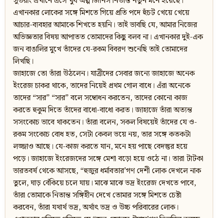
সুতরাং এখানে এসে খুব অল্প জিনিস নিতান্ত নতুন মনে হয়েছে।
এখানকার লোকের সঙ্গে মিশতে গিয়ে প্রতি পদে হুঁচট খেয়ে খেয়ে
আচার-ব্যবহার আমাকে শিখতে হয়নি। তাই ভাবছি যে, আমার নিজের
অভিজ্ঞতার বিষয় আপাতত তোমাদের কিছু বলব না। এখানকার দুই-এক
জন বাঙালির মুখে তাঁদের যে-রকম বিবরণ শুনেছি তাই তোমাদের
লিখছি।
জাহাজে তো তাঁরা উঠলেন। যাত্রীদের সেবার জন্যে জাহাজে অনেক
ইংরেজ চাকর থাকে, তাদের নিয়েই প্রথম গোল বাধে। এঁরা অনেকে
তাদের “সার” “সার” বলে সম্বোধন করতেন, তাদের কোনো কাজ
করতে হুকুম দিতে তাঁদের বাধো-বাধো করত। জাহাজে তাঁরা অত্যন্ত
সসংকোচ ভাবে থাকতেন। তাঁরা বলেন, সকল বিষয়েই তাঁদের যে ও-
রকম সংকোচ বোধ হত, সেটা কেবল ভয়ে নয়, তার সঙ্গে কতকটা
লজ্জাও আছে। যে-কাজ করতে যান, মনে হয় পাছে বেদস্তুর হয়ে
পড়ে। জাহাজে ইংরেজদের সঙ্গে মেশা বড়ো হয়ে ওঠে না। তারা টাটকা
ভারতবর্ষ থেকে আসছে, “হুজুর ধর্মাবতার’গণ দেশী লোক দেখলে নাক
তুলে, ঘাড় বেঁকিয়ে চলে যায়। মাঝে মাঝে ভদ্র ইংরেজ দেখতে পাবে,
তাঁরা তোমাকে নিতান্ত সঙ্গিহীন দেখে তোমার সঙ্গে মিশতে চেষ্টা
করবেন, তাঁরা যথার্থ ভদ্র, অর্থাৎ ভদ্র ও উচ্চ পরিবারের লোক।