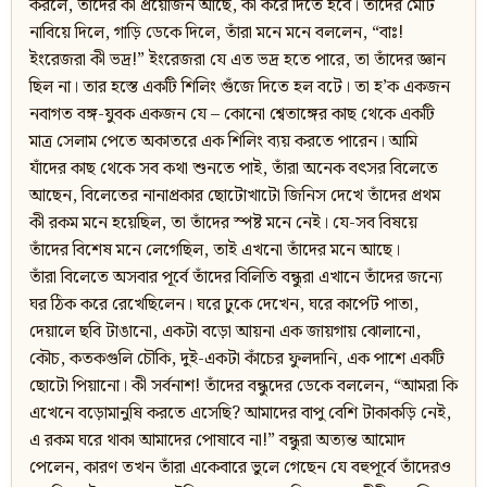
করলে, তাঁদের কী প্রয়োজন আছে, কী করে দিতে হবে। তাঁদের মোট
নাবিয়ে দিলে, গাড়ি ডেকে দিলে, তাঁরা মনে মনে বললেন, “বাঃ!
ইংরেজরা কী ভদ্র!” ইংরেজরা যে এত ভদ্র হতে পারে, তা তাঁদের জ্ঞান
ছিল না। তার হস্তে একটি শিলিং গুঁজে দিতে হল বটে। তা হ’ক একজন
নবাগত বঙ্গ-যুবক একজন যে – কোনো শ্বেতাঙ্গের কাছ থেকে একটি
মাত্র সেলাম পেতে অকাতরে এক শিলিং ব্যয় করতে পারেন। আমি
যাঁদের কাছ থেকে সব কথা শুনতে পাই, তাঁরা অনেক বৎসর বিলেতে
আছেন, বিলেতের নানাপ্রকার ছোটোখাটো জিনিস দেখে তাঁদের প্রথম
কী রকম মনে হয়েছিল, তা তাঁদের স্পষ্ট মনে নেই। যে-সব বিষয়ে
তাঁদের বিশেষ মনে লেগেছিল, তাই এখনো তাঁদের মনে আছে।
তাঁরা বিলেতে অসবার পূর্বে তাঁদের বিলিতি বন্ধুরা এখানে তাঁদের জন্যে
ঘর ঠিক করে রেখেছিলেন। ঘরে ঢুকে দেখেন, ঘরে কার্পেট পাতা,
দেয়ালে ছবি টাঙানো, একটা বড়ো আয়না এক জায়গায় ঝোলানো,
কৌচ, কতকগুলি চৌকি, দুই-একটা কাঁচের ফুলদানি, এক পাশে একটি
ছোটো পিয়ানো। কী সর্বনাশ! তাঁদের বন্ধুদের ডেকে বললেন, “আমরা কি
এখেনে বড়োমানুষি করতে এসেছি? আমাদের বাপু বেশি টাকাকড়ি নেই,
এ রকম ঘরে থাকা আমাদের পোষাবে না!” বন্ধুরা অত্যন্ত আমোদ
পেলেন, কারণ তখন তাঁরা একেবারে ভুলে গেছেন যে বহুপূর্বে তাঁদেরও