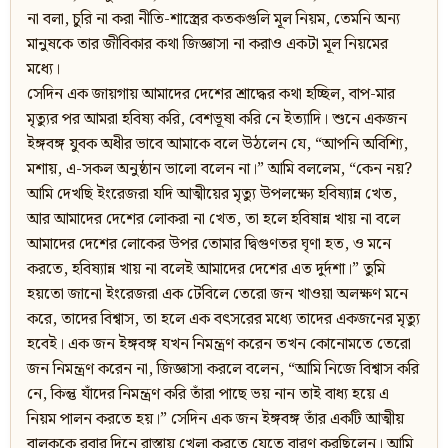
না বলা, চুরি না করা নীতি-শাস্ত্রের কতকগুলি মূল নিয়ম, তেমনি অন্য
মানুষকে তার জীবিকার কথা জিজ্ঞাসা না করাও একটা মূল নিয়মের
মধ্যে।
সেদিন এক জায়গায় আমাদের দেশের শ্রাদ্ধের কথা হচ্ছিল, বাপ-মার
মৃত্যুর পর আমরা হবিষ্য করি, বেশভূষা করি নে ইত্যাদি। শুনে একজন
ইঙ্গবঙ্গ যুবক অধীর ভাবে আমাকে বলে উঠলেন যে, “আপনি অবিশ্যি,
মশায়, এ-সকল অনুষ্ঠান ভালো বলেন না।” আমি বললেম, “কেন নয়?
আমি দেখছি ইংরেজরা যদি আত্মীয়ের মৃত্যু উপলক্ষ্যে হবিষ্যান্ন খেত,
আর আমাদের দেশের লোকরা না খেত, তা হলে হবিষান্ন খায় না বলে
আমাদের দেশের লোকের উপর তোমার দ্বিগুণতর ঘৃণা হত, ও মনে
করতে, হবিষ্যান্ন খায় না বলেই আমাদের দেশের এত দুর্দশা।” তুমি
হয়তো জানো ইংরেজরা এক টেবিলে তেরো জন খাওয়া অলক্ষণ মনে
করে, তাদের বিশ্বাস, তা হলে এক বৎসরের মধ্যে তাদের একজনের মৃত্যু
হবেই। এক জন ইঙ্গবঙ্গ যখন নিমন্ত্রণ করেন তখন কোনোমতে তেরো
জন নিমন্ত্রণ করেন না, জিজ্ঞাসা করলে বলেন, “আমি নিজে বিশ্বাস করি
নে, কিন্তু যাঁদের নিমন্ত্রণ করি তাঁরা পাছে ভয় নান তাই বাধ্য হয়ে এ
নিয়ম পালন করতে হয়।” সেদিন এক জন ইঙ্গবঙ্গ তাঁর একটি আত্মীয়
বালককে রবার দিনে রাস্তায় খেলা করতে যেতে বারণ করছিলেন। আমি