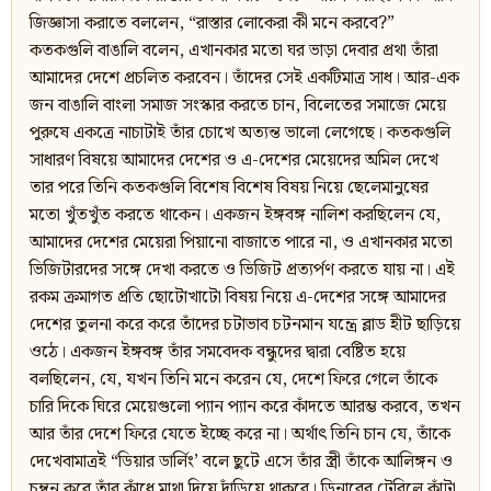
জিজ্ঞাসা করাতে বললেন, “রাস্তার লোকেরা কী মনে করবে?”
কতকগুলি বাঙালি বলেন, এখানকার মতো ঘর ভাড়া দেবার প্রথা তাঁরা
আমাদের দেশে প্রচলিত করবেন। তাঁদের সেই একটিমাত্র সাধ। আর-এক
জন বাঙালি বাংলা সমাজ সংস্কার করতে চান, বিলেতের সমাজে মেয়ে
পুরুষে একত্রে নাচাটাই তাঁর চোখে অত্যন্ত ভালো লেগেছে। কতকগুলি
সাধারণ বিষয়ে আমাদের দেশের ও এ-দেশের মেয়েদের অমিল দেখে
তার পরে তিনি কতকগুলি বিশেষ বিশেষ বিষয় নিয়ে ছেলেমানুষের
মতো খুঁতখুঁত করতে থাকেন। একজন ইঙ্গবঙ্গ নালিশ করছিলেন যে,
আমাদের দেশের মেয়েরা পিয়ানো বাজাতে পারে না, ও এখানকার মতো
ভিজিটারদের সঙ্গে দেখা করতে ও ভিজিট প্রত্যর্পণ করতে যায় না। এই
রকম ক্রমাগত প্রতি ছোটোখাটো বিষয় নিয়ে এ-দেশের সঙ্গে আমাদের
দেশের তুলনা করে করে তাঁদের চটাভাব চটনমান যন্ত্রে ব্লাড হীট ছাড়িয়ে
ওঠে। একজন ইঙ্গবঙ্গ তাঁর সমবেদক বন্ধুদের দ্বারা বেষ্টিত হয়ে
বলছিলেন, যে, যখন তিনি মনে করেন যে, দেশে ফিরে গেলে তাঁকে
চারি দিকে ঘিরে মেয়েগুলো প্যান প্যান করে কাঁদতে আরম্ভ করবে, তখন
আর তাঁর দেশে ফিরে যেতে ইচ্ছে করে না। অর্থাৎ তিনি চান যে, তাঁকে
দেখেবামাত্রই “ডিয়ার ডার্লিং’ বলে ছুটে এসে তাঁর স্ত্রী তাঁকে আলিঙ্গন ও
চুম্বন করে তাঁর কাঁধে মাথা দিয়ে দাঁড়িয়ে থাকবে। ডিনারের টেবিলে কাঁটা