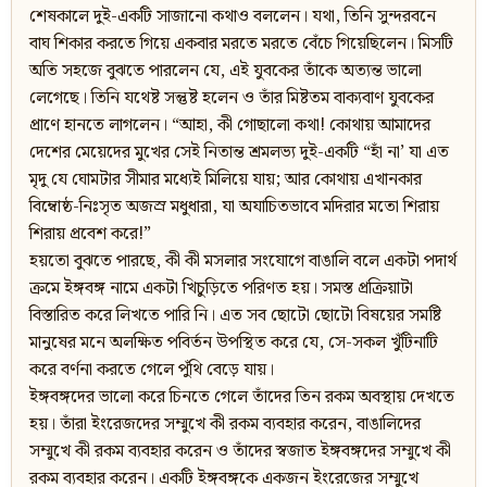
শেষকালে দুই-একটি সাজানো কথাও বললেন। যথা, তিনি সুন্দরবনে
বাঘ শিকার করতে গিয়ে একবার মরতে মরতে বেঁচে গিয়েছিলেন। মিসটি
অতি সহজে বুঝতে পারলেন যে, এই যুবকের তাঁকে অত্যন্ত ভালো
লেগেছে। তিনি যথেষ্ট সন্তুষ্ট হলেন ও তাঁর মিষ্টতম বাক্যবাণ যুবকের
প্রাণে হানতে লাগলেন। “আহা, কী গোছালো কথা! কোথায় আমাদের
দেশের মেয়েদের মুখের সেই নিতান্ত শ্রমলভ্য দুই-একটি “হাঁ না’ যা এত
মৃদু যে ঘোমটার সীমার মধ্যেই মিলিয়ে যায়; আর কোথায় এখানকার
বিম্বোষ্ঠ-নিঃসৃত অজস্র মধুধারা, যা অযাচিতভাবে মদিরার মতো শিরায়
শিরায় প্রবেশ করে!”
হয়তো বুঝতে পারছে, কী কী মসলার সংযোগে বাঙালি বলে একটা পদার্থ
ক্রমে ইঙ্গবঙ্গ নামে একটা খিচুড়িতে পরিণত হয়। সমস্ত প্রক্রিয়াটা
বিস্তারিত করে লিখতে পারি নি। এত সব ছোটো ছোটো বিষয়ের সমষ্টি
মানুষের মনে অলক্ষিত পবির্তন উপস্থিত করে যে, সে-সকল খুঁটিনাটি
করে বর্ণনা করতে গেলে পুঁথি বেড়ে যায়।
ইঙ্গবঙ্গদের ভালো করে চিনতে গেলে তাঁদের তিন রকম অবস্থায় দেখতে
হয়। তাঁরা ইংরেজদের সম্মুখে কী রকম ব্যবহার করেন, বাঙালিদের
সম্মুখে কী রকম ব্যবহার করেন ও তাঁদের স্বজাত ইঙ্গবঙ্গদের সম্মুখে কী
রকম ব্যবহার করেন। একটি ইঙ্গবঙ্গকে একজন ইংরেজের সম্মুখে