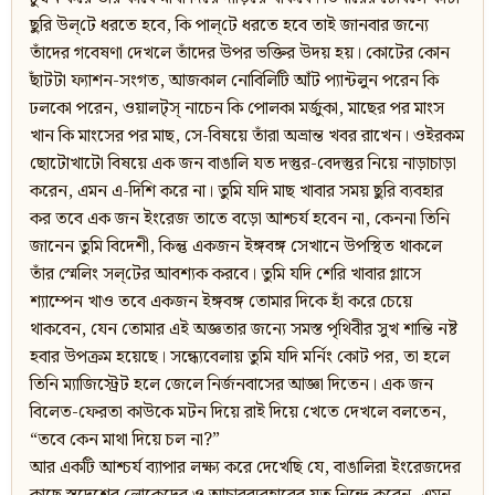
ছুরি উল্‌টে ধরতে হবে, কি পাল্‌টে ধরতে হবে তাই জানবার জন্যে
তাঁদের গবেষণা দেখলে তাঁদের উপর ভক্তির উদয় হয়। কোটের কোন
ছাঁটটা ফ্যাশন-সংগত, আজকাল নোবিলিটি আঁট প্যান্টলুন পরেন কি
ঢলকো পরেন, ওয়ালট্‌স্‌ নাচেন কি পোলকা মর্জুকা, মাছের পর মাংস
খান কি মাংসের পর মাছ, সে-বিষয়ে তাঁরা অভ্রান্ত খবর রাখেন। ওইরকম
ছোটোখাটো বিষয়ে এক জন বাঙালি যত দস্তুর-বেদস্তুর নিয়ে নাড়াচাড়া
করেন, এমন এ-দিশি করে না। তুমি যদি মাছ খাবার সময় ছুরি ব্যবহার
কর তবে এক জন ইংরেজ তাতে বড়ো আশ্চর্য হবেন না, কেননা তিনি
জানেন তুমি বিদেশী, কিন্তু একজন ইঙ্গবঙ্গ সেখানে উপস্থিত থাকলে
তাঁর স্মেলিং সল্‌টের আবশ্যক করবে। তুমি যদি শেরি খাবার গ্লাসে
শ্যাম্পেন খাও তবে একজন ইঙ্গবঙ্গ তোমার দিকে হাঁ করে চেয়ে
থাকবেন, যেন তোমার এই অজ্ঞতার জন্যে সমস্ত পৃথিবীর সুখ শান্তি নষ্ট
হবার উপক্রম হয়েছে। সন্ধ্যেবেলায় তুমি যদি মর্নিং কোট পর, তা হলে
তিনি ম্যাজিস্ট্রেট হলে জেলে নির্জনবাসের আজ্ঞা দিতেন। এক জন
বিলেত-ফেরতা কাউকে মটন দিয়ে রাই দিয়ে খেতে দেখলে বলতেন,
“তবে কেন মাথা দিয়ে চল না?”
আর একটি আশ্চর্য ব্যাপার লক্ষ্য করে দেখেছি যে, বাঙালিরা ইংরেজদের