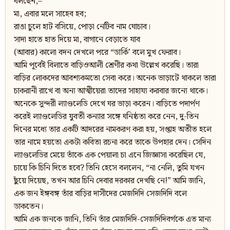
বলছেন,–
মা, এবার মলে সাহেব হব;
রাঙা চুলে হাট বসিয়ে, পোড়া নেটিব নাম ঘোচাব।
সাদা হাতে হাত দিয়ে মা, বাগানে বেড়াতে যাব
(আবার) কালো বদন দেখলে পরে “ডার্কি’ বলে মুখ ফেরাব।
আমি পূর্বেই বিলাতে বাড়িওআলী শ্রেণীর কথা উল্লেখ করেছি। তারা
বাড়ির লোকদের আবশ্যকমতো সেবা করে। অনেক ভাড়াটে থাকলে তারা
চাকরানী রাখে বা অন্য আত্মীয়েরা তাদের সাহায্য করবার জন্যে থাকে।
অনেকে সুন্দরী ল্যাণ্ডলেডি দেখে ঘর ভাড়া করেন। বাড়িতে পদার্পণ
করেই ল্যাণ্ডলেডির যুবতী কন্যার সঙ্গে ঘনিষ্ঠতা করে নেন, দু-তিন
দিনের মধ্যে তার একটি আদরের নামকরণ করা হয়, সপ্তাহ অতীত হলে
তার নামে হয়তো একটা কবিতা রচনা করে তাকে উপহার দেন। সেদিন
ল্যাণ্ডলেডির মেয়ে তাঁকে এক পেয়ালা চা এনে জিজ্ঞাসা করেছিল যে,
চায়ে কি চিনি দিতে হবে? তিনি হেসে বললেন, “না নেলি, তুমি যখন
ছুঁয়ে দিয়েছ, তখন আর চিনি দেবার দরকার দেখছি নে!” আমি জানি,
এক জন ইঙ্গবঙ্গ তাঁর বাড়ির দাসীদের মেজদিদি সেজদিদি বলে
ডাকতেন।
আমি এক জনকে জানি, তিনি তাঁর মেজদিদি-সেজদিদিবর্গকে এত মান্য