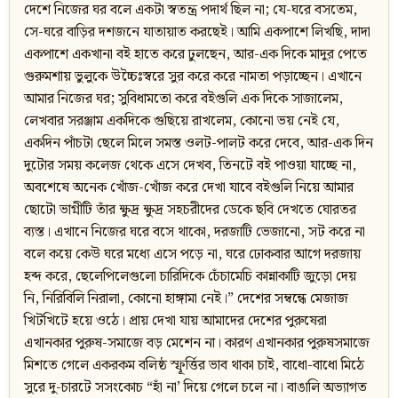
দেশে নিজের ঘর বলে একটা স্বতন্ত্র পদার্থ ছিল না; যে-ঘরে বসতেম,
সে-ঘরে বাড়ির দশজনে যাতায়াত করছেই। আমি একপাশে লিখছি, দাদা
একপাশে একখানা বই হাতে করে ঢুলছেন, আর-এক দিকে মাদুর পেতে
গুরুমশায় ভুলুকে উচ্চৈঃস্বরে সুর করে করে নামতা পড়াচ্ছেন। এখানে
আমার নিজের ঘর; সুবিধামতো করে বইগুলি এক দিকে সাজালেম,
লেখবার সরঞ্জাম একদিকে গুছিয়ে রাখলেম, কোনো ভয় নেই যে,
একদিন পাঁচটা ছেলে মিলে সমস্ত ওলট-পালট করে দেবে, আর-এক দিন
দুটোর সময় কলেজ থেকে এসে দেখব, তিনটে বই পাওয়া যাচ্ছে না,
অবশেষে অনেক খোঁজ-খোঁজ করে দেখা যাবে বইগুলি নিয়ে আমার
ছোটো ভাগ্নীটি তাঁর ক্ষুদ্র ক্ষুদ্র সহচরীদের ডেকে ছবি দেখতে ঘোরতর
ব্যস্ত। এখানে নিজের ঘরে বসে থাকো, দরজাটি ভেজানো, সট করে না
বলে কয়ে কেউ ঘরে মধ্যে এসে পড়ে না, ঘরে ঢোকবার আগে দরজায়
হব্দ করে, ছেলেপিলেগুলো চারিদিকে চেঁচামেচি কান্নাকাটি জুড়ো দেয়
নি, নিরিবিলি নিরালা, কোনো হাঙ্গামা নেই।” দেশের সম্বন্ধে মেজাজ
খিটখিটে হয়ে ওঠে। প্রায় দেখা যায় আমাদের দেশের পুরুষেরা
এখানকার পুরুষ-সমাজে বড় মেশেন না। কারণ এখানকার পুরুষসমাজে
মিশতে গেলে একরকম বলিষ্ঠ স্ফূর্ত্তির ভাব থাকা চাই, বাধো-বাধো মিঠে
সুরে দু-চারটে সসংকোচ “হাঁ না’ দিয়ে গেলে চলে না। বাঙালি অভ্যাগত