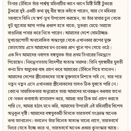
ডিনার টেবিলে তাঁর পার্শ্বস্থ মহিলাটির কানে কানে মিষ্টি মিষ্টি টুকরো
টুকরো দুই-একটি কথা মৃদু ধীর স্বরে কইতে পারেন, আর সে মহিলার
সহবাসে তিনি যে স্বর্গ-সুখ উপভোগ করছেন, তা তাঁর মাথার চুল থেকে
বুট জুতোর আগা পর্যন্ত প্রকাশ হতে থাকে, সুতরাং মেয়ে-সমাজে
বাঙালিরা পসার করে নিতে পারেন। আমাদের দেশে ঘোমটাচ্ছন্ন-
মুখচন্দ্রশোভী অনালোকিত অন্তঃপুর থেকে এখানকার রূপের মুক্ত
জ্যোৎস্নায় এসে আমাদের মন-চকোর প্রাণ খুলে গান গেয়ে ওঠে।
এক দিন আমাদের নবাগত বঙ্গযুবক তাঁর প্রথম ডিনারের নিমন্ত্রণে
গিয়েছেন। নিমন্ত্রণসভায় বিদেশীর অত্যন্ত সমাদর। তিনি গৃহস্বামীর যুবতী
কন্যা মিস অমুকের বাহু গ্রহণ করে আহারের টেবিলে গিয়ে বসলেন।
আমাদের দেশের স্ত্রীলোকদের সঙ্গে মুক্তভাবে মিশতে পাই নে, তার পরে
নতুন নতুন এসে এখানকার স্ত্রীলোকদের ভাবও ঠিক বুঝতে পারি নে।
কোনো সামাজিকতার অনুরোধে তারা আমাদের মনোরঞ্জন করবার জন্যে
যে-সকল কথাবার্তা হাস্যালাপ করে, আমরা তার ঠিক মর্ম-গ্রহণ করতে
পারি নে, আমরা হঠাৎ মনে করি, আমাদের উপরেই এই মহিলাটির বিশেষ
অনুকূল দৃষ্টি। আমাদের বঙ্গযুবকটি মিসকে ভারতবর্ষ সংক্রান্ত অনেক
কথা জানালেন। বললেন তাঁর বিলেত অত্যন্ত ভালো লাগে, ভারতবর্ষে
ফিরে যেতে ইচ্ছে করে না, ভারতবর্ষে অনেক প্রকার কুসংস্কার আছে।