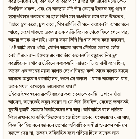
করে চলতেন যে, তাঁর ঘরে বা তাঁর পাশের ঘরে যদি এদের মধ্যে কেউ
উপস্থিত থাকত, এবং সে অবস্থায় যদি তাঁর কোনো ইঙ্গবঙ্গ বন্ধু গান বা
হাস্যপরিহাস করতেন তা হলে তিনি মহা অপ্রতিভ হয়ে বলে উঠতেন,
“আরে চুপ করো, চুপ করো, মিস এমিলি কী মনে করবেন?” আমার মনে
আছে, দেশে থাকতে একবার এক ব্যক্তি বিলেত থেকে ফিরে গেলে পর,
আমরা তাকে খাওয়াই। খাবার সময় তিনি নিঃশ্বাস ত্যাগ করে বললেন,
“এই আমি প্রথম খাচ্ছি, যেদিন আমার খাবার টেবিলে কোনো লেডি
নেই।” এক জন ইঙ্গবঙ্গ একবার তাঁর কতকগুলি বন্ধুদের নিমন্ত্রণ
করেছিলেন। খাবার টেবিলে কতকগুলি ল্যাণ্ডলেডি ও দাসী বসে ছিল,
তাদের এক জনের ময়লা কাপড় দেখে নিমন্ত্রণকর্তা তাকে কাপড় বদলে
আসতে অনুরোধ করেছিলেন, শুনে সে বললে, “যাকে ভালোবাসা যায়,
তাকে ময়লা কাপড়েও ভালোবাসা যায়।”
এইবার ইঙ্গবঙ্গদের একটি গুণের কথা তেমাকে বলছি। এখানে যাঁরা
আসেন, অনেকেই কবুল করেন না যে তাঁরা বিবাহিত, যেহেতু স্বভাবতই
যুবতী কুমারী সমাজে বিবাহিতদের দাম অল্প। অবিবাহিত বলে পরিচয়
দিলে এখানকার অবিবাহিতাদের সঙ্গে মিশে অনেক যথেচ্ছাচার করা যায়,
কিন্তু বিবাহিত বলে জানলে তোমার অবিবাহিত সঙ্গীরা ও-রকম অনিয়ম
করতে দেয় না, সুতরাং অবিবাহিত বলে পরিচয় দিলে অনেক লাভ