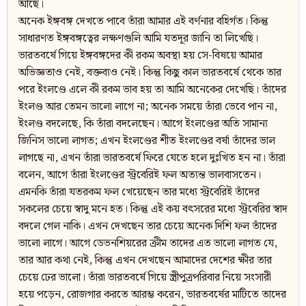
আছে।
অনেক ইঙ্গবঙ্গ দেখতে পাবে তাঁরা আমার এই বর্ণনার বহির্গত। কিন্তু
সাধারণত ইঙ্গবঙ্গত্বের লক্ষণগুলি আমি যতদূর জানি তা লিখেছি।
ভারতবর্ষে গিয়ে ইঙ্গবঙ্গদের কী রকম অবস্থা হয় সে-বিষয়ে আমার
অভিজ্ঞতাও নেই, বক্তব্যও নেই। কিন্তু কিছু কাল ভারতবর্ষে থেকে তার
পরে ইংলণ্ডে এলে কী রকম ভাব হয় তা আমি অনেকের দেখেছি। তাঁদের
ইংলণ্ড আর তেমন ভালো লাগে না; অনেক সময়ে তাঁরা ভেবে পান না,
ইংলণ্ড বদলেছে, কি তাঁরা বদলেছেন। আগে ইংলণ্ডের অতি সামান্য
জিনিস ভালো লাগত; এখন ইংলণ্ডের শীত ইংলণ্ডের বর্ষা তাঁদের ভাল
লাগছে না, এখন তাঁরা ভারতবর্ষে ফিরে যেতে হলে দুঃখিত হন না। তাঁরা
বলেন, আগে তাঁরা ইংলণ্ডের স্ট্রবেরিই ফল অত্যন্ত ভালবাসতেন।
এমনকি তাঁরা যতরকম ফল খেয়েছেন তার মধ্যে স্ট্রবেরিই তাঁদের
সকলের চেয়ে স্বাদু মনে হত। কিন্তু এই কয় বৎসরের মধ্যে স্ট্রবেরির স্বাদ
বদলে গেল নাকি। এখন দেখছেন তার চেয়ে অনেক দিশি ফল তাঁদের
ভালো লাগে। আগে ডেভনশিয়রের ক্রীম তাদের এত ভালো লাগত যে,
তার আর কথা নেই, কিন্তু এখন দেখছেন আমাদের দেশের ক্ষীর তার
চেয়ে ঢের ভালো। তাঁরা ভারতবর্ষে গিয়ে স্ত্রীপুত্রপরিবার নিয়ে সংসারী
হয়ে পড়েন, রোজগার করতে আরম্ভ করেন, ভারতবর্ষের মাটিতে তাদের