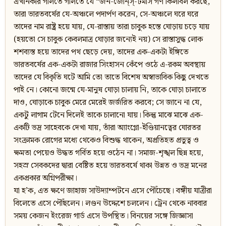
এখানকার গলিতে গলিতে যে “জন-জোন্‌স্‌-টমাস’গণ কিলবিল করছে,
তারা ভারতবর্ষের যে-অঞ্চলে পদার্পণ করেন, সে-অঞ্চলে ঘরে ঘরে
তাদের নাম রাষ্ট্র হয়ে যায়, যে-রাস্তায় তারা চাবুক হস্তে ঘোড়ায় চড়ে যায়
(হয়তো সে চাবুক কেবলমাত্র ঘোড়ার জন্যেই নয়) সে রাস্তাসুদ্ধ লোক
শশব্যস্ত হয়ে তাদের পথ ছেড়ে দেয়, তাদের এক-একটা ইঙ্গিতে
ভারতবর্ষের এক-একটা রাজার সিংহাসন কেঁপে ওঠে এ-রকম অবস্থায়
তাদের যে বিকৃতি ঘটে আমি তো তাতে বিশেষ অস্বাভাবিক কিছু দেখতে
পাই নে। কোনো জন্মে যে-মানুষ ঘোড়া চালায় নি, তাকে ঘোড়া চালাতে
দাও, ঘোড়াকে চাবুক মেরে মেরেই জর্জরিত করবে; সে জানে না যে,
একটু লাগাম টেনে দিলেই তাকে চালানো যায়। কিন্তু মাঝে মাঝে এক-
একটি ভদ্র সাহেবকে দেখা যায়, তাঁরা অ্যাংগ্লো-ইণ্ডিয়ানত্বের ঘোরতর
সংক্রামক রোগের মধ্যে থেকেও বিশুদ্ধ থাকেন, অপ্রতিহত প্রভুত্ব ও
ক্ষমতা পেয়েও উদ্ধত গর্বিত হয়ে ওঠেন না। সমাজ-শৃঙ্খল ছিন্ন হয়ে,
সহস্র সেবকদের দ্বারা বেষ্টিত হয়ে ভারতবর্ষে থাকা উন্নত ও ভদ্র মনের
একপ্রকার অগ্নিপরীক্ষা।
যা হ’ক, এত ক্ষণে জাহাজ সাউদ্যাম্পটনে এসে পৌঁচেছে। বঙ্গীয় যাত্রীরা
বিলেতে এসে পৌঁছলেন। লণ্ডন উদ্দেশে চললেন। ট্রেন থেকে নাববার
সময় কেজন ইংরেজ গার্ড এসে উপস্থিত। বিনয়ের সঙ্গে জিজ্ঞাসা