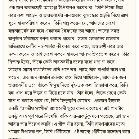
কাছে স্বদেশের লোকেদের ও আচারব্যবহারের যত নিন্দে করেন, এমন
এক জন ভারতদ্বেষী অ্যাংগ্লো ইণ্ডিয়ানও করেন না। তিনি নিজে ইচ্ছা
করে কথা পাড়েন ও ভারতবর্ষের নানাপ্রকার কুসংস্কার প্রভৃতি নিয়ে প্রাণ
খুলে হাস্যপরিহাস করেন। তিনি গল্প করেন যে, আমাদের দেশে
বল্লভাচার্যের দল বলে একরকম বৈষ্ণবের দল আছে। তাদের সমস্ত
অনুষ্ঠান সবিস্তারে বর্ণনা করতে থাকেন। সভার লোকদের হাসাবার
অভিপ্রায়ে নেটিব নচ-গার্লরা কী রকম করে নাচে, অঙ্গভঙ্গী করে তার
নকল করেন ও তাই দেখে সকলে হাসলে আনন্দ উপভোগ করেন। তাঁর
নিতান্ত ইচ্ছে, তাঁকে কেউ ভারতবর্ষীয় দলের মধ্যে গণ্য না করে।
সাহেবে-সাজা বাঙালিদের প্রতি পদে ভয়, পাছে তাঁরা বাঙালি বলে ধরা
পড়েন। এক জন বাঙালি একবার রাস্তা দিয়ে যাচ্ছিলেন, আর-এক জন
ভারতবর্ষীয় এসে তাঁকে হিন্দুস্থানিতে দুই-এক কথা জিজ্ঞাসা করে, তিনি
মহা খাপা হয়ে উত্তর না দিয়ে চলে যান। তাঁর ইচ্ছে, তাঁকে দেখে কেউ
মনে না করতে পারে যে, তিনি হিন্দুস্থানি বোঝেন। একজন ইঙ্গবঙ্গ
একটি “জাতীয় সংগীত’ রামপ্রসাদী সুরে রচনা করেছেন; এই গানটার
একটু অংহ পূর্ব পত্রে লিখেছি, বাকি আর-একটুকু মনে পড়েছে, এই জন্য
আবার তার উল্লেখ করছি। এ গীত যাঁর রচনা, তিনি রামপ্রসাদের মতো
শ্যামার উপাসক নন, তিনি গৌরীভক্ত। এই জন্যে গৌরীকে সম্বোধন করে