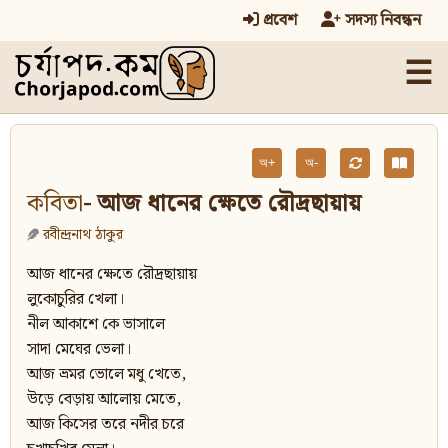
প্রবেশ
সদস্য নিবন্ধন
☰
অ+
অ-
কবিতা
- আজ ধানের ক্ষেতে রৌদ্রছায়ায়
রবীন্দ্রনাথ ঠাকুর
আজ ধানের ক্ষেতে রৌদ্রছায়ায়
লুকোচুরির খেলা।
নীল আকাশে কে ভাসালে
সাদা মেঘের ভেলা।
আজ ভ্রমর ভোলে মধু খেতে,
উড়ে বেড়ায় আলোয় মেতে,
আজ কিসের তরে নদীর চরে