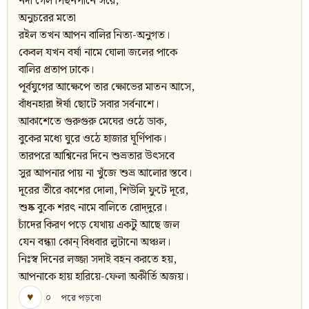
নদী গেল পিছনপানে সরে;
অনুচরের মতো
রইল তখন আপন বালির নিত্য-অনুগত।
কেবল যখন বর্ষা নামে ঘোলা জলের পাকে
বালির প্রতাপ ঢাকে।
পূর্বযুগের আক্ষেপে তার ক্ষোভের মাতন আসে,
বাঁধনহারা ঈর্ষা ছোটে সবার সর্বনাশে।
আকাশেতে গুরুগুরু মেঘের ওঠে ডাক,
বুকের মধ্যে ঘুরে ওঠে হাজার ঘূর্ণিপাক।
তারপরে আশ্বিনের দিনে শুভ্রতার উৎসবে
সুর আপনার পায় না খুঁজে শুভ্র আলোর স্তবে।
দূরের তীরে কাশের দোলা, শিউলি ফুটে দূরে,
শুষ্ক বুকে শরৎ নামে বালিতে রোদ্‌দুরে।
চাঁদের কিরণ পড়ে যেথায় একটু আছে জল
যেন বন্ধ্যা কোন্‌ বিধবার লুটানো অঞ্চল।
নিঃস্ব দিনের লজ্জা সদাই বহন করতে হয়,
আপনাকে হায় হারিয়ে-ফেলা অকীর্তি অজয়।
♥
০
পরে পড়বো