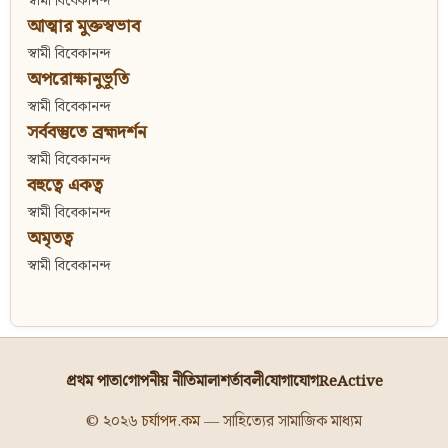
স্বামী বিবেকানন্দ
আত্মার মুক্তস্বভাব
স্বামী বিবেকানন্দ
অপরোক্ষানুভূতি
স্বামী বিবেকানন্দ
সর্ববস্তুতে ব্রহ্মদর্শন
স্বামী বিবেকানন্দ
বহুত্বে একত্ব
স্বামী বিবেকানন্দ
অমৃতত্ব
স্বামী বিবেকানন্দ
প্রথম পাতা
গোপনীয় নীতিমালা
শর্তাবলী
যোগাযোগ
ReActive
© ২০২৬
চর্যাপদ.কম
— সাহিত্যের সামাজিক মাধ্যম