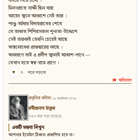
বাইরে নিয়ে চলো ।
মিলনরাতে সাক্ষী ছিল যারা
আজো জ্বলে আকাশে সেই তারা ।
পাণ্ডু-আঁধার বিদায়রাতের শেষে
যে তাকাত শিশিরসজল শূন্যতা-উদ্দেশে
সেই তারকাই তেমনি চেয়েই আছে
অস্তলোকের প্রান্তদ্বারের কাছে ।
অকারণে তাই এ প্রদীপ জ্বালাই আকাশ-পানে —
যেখান হতে স্বপ্ন নামে প্রাণে ।
♥
০
পরে পড়বো
অভিযোগ
প্রকৃতির কবিতা
১১ অক্টোবর ২০২৩
রবীন্দ্রনাথ ঠাকুর
৩৪৩ বার পড়া হয়েছে
একটি মন্তব্য লিখুন
আপনার ইমেইল ঠিকানা প্রকাশিত হবে না।