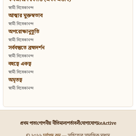
স্বামী বিবেকানন্দ
আত্মার মুক্তস্বভাব
স্বামী বিবেকানন্দ
অপরোক্ষানুভূতি
স্বামী বিবেকানন্দ
সর্ববস্তুতে ব্রহ্মদর্শন
স্বামী বিবেকানন্দ
বহুত্বে একত্ব
স্বামী বিবেকানন্দ
অমৃতত্ব
স্বামী বিবেকানন্দ
প্রথম পাতা
গোপনীয় নীতিমালা
শর্তাবলী
যোগাযোগ
ReActive
© ২০২৬
চর্যাপদ.কম
— সাহিত্যের সামাজিক মাধ্যম