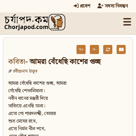
প্রবেশ
সদস্য নিবন্ধন
☰
অ+
অ-
কবিতা
- আমরা বেঁধেছি কাশের গুচ্ছ
রবীন্দ্রনাথ ঠাকুর
আমরা বেঁধেছি কাশের গুচ্ছ, আমরা
গেঁথেছি শেফালিমালা।
নবীন ধানের মঞ্জরী দিয়ে
সাজিয়ে এনেছি ডালা।
এসো গো শারদলক্ষ্মী, তোমার
শুভ্র মেঘের রথে,
এসো নির্মল নীল পথে,