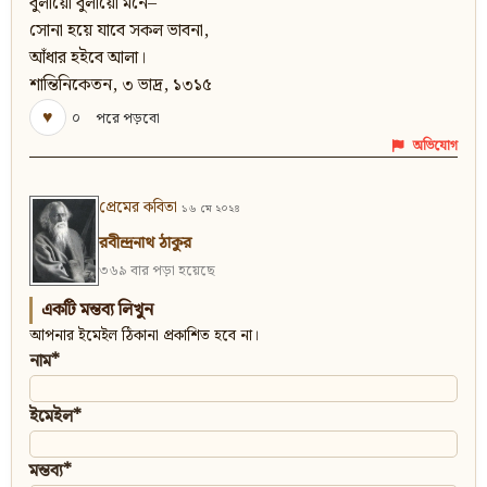
বুলায়ো বুলায়ো মনে–
সোনা হয়ে যাবে সকল ভাবনা,
আঁধার হইবে আলা।
শান্তিনিকেতন, ৩ ভাদ্র, ১৩১৫
♥
০
পরে পড়বো
অভিযোগ
প্রেমের কবিতা
১৬ মে ২০২৪
রবীন্দ্রনাথ ঠাকুর
৩৬৯ বার পড়া হয়েছে
একটি মন্তব্য লিখুন
আপনার ইমেইল ঠিকানা প্রকাশিত হবে না।
নাম*
ইমেইল*
মন্তব্য*