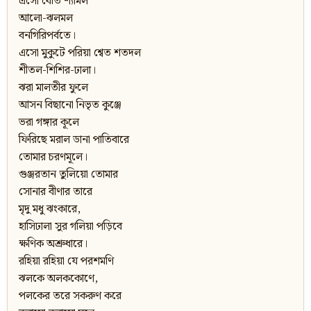
এসো ধৌত শ্যামল
আলো-ঝলমল
বনগিরিপর্বতে।
এসো মুকুটে পরিয়া শ্বেত শতদল
শীতল-শিশির-ঢালা।
ঝরা মালতীর ফুলে
আসন বিছানো নিভৃত কুঞ্জে
ভরা গঙ্গার কূলে
ফিরিছে মরাল ডানা পাতিবারে
তোমার চরণমূলে।
গুঞ্জরতান তুলিয়ো তোমার
সোনার বীণার তারে
মৃদু মধু ঝংকারে,
হাসিঢালা সুর গলিয়া পড়িবে
ক্ষণিক অশ্রুধারে।
রহিয়া রহিয়া যে পরশমণি
ঝলকে অলককোণে,
পলকের তরে সকরুণ করে