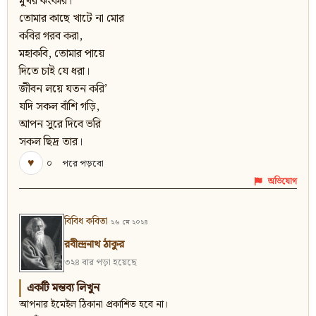
মুখর ঝংকার।
তোমার কাছে খাটে না মোর
কবির গরব করা,
মহাকবি, তোমার পায়ে
দিতে চাই যে ধরা।
জীবন লয়ে যতন করি’
যদি সকল বাঁশি গড়ি,
আপন সুরে দিবে ভরি
সকল ছিদ্র তার।
♥
০
পরে পড়বো
অভিযোগ
বিবিধ কবিতা
২৬ মে ২০২৪
রবীন্দ্রনাথ ঠাকুর
৩২৪ বার পড়া হয়েছে
একটি মন্তব্য লিখুন
আপনার ইমেইল ঠিকানা প্রকাশিত হবে না।