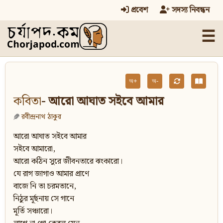
প্রবেশ
সদস্য নিবন্ধন
☰
অ+
অ-
কবিতা
- আরো আঘাত সইবে আমার
রবীন্দ্রনাথ ঠাকুর
আরো আঘাত সইবে আমার
সইবে আমারো,
আরো কঠিন সুরে জীবনতারে ঝংকারো।
যে রাগ জাগাও আমার প্রাণে
বাজে নি তা চরমতানে,
নিঠুর মূর্ছনায় সে গানে
মূর্তি সঞ্চারো।