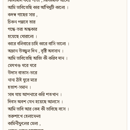
ঝিলিমিলি করে পাতা , ঝিকিমিকি আলো
আমি ভাবিতেছি কার আঁখিদুটি কালো ।
কদম্ব গাছের সার ,
চিকন পল্লবে তার
গন্ধে-ভরা অন্ধকার
হয়েছে ঘোরালো ।
কারে বলিবারে চাহি কারে বাসি ভালো ।
অম্লান উজ্জ্বল দিন , বৃষ্টি অবসান ।
আমি ভাবিতেছি আজি কী করিব দান ।
মেঘখণ্ড থরে থরে
উদাস বাতাস-ভরে
নানা ঠাঁই ঘুরে মরে
হতাশ-সমান ।
সাধ যায় আপনারে করি শতখান ।
দিবস অবশ যেন হয়েছে আলসে ।
আমি ভাবি আর কেহ কী ভাবিছে বসে ।
তরুশাখে হেলাফেলা
কামিনীফুলের মেলা ,