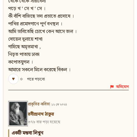
থেকে থেকে সারাবেলা
পড়ে খ ‘ সে খ ‘ সে ।
কী বাঁশি বাজিছে সদা প্রভাতে প্রদোষে ।
পাখির প্রমোদগানে পূর্ণ বনস্থল ।
আমি ভাবিতেছি চোখে কেন আসে জল ।
দোয়েল দুলায়ে শাখা
গাহিছে অমৃতমাখা ,
নিভৃত পাতায় ঢাকা
কপোতযুগল ।
আমারে সকলে মিলে করেছে বিকল ।
♥
০
পরে পড়বো
অভিযোগ
প্রকৃতির কবিতা
১২ মে ২০২৪
রবীন্দ্রনাথ ঠাকুর
৩৭৮ বার পড়া হয়েছে
একটি মন্তব্য লিখুন