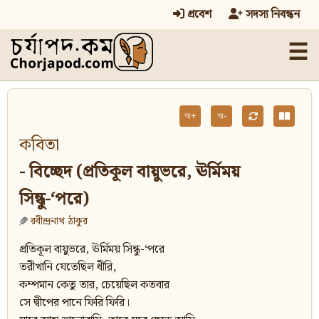
প্রবেশ
সদস্য নিবন্ধন
☰
অ+
অ-
কবিতা
- বিচ্ছেদ (প্রতিকূল বায়ুভরে, ঊর্মিময়
সিন্ধু-‘পরে)
রবীন্দ্রনাথ ঠাকুর
প্রতিকূল বায়ুভরে, ঊর্মিময় সিন্ধু-‘পরে
তরীখানি যেতেছিল ধীরি,
কম্পমান কেতু তার, চেয়েছিল কতবার
সে দ্বীপের পানে ফিরি ফিরি।