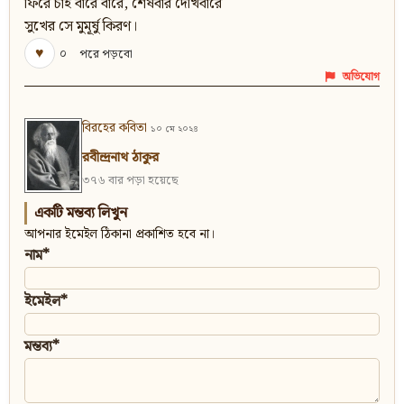
ফিরে চাই বারে বারে, শেষবার দেখিবারে
সুখের সে মুমূর্ষু কিরণ।
♥
০
পরে পড়বো
অভিযোগ
বিরহের কবিতা
১০ মে ২০২৪
রবীন্দ্রনাথ ঠাকুর
৩৭৬ বার পড়া হয়েছে
একটি মন্তব্য লিখুন
আপনার ইমেইল ঠিকানা প্রকাশিত হবে না।
নাম*
ইমেইল*
মন্তব্য*