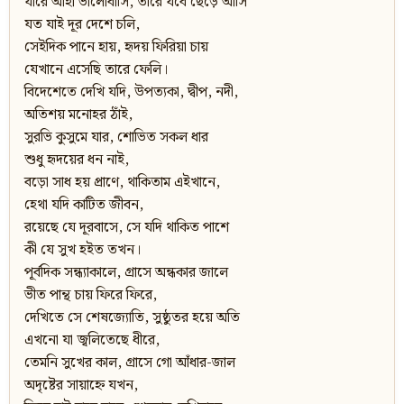
যারে আহা ভালোবাসি, তারে যবে ছেড়ে আসি
যত যাই দূর দেশে চলি,
সেইদিক পানে হায়, হৃদয় ফিরিয়া চায়
যেখানে এসেছি তারে ফেলি।
বিদেশেতে দেখি যদি, উপত্যকা, দ্বীপ, নদী,
অতিশয় মনোহর ঠাঁই,
সুরভি কুসুমে যার, শোভিত সকল ধার
শুধু হৃদয়ের ধন নাই,
বড়ো সাধ হয় প্রাণে, থাকিতাম এইখানে,
হেথা যদি কাটিত জীবন,
রয়েছে যে দূরবাসে, সে যদি থাকিত পাশে
কী যে সুখ হইত তখন।
পূর্বদিক সন্ধ্যাকালে, গ্রাসে অন্ধকার জালে
ভীত পান্থ চায় ফিরে ফিরে,
দেখিতে সে শেষজ্যোতি, সুষ্ঠুতর হয়ে অতি
এখনো যা জ্বলিতেছে ধীরে,
তেমনি সুখের কাল, গ্রাসে গো আঁধার-জাল
অদৃষ্টের সায়াহ্নে যখন,