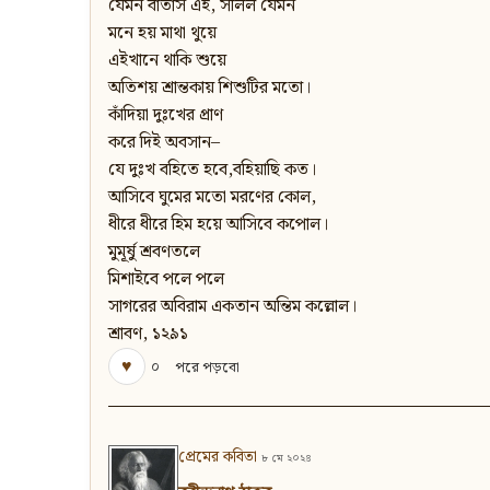
যেমন বাতাস এই, সলিল যেমন
মনে হয় মাথা থুয়ে
এইখানে থাকি শুয়ে
অতিশয় শ্রান্তকায় শিশুটির মতো।
কাঁদিয়া দুঃখের প্রাণ
করে দিই অবসান–
যে দুঃখ বহিতে হবে,বহিয়াছি কত।
আসিবে ঘুমের মতো মরণের কোল,
ধীরে ধীরে হিম হয়ে আসিবে কপোল।
মুমূর্ষু শ্রবণতলে
মিশাইবে পলে পলে
সাগরের অবিরাম একতান অন্তিম কল্লোল।
শ্রাবণ, ১২৯১
♥
০
পরে পড়বো
প্রেমের কবিতা
৮ মে ২০২৪