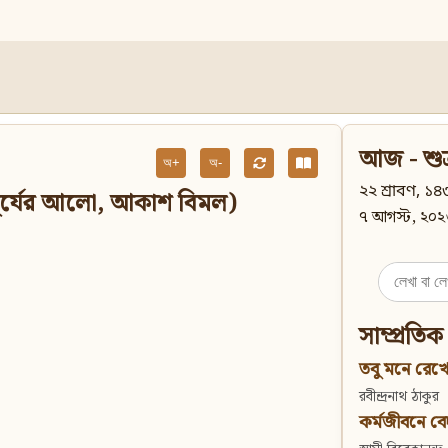
আজ - শুক
অ+
অ-
২২ শ্রাবণ, ১৪৩
র সূর্যের আলো, আকাশ বিমল)
৭ আগস্ট, ২০২
Search
for:
সাম্প্রতিক
তবু মনে রেখো
রবীন্দ্রনাথ ঠাকুর
কর্মজীবনে বেদান