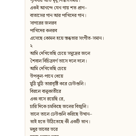
পৃথিবীর অতি মৃদু নিশ্বাসসমীর।
একই আনন্দে যেন গায় শত প্রাণ–
বাতাসের গান আর পাখিদের গান।
সাগরের জলরব
পাখিদের কলরব
এসেছে কোমল হয়ে স্তব্ধতার সংগীত-সমান।
২
আমি দেখিতেছি চেয়ে সমুদ্রের জলে
শৈবাল বিচিত্রবর্ণ ভাসে দলে দলে।
আমি দেখিতেছি চেয়ে
উপকূল-পানে ধেয়ে
মুঠি মুঠি তারাবৃষ্টি করে ঢেউগুলি।
বিরলে বালুকাতীরে
একা বসে রয়েছি রে,
চারি দিকে চমকিছে জলের বিজুলি।
তালে তালে ঢেউগুলি করিছে উত্থান–
তাই হতে উঠিতেছে কী একটি তান।
মধুর ভাবের ভরে