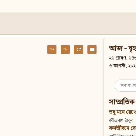
আজ - বৃহ
অ+
অ-
২১ শ্রাবণ, ১৪৩
৬ আগস্ট, ২০২
Search
for:
সাম্প্রতিক
তবু মনে রেখো
রবীন্দ্রনাথ ঠাকুর
কর্মজীবনে বেদান