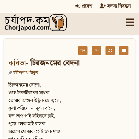
প্রবেশ
সদস্য নিবন্ধন
☰
অ+
অ-
কবিতা
- চিরজনমের বেদনা
রবীন্দ্রনাথ ঠাকুর
চিরজনমের বেদনা,
ওহে চিরজীবনের সাধনা।
তোমার আগুন উঠুক হে জ্বলে,
কৃপা করিয়ো না দুর্বল ব’লে,
যত তাপ পাই সহিবারে চাই,
পুড়ে হোক ছাই বাসনা।
অমোঘ যে ডাক সেই ডাক দাও