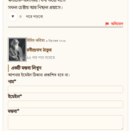
ক্ষতচিহ্ন-অলংকার। ধন্য করো দাসে
সফল চেষ্টায় আর নিষ্ফল প্রয়াসে।
♥
০
পরে পড়বো
অভিযোগ
বিবিধ কবিতা
৮ ডিসেম্বর ২০২৫
রবীন্দ্রনাথ ঠাকুর
৯৯ বার পড়া হয়েছে
একটি মন্তব্য লিখুন
আপনার ইমেইল ঠিকানা প্রকাশিত হবে না।
নাম*
ইমেইল*
মন্তব্য*