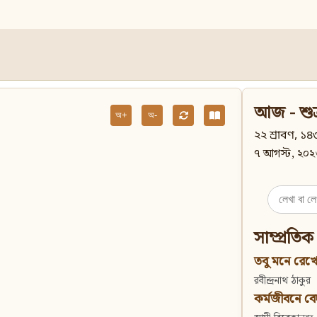
আজ - শুক
অ+
অ-
২২ শ্রাবণ, ১৪৩
৭ আগস্ট, ২০২
Search
for:
সাম্প্রতিক
তবু মনে রেখো
রবীন্দ্রনাথ ঠাকুর
কর্মজীবনে বেদান