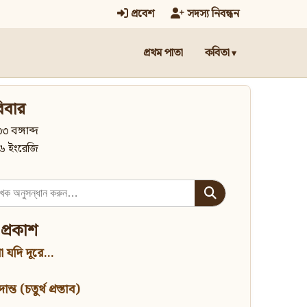
প্রবেশ
সদস্য নিবন্ধন
প্রথম পাতা
কবিতা
িবার
৩ বঙ্গাব্দ
৬ ইংরেজি
 প্রকাশ
 যদি দূরে...
্ত (চতুর্থ প্রস্তাব)