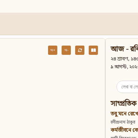
আজ - রব
অ+
অ-
২৪ শ্রাবণ, ১৪৩
৯ আগস্ট, ২০২
Search
for:
সাম্প্রতিক
তবু মনে রেখো
রবীন্দ্রনাথ ঠাকুর
কর্মজীবনে বেদান