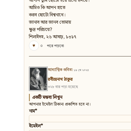
আপনি তুমি ছোটো হয়ে এসো হৃদয়ে।
আমিও কি আপন হাতে
করব ছোটো বিশ্বনাথে।
জানাব আর জানব তোমায়
ক্ষুদ্র পরিচয়ে?
শিলাইদহ, ২৬ আষাঢ়, ১৩১৭
♥
০
পরে পড়বো
আধ্যাত্মিক কবিতা
১৮ মে ২০২৪
রবীন্দ্রনাথ ঠাকুর
৩২৮ বার পড়া হয়েছে
একটি মন্তব্য লিখুন
আপনার ইমেইল ঠিকানা প্রকাশিত হবে না।
নাম*
ইমেইল*