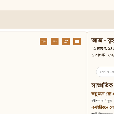
আজ - বৃহ
অ+
অ-
২১ শ্রাবণ, ১৪৩
৬ আগস্ট, ২০২
Search
for:
সাম্প্রতিক
তবু মনে রেখো
রবীন্দ্রনাথ ঠাকুর
কর্মজীবনে বেদান