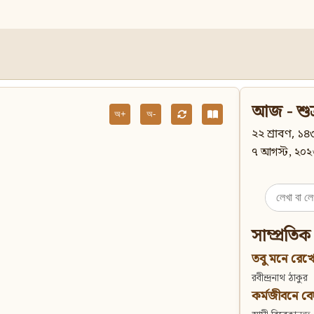
আজ - শুক
অ+
অ-
২২ শ্রাবণ, ১৪৩
৭ আগস্ট, ২০২
Search
for:
সাম্প্রতিক
তবু মনে রেখো
রবীন্দ্রনাথ ঠাকুর
কর্মজীবনে বেদান