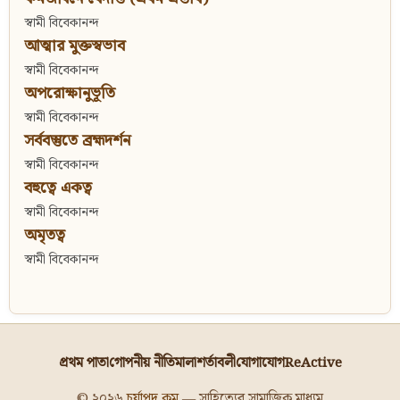
স্বামী বিবেকানন্দ
আত্মার মুক্তস্বভাব
স্বামী বিবেকানন্দ
অপরোক্ষানুভূতি
স্বামী বিবেকানন্দ
সর্ববস্তুতে ব্রহ্মদর্শন
স্বামী বিবেকানন্দ
বহুত্বে একত্ব
স্বামী বিবেকানন্দ
অমৃতত্ব
স্বামী বিবেকানন্দ
প্রথম পাতা
গোপনীয় নীতিমালা
শর্তাবলী
যোগাযোগ
ReActive
© ২০২৬
চর্যাপদ.কম
— সাহিত্যের সামাজিক মাধ্যম