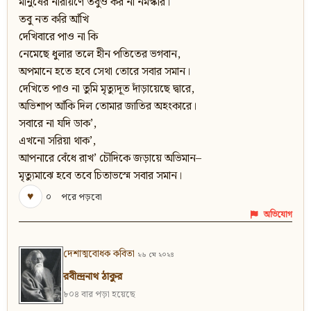
মানুষের নারায়ণে তবুও কর না নমস্কার।
তবু নত করি আঁখি
দেখিবারে পাও না কি
নেমেছে ধুলার তলে হীন পতিতের ভগবান,
অপমানে হতে হবে সেথা তোরে সবার সমান।
দেখিতে পাও না তুমি মৃত্যুদূত দাঁড়ায়েছে দ্বারে,
অভিশাপ আঁকি দিল তোমার জাতির অহংকারে।
সবারে না যদি ডাক’,
এখনো সরিয়া থাক’,
আপনারে বেঁধে রাখ’ চৌদিকে জড়ায়ে অভিমান–
মৃত্যুমাঝে হবে তবে চিতাভস্মে সবার সমান।
♥
০
পরে পড়বো
অভিযোগ
দেশাত্মবোধক কবিতা
২৬ মে ২০২৪
রবীন্দ্রনাথ ঠাকুর
৮০৪ বার পড়া হয়েছে