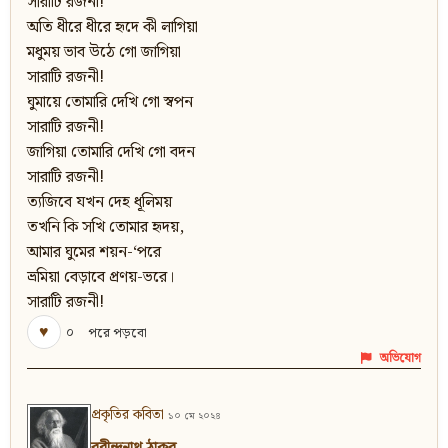
সারাটি রজনী!
অতি ধীরে ধীরে হৃদে কী লাগিয়া
মধুময় ভাব উঠে গো জাগিয়া
সারাটি রজনী!
ঘুমায়ে তোমারি দেখি গো স্বপন
সারাটি রজনী!
জাগিয়া তোমারি দেখি গো বদন
সারাটি রজনী!
ত্যজিবে যখন দেহ ধূলিময়
তখনি কি সখি তোমার হৃদয়,
আমার ঘুমের শয়ন-‘পরে
ভ্রমিয়া বেড়াবে প্রণয়-ভরে।
সারাটি রজনী!
♥
০
পরে পড়বো
অভিযোগ
প্রকৃতির কবিতা
১০ মে ২০২৪