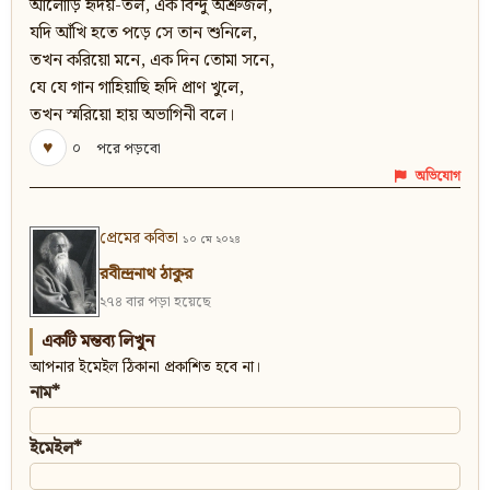
আলোড়ি হৃদয়-তল, এক বিন্দু অশ্রুজল,
যদি আঁখি হতে পড়ে সে তান শুনিলে,
তখন করিয়ো মনে, এক দিন তোমা সনে,
যে যে গান গাহিয়াছি হৃদি প্রাণ খুলে,
তখন স্মরিয়ো হায় অভাগিনী বলে।
♥
০
পরে পড়বো
অভিযোগ
প্রেমের কবিতা
১০ মে ২০২৪
রবীন্দ্রনাথ ঠাকুর
২৭৪ বার পড়া হয়েছে
একটি মন্তব্য লিখুন
আপনার ইমেইল ঠিকানা প্রকাশিত হবে না।
নাম*
ইমেইল*