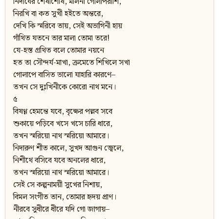
নিদাঘের শেষাশেষি, মলিনা গোলাপরাশি,
নিরখি বা কত সুখী হইতে অন্তরে,
দেখি কি স্মরিবে তায়, সেই অভাগিনী হায়
গাঁথিত যতনে তার মালা তোমা তরে!
যে-হস্ত গ্রথিত বলে তোমার নয়নে
হত তা সৌন্দর্য-মাখা, ক্রমেতে শিখিলে সখা
গোলাপে বাসিত ভালো যাহারি কারণে–
তখন সে দুঃখিনীকে কোরো নাথ মনে।
৫
বিষণ্ণ হেমন্তে যবে, বৃক্ষের পল্লব সবে
শুকায়ে পড়িবে খসে খসে চারি ধারে,
তখন স্মরিয়ো নাথ স্মরিয়ো আমারে।
নিদারুণ শীত কালে, সুখদ আগুন জ্বেলে,
নিশীথে বসিবে যবে অনলের ধারে,
তখন স্মরিয়ো নাথ স্মরিয়ো আমারে।
সেই সে কল্পনাময়ী সুখের নিশায়,
বিমল সংগীত তান, তোমার হৃদয় প্রাণ।
নীরবে সুধীরে ধীরে যদি গো জাগায়–