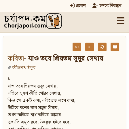
প্রবেশ
সদস্য নিবন্ধন
☰
অ+
অ-
কবিতা
- যাও তবে প্রিয়তম সুদূর সেথায়
রবীন্দ্রনাথ ঠাকুর
১
যাও তবে প্রিয়তম সুদূর সেথায়,
লভিবে সুযশ কীর্তি গৌরব যেথায়,
কিন্তু গো একটি কথা, কহিতেও লাগে ব্যথা,
উঠিবে যশের যবে সমুচ্চ সীমায়,
তখন স্মরিয়ো নাথ স্মরিয়ো আমায়–
সুখ্যাতি অমৃত রবে, উৎফুল্ল হইবে যবে,