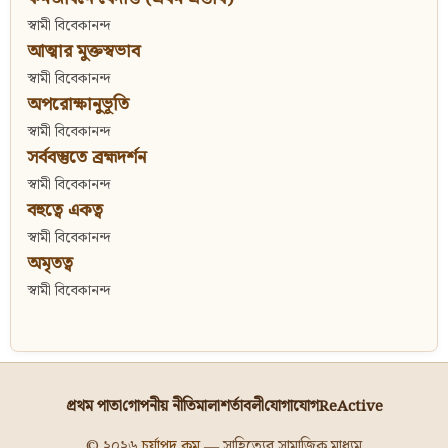
স্বামী বিবেকানন্দ
আত্মার মুক্তস্বভাব
স্বামী বিবেকানন্দ
অপরোক্ষানুভূতি
স্বামী বিবেকানন্দ
সর্ববস্তুতে ব্রহ্মদর্শন
স্বামী বিবেকানন্দ
বহুত্বে একত্ব
স্বামী বিবেকানন্দ
অমৃতত্ব
স্বামী বিবেকানন্দ
প্রথম পাতা
গোপনীয় নীতিমালা
শর্তাবলী
যোগাযোগ
ReActive
© ২০২৬
চর্যাপদ.কম
— সাহিত্যের সামাজিক মাধ্যম