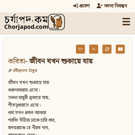
প্রবেশ
সদস্য নিবন্ধন
☰
অ+
অ-
কবিতা
- জীবন যখন শুকায়ে যায়
রবীন্দ্রনাথ ঠাকুর
জীবন যখন শুকায়ে যায়
করুণাধারায় এসো।
সকল মাধুরী লুকায়ে যায়,
গীতসুধারসে এসো।
কর্ম যখন প্রবল-আকার
গরজি উঠিয়া ঢাকে চারি ধার,
হৃদয়প্রান্তে হে নীরব নাথ,