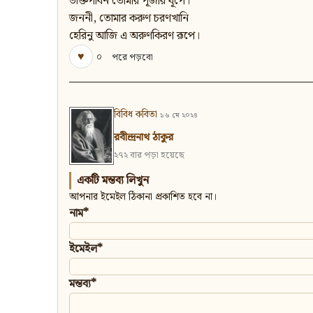
ভক্তিপাবন তোমার পূজার ধূপে।
জননী, তোমার করুণ চরণখানি
হেরিনু আজি এ অরুণকিরণ রূপে।
♥
০
পরে পড়বো
বিবিধ কবিতা
১৬ মে ২০২৪
রবীন্দ্রনাথ ঠাকুর
২৭২ বার পড়া হয়েছে
একটি মন্তব্য লিখুন
আপনার ইমেইল ঠিকানা প্রকাশিত হবে না।
নাম*
ইমেইল*
মন্তব্য*