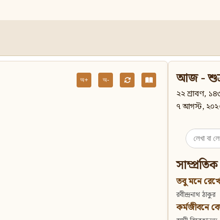
আজ - শুক
অ+
অ-
২২ শ্রাবণ, ১৪৩
৭ আগস্ট, ২০২
Search
for:
সাম্প্রতিক
তবু মনে রেখো
রবীন্দ্রনাথ ঠাকুর
কর্মজীবনে বেদান