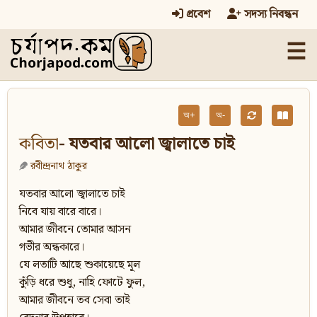
প্রবেশ
সদস্য নিবন্ধন
☰
অ+
অ-
কবিতা
- যতবার আলো জ্বালাতে চাই
রবীন্দ্রনাথ ঠাকুর
যতবার আলো জ্বালাতে চাই
নিবে যায় বারে বারে।
আমার জীবনে তোমার আসন
গভীর অন্ধকারে।
যে লতাটি আছে শুকায়েছে মূল
কুঁড়ি ধরে শুধু, নাহি ফোটে ফুল,
আমার জীবনে তব সেবা তাই