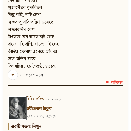
বেদনার উপহারে।
পূজাগৌরব পুণ্যবিভব
কিছু নাহি, নাহি লেশ,
এ তব পূজারি পরিয়া এসেছে
লজ্জার দীন বেশ।
উৎসবে তার আসে নাই কেহ,
বাজে নাই বাঁশি, সাজে নাই গেহ–
কাঁদিয়া তোমায় এনেছে ডাকিয়া
ভাঙা মন্দির-দ্বারে।
তিনধরিয়া, ২১ জ্যৈষ্ঠ, ১৩১৭
♥
০
পরে পড়বো
অভিযোগ
বিবিধ কবিতা
১৭ মে ২০২৪
রবীন্দ্রনাথ ঠাকুর
২৯১ বার পড়া হয়েছে
একটি মন্তব্য লিখুন