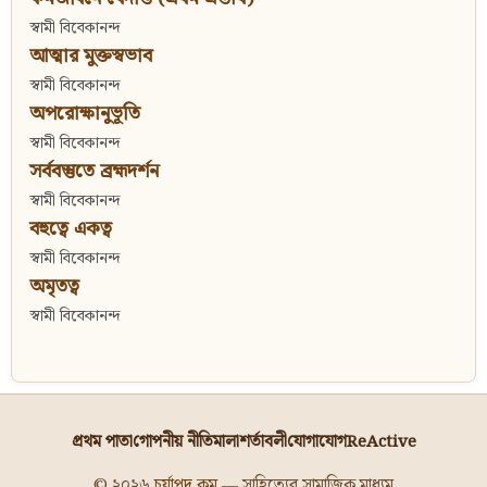
স্বামী বিবেকানন্দ
আত্মার মুক্তস্বভাব
স্বামী বিবেকানন্দ
অপরোক্ষানুভূতি
স্বামী বিবেকানন্দ
সর্ববস্তুতে ব্রহ্মদর্শন
স্বামী বিবেকানন্দ
বহুত্বে একত্ব
স্বামী বিবেকানন্দ
অমৃতত্ব
স্বামী বিবেকানন্দ
প্রথম পাতা
গোপনীয় নীতিমালা
শর্তাবলী
যোগাযোগ
ReActive
© ২০২৬
চর্যাপদ.কম
— সাহিত্যের সামাজিক মাধ্যম