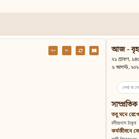
আজ - বৃহ
অ+
অ-
২১ শ্রাবণ, ১৪৩
৬ আগস্ট, ২০২
Search
for:
সাম্প্রতিক
তবু মনে রেখো
রবীন্দ্রনাথ ঠাকুর
কর্মজীবনে বেদান