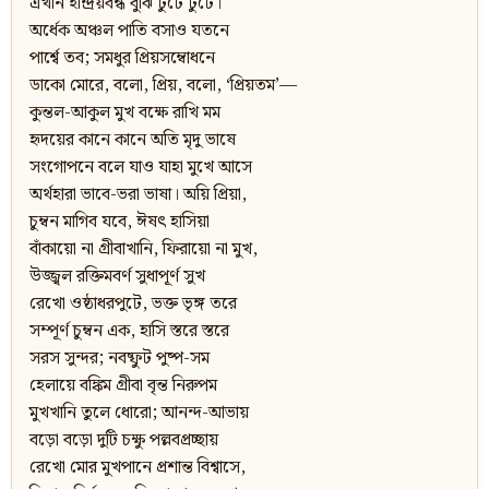
এখনি ইন্দ্রিয়বন্ধ বুঝি টুটে টুটে।
অর্ধেক অঞ্চল পাতি বসাও যতনে
পার্শ্বে তব; সমধুর প্রিয়সম্বোধনে
ডাকো মোরে, বলো, প্রিয়, বলো, ‘প্রিয়তম’—
কুন্তল-আকুল মুখ বক্ষে রাখি মম
হৃদয়ের কানে কানে অতি মৃদু ভাষে
সংগোপনে বলে যাও যাহা মুখে আসে
অর্থহারা ভাবে-ভরা ভাষা। অয়ি প্রিয়া,
চুম্বন মাগিব যবে, ঈষৎ হাসিয়া
বাঁকায়ো না গ্রীবাখানি, ফিরায়ো না মুখ,
উজ্জ্বল রক্তিমবর্ণ সুধাপূর্ণ সুখ
রেখো ওষ্ঠাধরপুটে, ভক্ত ভৃঙ্গ তরে
সম্পূর্ণ চুম্বন এক, হাসি স্তরে স্তরে
সরস সুন্দর; নবষ্ফুট পুষ্প-সম
হেলায়ে বঙ্কিম গ্রীবা বৃন্ত নিরুপম
মুখখানি তুলে ধোরো; আনন্দ-আভায়
বড়ো বড়ো দুটি চক্ষু পল্লবপ্রচ্ছায়
রেখো মোর মুখপানে প্রশান্ত বিশ্বাসে,