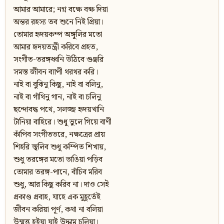
আমার আমারে; নগ্ন বক্ষে বক্ষ দিয়া
অন্তর রহস্য তব শুনে নিই প্রিয়া।
তোমার হৃদয়কম্প অঙ্গুলির মতো
আমার হৃদয়তন্ত্রী করিবে প্রহত,
সংগীত-তরঙ্গধ্বনি উঠিবে গুঞ্জরি
সমস্ত জীবন ব্যাপী থরথর করি।
নাই বা বুঝিনু কিছু, নাই বা বলিনু,
নাই বা গাঁথিনু গান, নাই বা চলিনু
ছন্দোবদ্ধ পথে, সলজ্জ হৃদয়খানি
টানিয়া বাহিরে। শুধু ভুলে গিয়ে বাণী
কাঁপিব সংগীতভরে, নক্ষত্রের প্রায়
শিহরি জ্বলিব শুধু কম্পিত শিখায়,
শুধু তরঙ্গের মতো ভাঙিয়া পড়িব
তোমার তরঙ্গ-পানে, বাঁচিব মরিব
শুধু, আর কিছু করিব না। দাও সেই
প্রকাণ্ড প্রবাহ, যাহে এক মুহূর্তেই
জীবন করিয়া পূর্ণ, কথা না বলিয়া
উন্মত্ত হইয়া যাই উদ্দাম চলিয়া।