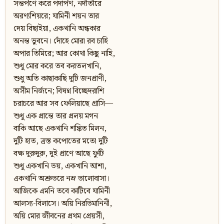
সন্তর্পণে করে পদার্পণ, নদীতীরে
অরণ্যশিয়রে; যামিনী শয়ন তার
দেয় বিছাইয়া, একখানি অন্ধকার
অনন্ত ভুবনে। দোঁহে মোরা রব চাহি
অপার তিমিরে; আর কোথা কিছু নাহি,
শুধু মোর করে তব করতলখানি,
শুধু অতি কাছাকাছি দুটি জনপ্রাণী,
অসীম নির্জনে; বিষণ্ন বিচ্ছেদরাশি
চরাচরে আর সব ফেলিয়াছে গ্রাসি—
শুধু এক প্রান্তে তার প্রলয় মগন
বাকি আছে একখানি শঙ্কিত মিলন,
দুটি হাত, ত্রস্ত কপোতের মতো দুটি
বক্ষ দুরুদুরু, দুই প্রাণে আছে ফুটি
শুধু একখানি ভয়, একখানি আশা,
একখানি অশ্রুভরে নম্র ভালোবাসা।
আজিকে এমনি তবে কাটিবে যামিনী
আলস্য-বিলাসে। অয়ি নিরভিমানিনী,
অয়ি মোর জীবনের প্রথম প্রেয়সী,