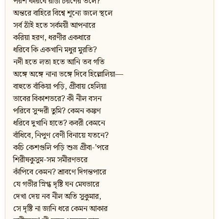
পরশ করিবে রাঙা চরণের তলে?
অন্তরে বাহিরে বিশ্বে শূন্যে জলে স্থলে
সর্ব ঠাঁই হতে সর্বময়ী আপনারে
করিয়া হরণ, ধরণীর একধারে
ধরিবে কি একখানি মধুর মুরতি?
নদী হতে লতা হতে আনি তব গতি
অঙ্গে অঙ্গে নানা ভঙ্গে দিবে হিল্লোলিয়া—
বাহুতে বাঁকিয়া পড়ি, গ্রীবায় হেলিয়া
ভাবের বিকাশভরে? কী নীল বসন
পরিবে সুন্দরী তুমি? কেমন কঙ্কণ
ধরিবে দুখানি হাতে? কবরী কেমনে
বাঁধিবে, নিপুণ বেণী বিনায়ে যতনে?
কচি কেশগুলি পড়ি শুভ্র গ্রীবা-’পরে
শিরীষকুসুম-সম সমীরণভরে
কাঁপিবে কেমন? শ্রাবণে দিগন্তপারে
যে গভীর স্নিগ্ধ দৃষ্টি ঘন মেঘভারে
দেখা দেয় নব নীল অতি সুকুমার,
সে দৃষ্টি না জানি ধরে কেমন আকার