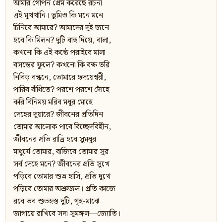
আমার গোপন প্রেম করেছে রচনা
এই মুখখানি। তুমিও কি মনে মনে
চিনিবে আমারে? আমাদের দুই জনে
হবে কি মিলন? দুটি বাহু দিয়ে, বালা,
কখনো কি এই কণ্ঠে পরাইবে মালা
বসন্তের ফুলে? কখনো কি বক্ষ ভরি
নিবিড় বন্ধনে, তোমারে হৃদয়েশ্বরী,
পারিব বাঁধিতে? পরশে পরশে দোঁহে
করি বিনিময় মরিব মধুর মোহে
দেহের দুয়ারে? জীবনের প্রতিদিন
তোমার আলোক পাবে বিচ্ছেদবিহীন,
জীবনের প্রতি রাত্রি হবে সুমধুর
মাধুর্যে তোমার, বাজিবে তোমার সুর
সর্ব দেহে মনে? জীবনের প্রতি সুখে
পড়িবে তোমার শুভ্র হাসি, প্রতি দুখে
পড়িবে তোমার অশ্রুজল। প্রতি কাজে
রবে তব শুভহস্ত দুটি, গৃহ-মাঝে
জাগায়ে রাখিবে সদা সুমঙ্গল—জ্যোতি।