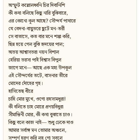
অস্ফুট কল্লোলধ্বনি চির দিবানিশি
কী কথা বলিছে কিছু নারি বুঝিবারে,
এর কোনো কূল আছে? সৌন্দর্য পাথারে
যে বেদনা-বায়ুভরে ছুটে মন-তরী
সে বাতাসে, কত বার মনে শঙ্কা করি,
ছিন্ন হয়ে গেল বুঝি হৃদয়ের পাল;
অভয় আশ্বাসভরা নয়ন বিশাল
হেরিয়া ভরসা পাই বিশ্বাস বিপুল
জাগে মনে— আছে এক মহা উপকূল
এই সৌন্দর্যের তটে, বাসনার তীরে
মোদের দোঁহের গৃহ।
হাসিতেছ ধীরে
চাহি মোর মুখে, ওগো রহস্যমধুরা!
কী বলিতে চাহ মোরে প্রণয়বিধুরা
সীমান্তিনী মোর, কী কথা বুঝাতে চাও।
কিছু বলে কাজ নাই— শুধু ঢেকে দাও
আমার সর্বাঙ্গ মন তোমার অঞ্চলে,
সম্পূর্ণ হরণ করি লহ গো সবলে