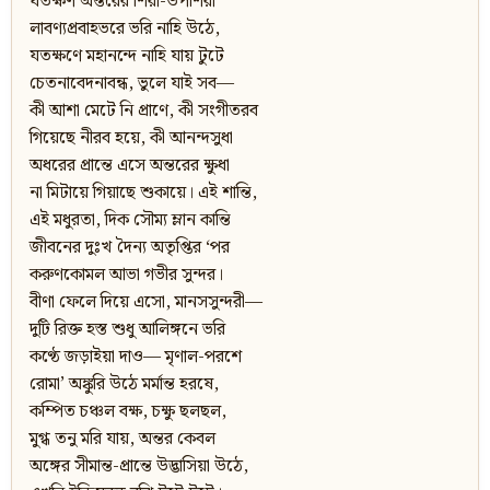
যতক্ষণ অন্তরের শিরা-উপশিরা
লাবণ্যপ্রবাহভরে ভরি নাহি উঠে,
যতক্ষণে মহানন্দে নাহি যায় টুটে
চেতনাবেদনাবন্ধ, ভুলে যাই সব—
কী আশা মেটে নি প্রাণে, কী সংগীতরব
গিয়েছে নীরব হয়ে, কী আনন্দসুধা
অধরের প্রান্তে এসে অন্তরের ক্ষুধা
না মিটায়ে গিয়াছে শুকায়ে। এই শান্তি,
এই মধুরতা, দিক সৌম্য ম্লান কান্তি
জীবনের দুঃখ দৈন্য অতৃপ্তির ‘পর
করুণকোমল আভা গভীর সুন্দর।
বীণা ফেলে দিয়ে এসো, মানসসুন্দরী—
দুটি রিক্ত হস্ত শুধু আলিঙ্গনে ভরি
কণ্ঠে জড়াইয়া দাও— মৃণাল-পরশে
রোমা’ অঙ্কুরি উঠে মর্মান্ত হরষে,
কম্পিত চঞ্চল বক্ষ, চক্ষু ছলছল,
মুগ্ধ তনু মরি যায়, অন্তর কেবল
অঙ্গের সীমান্ত-প্রান্তে উদ্ভাসিয়া উঠে,