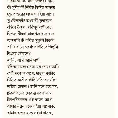
নারীচক্ষে! কী সঘন পল্লবের ছায়,
কী সুদীর্ঘ কী নিবিড় তিমির-আভায়
মুগ্ধ অন্তরের মাঝে ঘনাইয়া আনে
সুখবিভাবরী! অধর কী সুধাদানে
রহিবে উন্মুখ, পরিপূর্ণ বাণীভরে
নিশ্চল নীরব! লাবণ্যের থরে থরে
অঙ্গখানি কী করিয়া মুকুলি বিকশি
অনিবার সৌন্দর্যেতে উঠিবে উচ্ছ্বসি
নিঃসহ যৌবনে?
জানি, আমি জানি সখী,
যদি আমাদের দোঁহে হয় চোখোচোখি
সেই পরজন্ম-পথে, দাঁড়াব থমকি;
নিদ্রিত অতীত কাঁপি উঠিবে চমকি
লভিয়া চেতনা। জানি মনে হবে মম,
চিরজীবনের মোর ধ্রুবতারা-সম
চিরপরিচয়ভরা ওই কালো চোখ।
আমার নয়ন হতে লইয়া আলোক,
আমার অন্তর হতে লইয়া বাসনা,