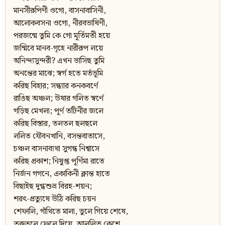
মানসীরূপিণী ওগো, বাসনাবাসিনী,
আলোকবসনা ওগো, নীরবভাষিণী,
পরজন্মে তুমি কে গো মূর্তিমতী হয়ে
জন্মিবে মানব-গৃহে নারীরূপ লয়ে
অনিন্দ্যসুন্দরী? এখন ভাসিছ তুমি
অনন্তের মাঝে; স্বর্গ হতে মর্তভূমি
করিছ বিহার; সন্ধ্যার কনকবর্ণে
রাঙিছ অঞ্চল; উষার গলিত স্বর্ণে
গড়িছ মেখলা; পূর্ণ তটিনীর জলে
করিছ বিস্তার, তলতল ছলছলে
ললিত যৌবনখানি, বসন্তবাতাসে,
চঞ্চল বাসনাব্যথা সুগন্ধ নিশ্বাসে
করিছ প্রকাশ; নিষুপ্ত পূর্ণিমা রাতে
নির্জন গগনে, একাকিনী ক্লান্ত হাতে
বিছাইছ দুগ্ধশুভ্র বিরহ-শয়ন;
শরৎ-প্রত্যুষে উঠি করিছ চয়ন
শেফালি, গাঁথিতে মালা, ভুলে গিয়ে শেষে,
তরুতলে ফেলে দিয়ে, আলুলিত কেশে