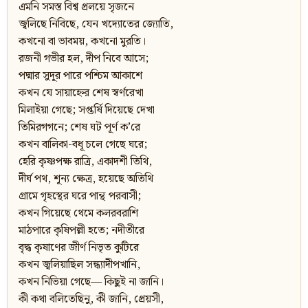
এমনি সমস্ত বিশ্ব প্রলয়ে সৃজনে
জ্বলিছে নিবিছে, যেন খদ্যোতের জ্যোতি,
কখনো বা ভাবময়, কখনো মুরতি।
রজনী গভীর হল, দীপ নিবে আসে;
পদ্মার সুদূর পারে পশ্চিম আকাশে
কখন যে সায়াহ্নের শেষ স্বর্ণরেখা
মিলাইয়া গেছে; সপ্তর্ষি দিয়েছে দেখা
তিমিরগগনে; শেষ ঘট পূর্ণ ক’রে
কখন বালিকা-বধূ চলে গেছে ঘরে;
হেরি কৃষ্ণপক্ষ রাত্রি, একাদশী তিথি,
দীর্ঘ পথ, শূন্য ক্ষেত্র, হয়েছে অতিথি
গ্রামে গৃহস্থের ঘরে পান্থ পরবাসী;
কখন গিয়েছে থেমে কলরবরাশি
মাঠপারে কৃষিপল্লী হতে; নদীতীরে
বৃদ্ধ কৃষাণের জীর্ণ নিভৃত কুটিরে
কখন জ্বলিয়াছিল সন্ধ্যাদীপখানি,
কখন নিভিয়া গেছে— কিছুই না জানি।
কী কথা বলিতেছিনু, কী জানি, প্রেয়সী,