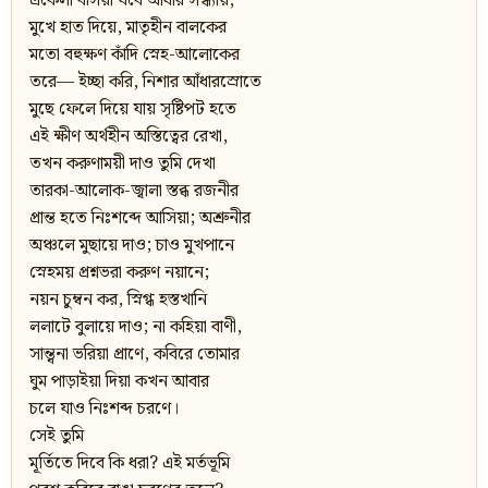
একেলা বসিয়া যবে আঁধার সন্ধ্যায়,
মুখে হাত দিয়ে, মাতৃহীন বালকের
মতো বহুক্ষণ কাঁদি স্নেহ-আলোকের
তরে— ইচ্ছা করি, নিশার আঁধারস্রোতে
মুছে ফেলে দিয়ে যায় সৃষ্টিপট হতে
এই ক্ষীণ অর্থহীন অস্তিত্বের রেখা,
তখন করুণাময়ী দাও তুমি দেখা
তারকা-আলোক-জ্বালা স্তব্ধ রজনীর
প্রান্ত হতে নিঃশব্দে আসিয়া; অশ্রুনীর
অঞ্চলে মুছায়ে দাও; চাও মুখপানে
স্নেহময় প্রশ্নভরা করুণ নয়ানে;
নয়ন চুম্বন কর, স্নিগ্ধ হস্তখানি
ললাটে বুলায়ে দাও; না কহিয়া বাণী,
সান্ত্বনা ভরিয়া প্রাণে, কবিরে তোমার
ঘুম পাড়াইয়া দিয়া কখন আবার
চলে যাও নিঃশব্দ চরণে।
সেই তুমি
মূর্তিতে দিবে কি ধরা? এই মর্তভূমি