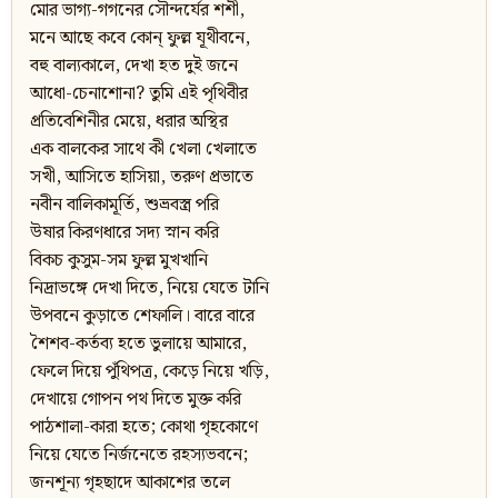
মোর ভাগ্য-গগনের সৌন্দর্যের শশী,
মনে আছে কবে কোন্‌ ফুল্ল যূথীবনে,
বহু বাল্যকালে, দেখা হত দুই জনে
আধো-চেনাশোনা? তুমি এই পৃথিবীর
প্রতিবেশিনীর মেয়ে, ধরার অস্থির
এক বালকের সাথে কী খেলা খেলাতে
সখী, আসিতে হাসিয়া, তরুণ প্রভাতে
নবীন বালিকামূর্তি, শুভ্রবস্ত্র পরি
উষার কিরণধারে সদ্য স্নান করি
বিকচ কুসুম-সম ফুল্ল মুখখানি
নিদ্রাভঙ্গে দেখা দিতে, নিয়ে যেতে টানি
উপবনে কুড়াতে শেফালি। বারে বারে
শৈশব-কর্তব্য হতে ভুলায়ে আমারে,
ফেলে দিয়ে পুঁথিপত্র, কেড়ে নিয়ে খড়ি,
দেখায়ে গোপন পথ দিতে মুক্ত করি
পাঠশালা-কারা হতে; কোথা গৃহকোণে
নিয়ে যেতে নির্জনেতে রহস্যভবনে;
জনশূন্য গৃহছাদে আকাশের তলে