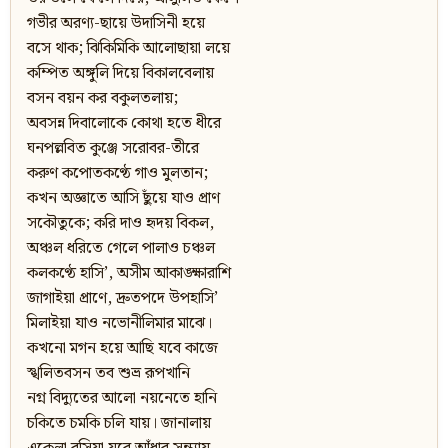
গভীর অরণ্য-ছায়ে উদাসিনী হয়ে
বসে থাক; ঝিকিমিকি আলোছায়া লয়ে
কম্পিত অঙ্গুলি দিয়ে বিকালবেলায়
বসন বয়ন কর বকুলতলায়;
অবসন্ন দিবালোকে কোথা হতে ধীরে
ঘনপল্লবিত কুঞ্জে সরোবর-তীরে
করুণ কপোতকণ্ঠে গাও মুলতান;
কখন অজ্ঞাতে আসি ছুঁয়ে যাও প্রাণ
সকৌতুকে; করি দাও হৃদয় বিকল,
অঞ্চল ধরিতে গেলে পালাও চঞ্চল
কলকণ্ঠে হাসি’, অসীম আকাঙ্ক্ষারাশি
জাগাইয়া প্রাণে, দ্রুতপদে উপহাসি’
মিলাইয়া যাও নভোনীলিমার মাঝে।
কখনো মগন হয়ে আছি যবে কাজে
স্খলিতবসন তব শুভ্র রূপখানি
নগ্ন বিদ্যুতের আলো নয়নেতে হানি
চকিতে চমকি চলি যায়। জানালায়