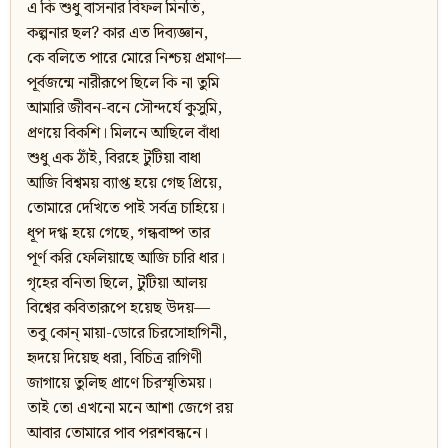
এ কি শুধু বাসনার বিফল মিনতি,
কল্পনার ছল? কার এত দিব্যজ্ঞান,
কে বলিতে পারে মোরে নিশ্চয় প্রমাণ—
পূর্বজন্মে নারীরূপে ছিলে কি না তুমি
আমারি জীবন-বনে সৌন্দর্যে কুসুমি,
প্রণয়ে বিকশি। মিলনে আছিলে বাঁধা
শুধু এক ঠাঁই, বিরহে টুটিয়া বাধা
আজি বিশ্বময় ব্যাপ্ত হয়ে গেছ প্রিয়ে,
তোমারে দেখিতে পাই সর্বত্র চাহিয়ে।
ধূপ দগ্ধ হয়ে গেছে, গন্ধবাষ্প তার
পূর্ণ করি ফেলিয়াছে আজি চারি ধার।
গৃহের বনিতা ছিলে, টুটিয়া আলয়
বিশ্বের কবিতারূপে হয়েছ উদয়—
তবু কোন্‌ মায়া-ডোরে চিরসোহাগিনী,
হৃদয়ে দিয়েছ ধরা, বিচিত্র রাগিণী
জাগায়ে তুলিছ প্রাণে চিরস্মৃতিময়।
তাই তো এখনো মনে আশা জেগে রয়
আবার তোমারে পাব পরশবন্ধনে।