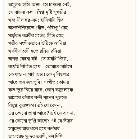
অমূলক হাসি-অশ্রু, সে চাঞ্চল্য নেই,
সে বাহুল্য কথা। স্নিগ্ধ দৃষ্টি সুগম্ভীর
স্বচ্ছ নীলাম্বর-সম; হাসিখানি স্থির
অশ্রুশিশিরেতে ধৌত; পরিপূর্ণ দেহ
মঞ্জরিত বল্লরীর মতো; প্রীতি স্নেহ
গভীর সংগীততানে উঠিছে ধ্বনিয়া
স্বর্ণবীণাতন্ত্রী হতে রনিয়া রনিয়া
অনন্ত বেদনা বহি। সে অবধি প্রিয়ে,
রয়েছি বিস্মিত হয়ে—তোমারে চাহিয়ে
কোথাও না পাই অন্ত। কোন্‌ বিশ্বপার
আছে তব জন্মভূমি। সংগীত তোমার
কত দূরে নিয়ে যাবে, কোন্‌ কল্পলোকে
আমারে করিবে বন্দী গানের পুলকে
বিমুগ্ধ কুরঙ্গসম। এই যে বেদনা,
এর কোনো ভাষা আছে? এই যে বাসনা,
এর কোনো তৃপ্তি আছে? এই যে উদার
সমুদ্রের মাঝখানে হয়ে কর্ণধার
ভাসায়েছ সুন্দর তরণী, দশ দিশি