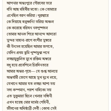
আপনার অন্তঃপুরে গৌরবের ভরে
বসি আছ মহিষীর মতো। কে তোমারে
এনেছিল বরণ করিয়া। পুরদ্বারে
কে দিয়াছে হুলুধ্বনি! ভরিয়া অঞ্চল
কে করেছে বরিষন নবপুষ্পদল
তোমার আনম্র শিরে আনন্দে আদরে!
সুন্দর সাহানা-রাগে বংশীর সুস্বরে
কী উৎসব হয়েছিল আমার জগতে,
যেদিন প্রথম তুমি পুষ্পফুল্ল পথে
লজ্জামুকুলিত মুখে রক্তিম অম্বরে
বধূ হয়ে প্রবেশিলে চিরদিনতরে
আমার অন্তর-গৃহে— যে গুপ্ত আলয়ে
অন্তর্যামী জেগে আছে সুখ দুঃখ লয়ে,
যেখানে আমার যত লজ্জা আশা ভয়
সদা কম্পমান, পরশ নাহিকো সয়
এত সুকুমার! ছিলে খেলার সঙ্গিনী
এখন হয়েছ মোর মর্মের গেহিনী,
জীবনের অধিষ্ঠাত্রী দেবী। কোথা সেই