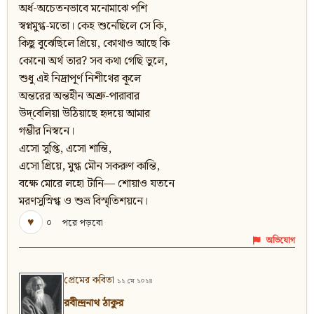
অর্ধ-অচেতনভাবে মনোমাঝে পশি
স্বপ্নমুগ্ধ-মতো। কেহ শুনেছিলে সে কি,
কিছু বুঝেছিলে প্রিয়ে, কোথাও আছে কি
কোনো অর্থ তার? সব কথা গেছি ভুলে,
শুধু এই নিদ্রাপূর্ণ নিশীথের কূলে
অন্তরের অন্তহীন অশ্রু-পারাবার
উদ্‌বেলিয়া উঠিয়াছে হৃদয়ে আমার
গম্ভীর নিস্বনে।
এসো সুপ্তি, এসো শান্তি,
এসো প্রিয়ে, মুগ্ধ মৌন সকরুণ কান্তি,
বক্ষে মোরে লহো টানি— শোয়াও যতনে
মরণসুস্নিগ্ধ ও শুভ্র বিস্মৃতিশয়নে।
♥
০
পরে পড়বো
অভিযোগ
প্রেমের কবিতা
১২ মে ২০২৪
রবীন্দ্রনাথ ঠাকুর