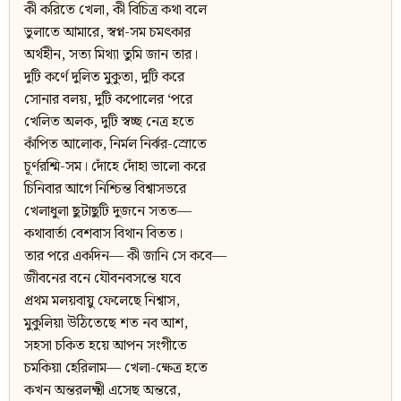
কী করিতে খেলা, কী বিচিত্র কথা বলে
ভুলাতে আমারে, স্বপ্ন-সম চমৎকার
অর্থহীন, সত্য মিথ্যা তুমি জান তার।
দুটি কর্ণে দুলিত মুকুতা, দুটি করে
সোনার বলয়, দুটি কপোলের ‘পরে
খেলিত অলক, দুটি স্বচ্ছ নেত্র হতে
কাঁপিত আলোক, নির্মল নির্ঝর-স্রোতে
চূর্ণরশ্মি-সম। দোঁহে দোঁহা ভালো করে
চিনিবার আগে নিশ্চিন্ত বিশ্বাসভরে
খেলাধুলা ছুটাছুটি দুজনে সতত—
কথাবার্তা বেশবাস বিথান বিতত।
তার পরে একদিন— কী জানি সে কবে—
জীবনের বনে যৌবনবসন্তে যবে
প্রথম মলয়বায়ু ফেলেছে নিশ্বাস,
মুকুলিয়া উঠিতেছে শত নব আশ,
সহসা চকিত হয়ে আপন সংগীতে
চমকিয়া হেরিলাম— খেলা-ক্ষেত্র হতে
কখন অন্তরলক্ষ্মী এসেছ অন্তরে,