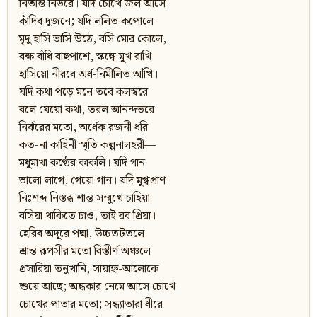
নিতান্ত নির্ভরে। যদি চোখে জল আসে
কাঁদিব দুজনে; যদি ললিত কপোলে
মৃদু হাসি ভাসি উঠে, বসি মোর কোলে,
বক্ষ বাঁধি বাহুপাশে, স্কন্ধে মুখ রাখি
হাসিয়ো নীরবে অর্ধ-নিমীলিত আঁখি।
যদি কথা পড়ে মনে তবে কলস্বরে
বলে যেয়ো কথা, তরল আনন্দভরে
নির্ঝরের মতো, অর্ধেক রজনী ধরি
কত-না কাহিনী স্মৃতি কল্পনালহরী—
মধুমাখা কণ্ঠের কাকলি। যদি গান
ভালো লাগে, গেয়ো গান। যদি মুগ্ধপ্রাণ
নিঃশব্দ নিস্তব্ধ শান্ত সম্মুখে চাহিয়া
বসিয়া থাকিতে চাও, তাই রব প্রিয়া।
হেরিব অদূরে পদ্মা, উচ্চতটতলে
শ্রান্ত রূপসীর মতো বিস্তীর্ণ অঞ্চলে
প্রসারিয়া তনুখানি, সায়াহ্ন-আলোকে
শুয়ে আছে; অন্ধকার নেমে আসে চোখে
চোখের পাতার মতো; সন্ধ্যাতারা ধীরে