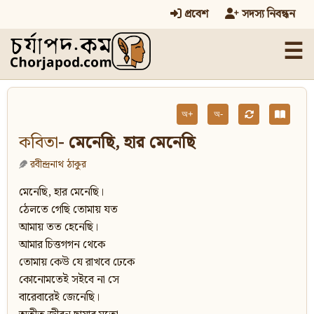
প্রবেশ
সদস্য নিবন্ধন
☰
অ+
অ-
কবিতা
- মেনেছি, হার মেনেছি
রবীন্দ্রনাথ ঠাকুর
মেনেছি, হার মেনেছি।
ঠেলতে গেছি তোমায় যত
আমায় তত হেনেছি।
আমার চিত্তগগন থেকে
তোমায় কেউ যে রাখবে ঢেকে
কোনোমতেই সইবে না সে
বারেবারেই জেনেছি।