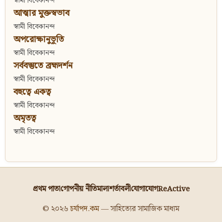
স্বামী বিবেকানন্দ
আত্মার মুক্তস্বভাব
স্বামী বিবেকানন্দ
অপরোক্ষানুভূতি
স্বামী বিবেকানন্দ
সর্ববস্তুতে ব্রহ্মদর্শন
স্বামী বিবেকানন্দ
বহুত্বে একত্ব
স্বামী বিবেকানন্দ
অমৃতত্ব
স্বামী বিবেকানন্দ
প্রথম পাতা
গোপনীয় নীতিমালা
শর্তাবলী
যোগাযোগ
ReActive
© ২০২৬
চর্যাপদ.কম
— সাহিত্যের সামাজিক মাধ্যম