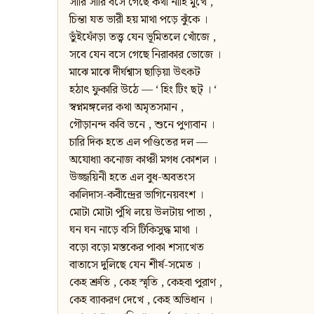
সারি সারি বসে গেছে কথা নাহি মুখে ,
চিন্তা যত ভারী হয় মাথা পড়ে ঝুঁকে ।
ভুঁইফোঁড়া তত্ত্ব যেন ভূমিতলে খোঁজে ,
সবে যেন বসে গেছে নিরাকার ভোজে ।
মাঝে মাঝে দীর্ঘশ্বাস ছাড়িয়া উৎকট
হঠাৎ ফুকারি উঠে — ‘ হিং টিং ছট্‌ । ‘
স্বপ্নমঙ্গলের কথা অমৃতসমান ,
গৌড়ানন্দ কবি ভনে , শুনে পুণ্যবান ।
চারি দিক হতে এল পণ্ডিতের দল —
অযোধ্যা কনোজ কাঞ্চী মগধ কোশল ।
উজ্জয়িনী হতে এল বুধ-অবতংস
কালিদাস-কবীন্দ্রের ভাগিনেয়বংশ ।
মোটা মোটা পুঁথি লয়ে উলটায় পাতা ,
ঘন ঘন নাড়ে বসি টিকিসুদ্ধ মাথা ।
বড়ো বড়ো মস্তকের পাকা শস্যখেত
বাতাসে দুলিছে যেন শীর্ষ-সমেত ।
কেহ শ্রুতি , কেহ স্মৃতি , কেহবা পুরাণ ,
কেহ ব্যাকরণ দেখে , কেহ অভিধান ।