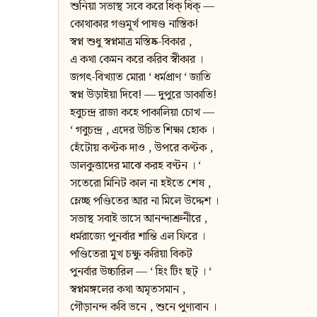
শুনিয়া সভাস্থ সবে করে ধিক্‌ ধিক্‌ —
কোথাকার গণ্ডমূর্খ পাষণ্ড নাস্তিক!
স্বপ্ন শুধু স্বপ্নমাত্র মস্তিষ্ক-বিকার ,
এ কথা কেমন করে করিব স্বীকার ।
জগৎ-বিখ্যাত মোরা ‘ ধর্মপ্রাণ ‘ জাতি
স্বপ্ন উড়াইয়া দিবে! — দুপুরে ডাকাতি!
হবুচন্দ্র রাজা কহে পাকালিয়া চোখ —
‘ গবুচন্দ্র , এদের উচিত শিক্ষা হোক ।
হেঁটোয় কণ্টক দাও , উপরে কণ্টক ,
ডালকুত্তাদের মাঝে করহ বণ্টন । ‘
সতেরো মিনিট কাল না হইতে শেষ ,
ম্লেচ্ছ পণ্ডিতের আর না মিলে উদ্দেশ ।
সভাস্থ সবাই ভাসে আনন্দাশ্রুনীরে ,
ধর্মরাজ্যে পুনর্বার শান্তি এল ফিরে ।
পণ্ডিতেরা মুখ চক্ষু করিয়া বিকট
পুনর্বার উচ্চারিল — ‘ হিং টিং ছট্‌ । ‘
স্বপ্নমঙ্গলের কথা অমৃতসমান ,
গৌড়ানন্দ কবি ভনে , শুনে পুণ্যবান ।