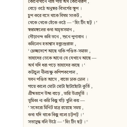
কোনোখানে নাহি পায় অর্থ কোনোরূপ ,
বেড়ে ওঠে অনুস্বর-বিসর্গের স্তূপ ।
চুপ করে বসে থাকে বিষম সংকট ,
থেকে থেকে হেঁকে ওঠে — ‘ হিং টিং ছট্‌ । ‘
স্বপ্নমঙ্গলের কথা অমৃতসমান ,
গৌড়ানন্দ কবি ভনে , শুনে পুণ্যবান ।
কহিলেন হতাশ্বাস হবুচন্দ্ররাজ ,
‘ ম্লেচ্ছদেশে আছে নাকি পণ্ডিত-সমাজ ,
তাহাদের ডেকে আনো যে যেখানে আছে —
অর্থ যদি ধরা পড়ে তাহাদের কাছে । ‘
কটাচুল নীলচক্ষু কপিশকপোল ,
যবন পণ্ডিত আসে , বাজে ঢাক ঢোল ।
গায়ে কালো মোটা মোটা ছাঁটাছোঁটা কুর্তি ,
গ্রীষ্মতাপে উষ্মা বাড়ে , ভারি উগ্রমূর্তি ।
ভূমিকা না করি কিছু ঘড়ি খুলি কয় —
‘ সতেরো মিনিট মাত্র রয়েছে সময় ,
কথা যদি থাকে কিছু বলো চট্‌পট্‌ । ‘
সভাসুদ্ধ বলি উঠে — ‘ হিং টিং ছট্‌ । ‘