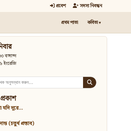
প্রবেশ
সদস্য নিবন্ধন
প্রথম পাতা
কবিতা
িবার
৩ বঙ্গাব্দ
৬ ইংরেজি
 প্রকাশ
 যদি দূরে...
্ত (চতুর্থ প্রস্তাব)