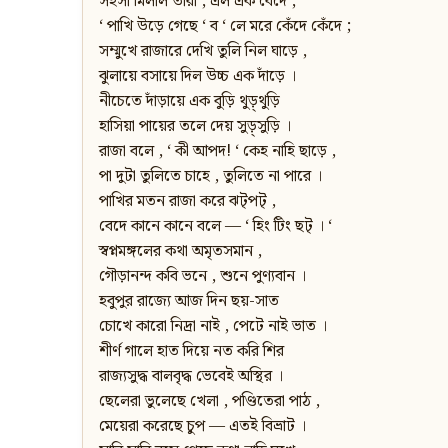
সহসা মিলাল তারা , এল এক বেদে ,
‘ পাখি উড়ে গেছে ‘ ব ‘ লে মরে কেঁদে কেঁদে ;
সম্মুখে রাজারে দেখি তুলি নিল ঘাড়ে ,
ঝুলায়ে বসায়ে দিল উচ্চ এক দাঁড়ে ।
নীচেতে দাঁড়ায়ে এক বুড়ি থুড়্‌থুড়ি
হাসিয়া পায়ের তলে দেয় সুড়্‌সুড়ি ।
রাজা বলে , ‘ কী আপদ! ‘ কেহ নাহি ছাড়ে ,
পা দুটা তুলিতে চাহে , তুলিতে না পারে ।
পাখির মতন রাজা করে ঝট্‌পট্‌ ,
বেদে কানে কানে বলে — ‘ হিং টিং ছট্‌ । ‘
স্বপ্নমঙ্গলের কথা অমৃতসমান ,
গৌড়ানন্দ কবি ভনে , শুনে পুণ্যবান ।
হবুপুর রাজ্যে আজ দিন ছয়-সাত
চোখে কারো নিদ্রা নাই , পেটে নাই ভাত ।
শীর্ণ গালে হাত দিয়ে নত করি শির
রাজ্যসুদ্ধ বালবৃদ্ধ ভেবেই অস্থির ।
ছেলেরা ভুলেছে খেলা , পণ্ডিতেরা পাঠ ,
মেয়েরা করেছে চুপ — এতই বিভ্রাট ।