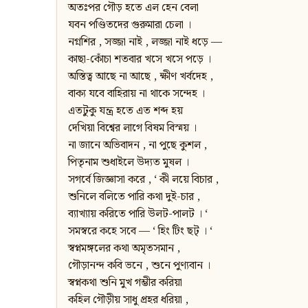
অতঃপর গৌড় হতে এল হেন বেলা
যবন পণ্ডিতদের গুরুমারা চেলা ।
নগ্নশির , সজ্জা নাই , লজ্জা নাই ধড়ে —
কাছা-কোঁচা শতবার খসে খসে পড়ে ।
অস্তিত্ব আছে না আছে , ক্ষীণ খর্বদেহ ,
বাক্য যবে বাহিরায় না থাকে সন্দেহ ।
এতটুকু যন্ত্র হতে এত শব্দ হয়
দেখিয়া বিশ্বের লাগে বিষম বিস্ময় ।
না জানে অভিবাদন , না পুছে কুশল ,
পিতৃনাম শুধাইলে উদ্যত মুষল ।
সগর্বে জিজ্ঞাসা করে , ‘ কী লয়ে বিচার ,
শুনিলে বলিতে পারি কথা দুই-চার ,
ব্যাখ্যায় করিতে পারি উলট-পালট । ‘
সমস্বরে কহে সবে — ‘ হিং টিং ছট্‌ । ‘
স্বপ্নমঙ্গলের কথা অমৃতসমান ,
গৌড়ানন্দ কবি ভনে , শুনে পুণ্যবান ।
স্বপ্নকথা শুনি মুখ গম্ভীর করিয়া
কহিল গৌড়ীয় সাধু প্রহর ধরিয়া ,