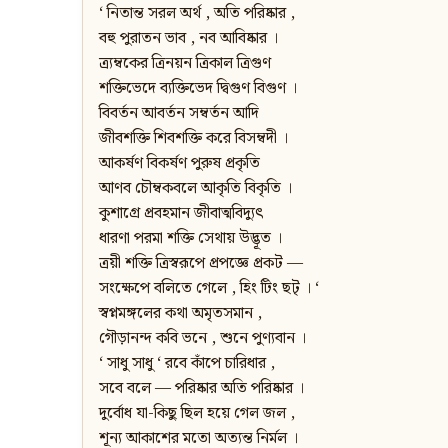
‘ নিতান্ত সরল অর্থ , অতি পরিষ্কার ,
বহু পুরাতন ভাব , নব আবিষ্কার ।
ত্র্যম্বকের ত্রিনয়ন ত্রিকাল ত্রিগুণ
শক্তিভেদে ব্যক্তিভেদ দ্বিগুণ বিগুণ ।
বিবর্তন আবর্তন সম্বর্তন আদি
জীবশক্তি শিবশক্তি করে বিসম্বদী ।
আকর্ষণ বিকর্ষণ পুরুষ প্রকৃতি
আণব চৌম্বকবলে আকৃতি বিকৃতি ।
কুশাগ্রে প্রবহমান জীবাত্মবিদ্যুৎ
ধারণা পরমা শক্তি সেথায় উদ্ভূত ।
ত্রয়ী শক্তি ত্রিস্বরূপে প্রপজ্ঞে প্রকট —
সংক্ষেপে বলিতে গেলে , হিং টিং ছট্‌ । ‘
স্বপ্নমঙ্গলের কথা অমৃতসমান ,
গৌড়ানন্দ কবি ভনে , শুনে পুণ্যবান ।
‘ সাধু সাধু ‘ রবে কাঁপে চারিধার ,
সবে বলে — পরিষ্কার অতি পরিষ্কার ।
দুর্বোধ যা-কিছু ছিল হয়ে গেল জল ,
শূন্য আকাশের মতো অত্যন্ত নির্মল ।