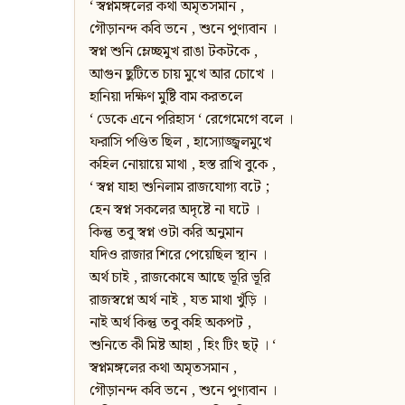
‘ স্বপ্নমঙ্গলের কথা অমৃতসমান ,
গৌড়ানন্দ কবি ভনে , শুনে পুণ্যবান ।
স্বপ্ন শুনি ম্লেচ্ছমুখ রাঙা টকটকে ,
আগুন ছুটিতে চায় মুখে আর চোখে ।
হানিয়া দক্ষিণ মুষ্টি বাম করতলে
‘ ডেকে এনে পরিহাস ‘ রেগেমেগে বলে ।
ফরাসি পণ্ডিত ছিল , হাস্যোজ্জ্বলমুখে
কহিল নোয়ায়ে মাথা , হস্ত রাখি বুকে ,
‘ স্বপ্ন যাহা শুনিলাম রাজযোগ্য বটে ;
হেন স্বপ্ন সকলের অদৃষ্টে না ঘটে ।
কিন্তু তবু স্বপ্ন ওটা করি অনুমান
যদিও রাজার শিরে পেয়েছিল স্থান ।
অর্থ চাই , রাজকোষে আছে ভূরি ভূরি
রাজস্বপ্নে অর্থ নাই , যত মাথা খুঁড়ি ।
নাই অর্থ কিন্তু তবু কহি অকপট ,
শুনিতে কী মিষ্ট আহা , হিং টিং ছট্‌ । ‘
স্বপ্নমঙ্গলের কথা অমৃতসমান ,
গৌড়ানন্দ কবি ভনে , শুনে পুণ্যবান ।