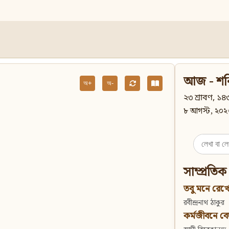
আজ - শন
অ+
অ-
২৩ শ্রাবণ, ১৪৩
৮ আগস্ট, ২০২
Search
for:
সাম্প্রতিক
তবু মনে রেখো
রবীন্দ্রনাথ ঠাকুর
কর্মজীবনে বেদান