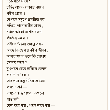
‘ কে যাবে সাথে ‘
চাহিনু বারেক তোমার নয়নে
নবীন প্রাতে ।
দেখালে সমুখে প্রসারিয়া কর
পশ্চিম-পানে অসীম সাগর ,
চঞ্চল আলো আশার মতন
কাঁপিছে জলে ।
তরীতে উঠিয়া শুধানু তখন
আছে কি হোথায় নবীন জীবন ,
আশার স্বপন ফলে কি হোথায়
সোনার ফলে ?
মুখপানে চেয়ে হাসিলে কেবল
কথা না ব ‘ লে ।
তার পরে কভু উঠিয়াছে মেঘ
কখনো রবি —
কখনো ক্ষুব্ধ সাগর , কখনো
শান্ত ছবি ।
বেলা বহে যায় , পালে লাগে বায় —