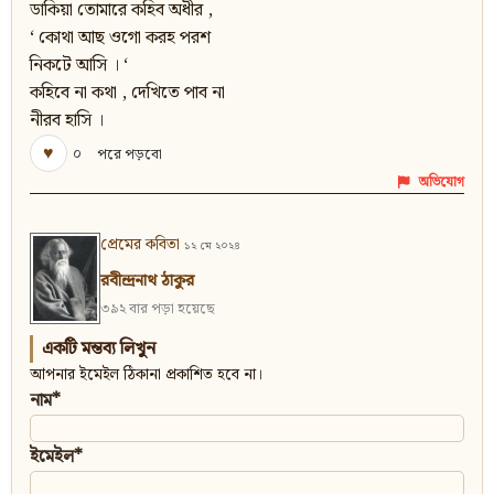
ডাকিয়া তোমারে কহিব অধীর ,
‘ কোথা আছ ওগো করহ পরশ
নিকটে আসি । ‘
কহিবে না কথা , দেখিতে পাব না
নীরব হাসি ।
♥
০
পরে পড়বো
অভিযোগ
প্রেমের কবিতা
১২ মে ২০২৪
রবীন্দ্রনাথ ঠাকুর
৩৯২ বার পড়া হয়েছে
একটি মন্তব্য লিখুন
আপনার ইমেইল ঠিকানা প্রকাশিত হবে না।
নাম*
ইমেইল*