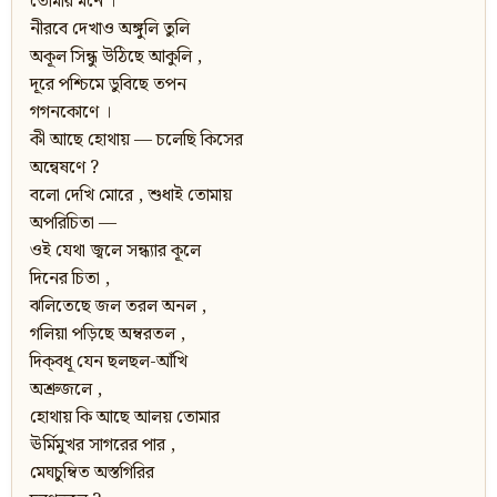
তোমার মনে ।
নীরবে দেখাও অঙ্গুলি তুলি
অকূল সিন্ধু উঠিছে আকুলি ,
দূরে পশ্চিমে ডুবিছে তপন
গগনকোণে ।
কী আছে হোথায় — চলেছি কিসের
অন্বেষণে ?
বলো দেখি মোরে , শুধাই তোমায়
অপরিচিতা —
ওই যেথা জ্বলে সন্ধ্যার কূলে
দিনের চিতা ,
ঝলিতেছে জল তরল অনল ,
গলিয়া পড়িছে অম্বরতল ,
দিক্‌বধূ যেন ছলছল-আঁখি
অশ্রুজলে ,
হোথায় কি আছে আলয় তোমার
ঊর্মিমুখর সাগরের পার ,
মেঘচুম্বিত অস্তগিরির