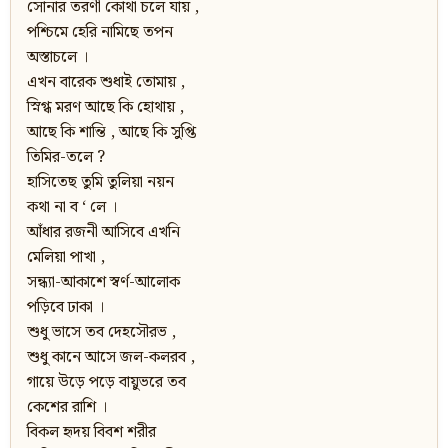
সোনার তরণী কোথা চলে যায় ,
পশ্চিমে হেরি নামিছে তপন
অস্তাচলে ।
এখন বারেক শুধাই তোমায় ,
স্নিগ্ধ মরণ আছে কি হোথায় ,
আছে কি শান্তি , আছে কি সুপ্তি
তিমির-তলে ?
হাসিতেছ তুমি তুলিয়া নয়ন
কথা না ব ‘ লে ।
আঁধার রজনী আসিবে এখনি
মেলিয়া পাখা ,
সন্ধ্যা-আকাশে স্বর্ণ-আলোক
পড়িবে ঢাকা ।
শুধু ভাসে তব দেহসৌরভ ,
শুধু কানে আসে জল-কলরব ,
গায়ে উড়ে পড়ে বায়ুভরে তব
কেশের রাশি ।
বিকল হৃদয় বিবশ শরীর