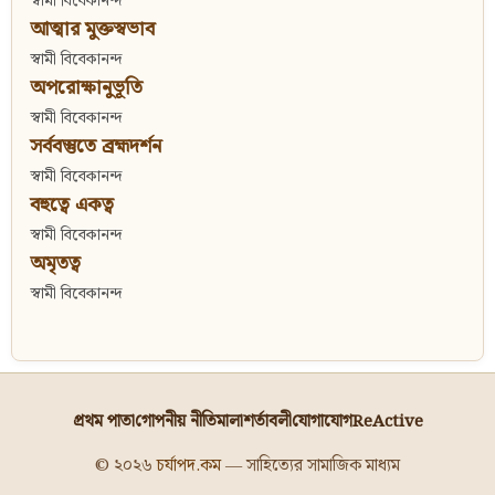
স্বামী বিবেকানন্দ
আত্মার মুক্তস্বভাব
স্বামী বিবেকানন্দ
অপরোক্ষানুভূতি
স্বামী বিবেকানন্দ
সর্ববস্তুতে ব্রহ্মদর্শন
স্বামী বিবেকানন্দ
বহুত্বে একত্ব
স্বামী বিবেকানন্দ
অমৃতত্ব
স্বামী বিবেকানন্দ
প্রথম পাতা
গোপনীয় নীতিমালা
শর্তাবলী
যোগাযোগ
ReActive
© ২০২৬
চর্যাপদ.কম
— সাহিত্যের সামাজিক মাধ্যম