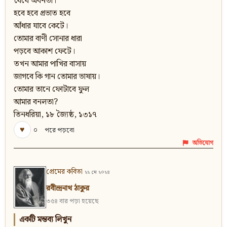
ধৈর্যে অবনতা।
হবে হবে প্রভাত হবে
আঁধার যাবে কেটে।
তোমার বাণী সোনার ধারা
পড়বে আকাশ ফেটে।
তখন আমার পাখির বাসায়
জাগবে কি গান তোমার ভাষায়।
তোমার তানে ফোটাবে ফুল
আমার বনলতা?
তিনধরিয়া, ১৮ জ্যৈষ্ঠ, ১৩১৭
♥
০
পরে পড়বো
অভিযোগ
প্রেমের কবিতা
২২ মে ২০২৪
রবীন্দ্রনাথ ঠাকুর
৩৫৪ বার পড়া হয়েছে
একটি মন্তব্য লিখুন