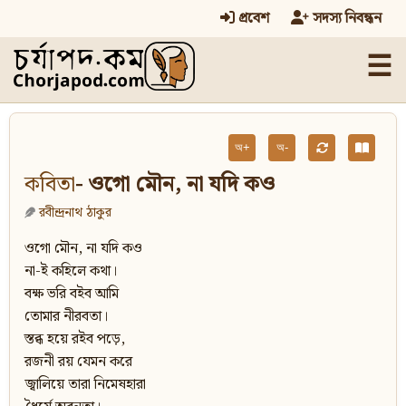
প্রবেশ
সদস্য নিবন্ধন
☰
অ+
অ-
কবিতা
- ওগো মৌন, না যদি কও
রবীন্দ্রনাথ ঠাকুর
ওগো মৌন, না যদি কও
না-ই কহিলে কথা।
বক্ষ ভরি বইব আমি
তোমার নীরবতা।
স্তব্ধ হয়ে রইব পড়ে,
রজনী রয় যেমন করে
জ্বালিয়ে তারা নিমেষহারা