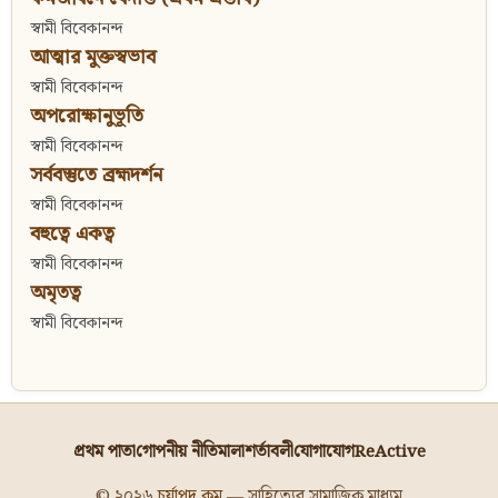
স্বামী বিবেকানন্দ
আত্মার মুক্তস্বভাব
স্বামী বিবেকানন্দ
অপরোক্ষানুভূতি
স্বামী বিবেকানন্দ
সর্ববস্তুতে ব্রহ্মদর্শন
স্বামী বিবেকানন্দ
বহুত্বে একত্ব
স্বামী বিবেকানন্দ
অমৃতত্ব
স্বামী বিবেকানন্দ
প্রথম পাতা
গোপনীয় নীতিমালা
শর্তাবলী
যোগাযোগ
ReActive
© ২০২৬
চর্যাপদ.কম
— সাহিত্যের সামাজিক মাধ্যম