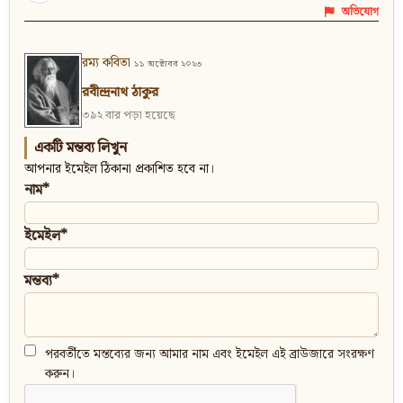
অভিযোগ
রম্য কবিতা
১১ অক্টোবর ২০২৩
রবীন্দ্রনাথ ঠাকুর
৩৯২ বার পড়া হয়েছে
একটি মন্তব্য লিখুন
আপনার ইমেইল ঠিকানা প্রকাশিত হবে না।
নাম*
ইমেইল*
মন্তব্য*
পরবর্তীতে মন্তব্যের জন্য আমার নাম এবং ইমেইল এই ব্রাউজারে সংরক্ষণ
করুন।