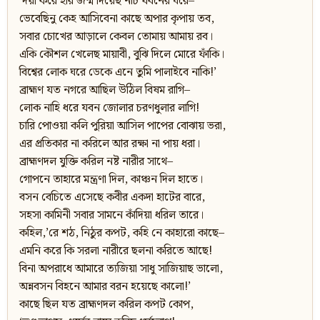
‘দয়া করে হরি জন্ম দিয়েছ নীচ যবনের ঘরে–
ভেবেছিনু কেহ আসিবেনা কাছে অপার কৃপায় তব,
সবার চোখের আড়ালে কেবল তোমায় আমায় রব।
একি কৌশল খেলেছ মায়াবী, বুঝি দিলে মোরে ফাঁকি।
বিশ্বের লোক ঘরে ডেকে এনে তুমি পালাইবে নাকি!’
ব্রাহ্মণ যত নগরে আছিল উঠিল বিষম রাগি–
লোক নাহি ধরে যবন জোলার চরণধুলার লাগি!
চারি পোওয়া কলি পুরিয়া আসিল পাপের বোঝায় ভরা,
এর প্রতিকার না করিলে আর রক্ষা না পায় ধরা।
ব্রাহ্মণদল যুক্তি করিল নষ্ট নারীর সাথে–
গোপনে তাহারে মন্ত্রণা দিল, কাঞ্চন দিল হাতে।
বসন বেচিতে এসেছে কবীর একদা হাটের বারে,
সহসা কামিনী সবার সামনে কাঁদিয়া ধরিল তারে।
কহিল,’রে শঠ, নিঠুর কপট, কহি নে কাহারো কাছে–
এমনি করে কি সরলা নারীরে ছলনা করিতে আছে!
বিনা অপরাধে আমারে ত্যজিয়া সাধু সাজিয়াছ ভালো,
অন্নবসন বিহনে আমার বরন হয়েছে কালো!’
কাছে ছিল যত ব্রাহ্মণদল করিল কপট কোপ,