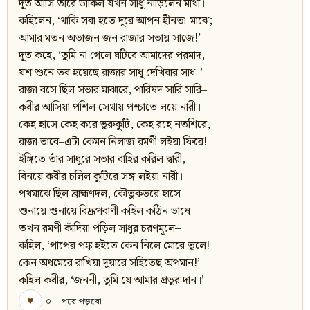
দূত আসি তারে ডাকিল যখন সাধু নাড়িলেন মাথা।
কহিলেন, ‘থাকি সবা হতে দূরে আপন হীনতা-মাঝে;
আমার মতন অভাজন জন রাজার সভায় সাজে!’
দূত কহে, ‘তুমি না গেলে ঘটিবে আমাদের পরমাদ,
যশ শুনে তব হয়েছে রাজার সাধু দেখিবার সাধ।’
রাজা বসে ছিল সভার মাঝারে, পারিষদ সারি সারি–
কবীর আসিয়া পশিল সেথায় পশ্চাতে লয়ে নারী।
কেহ হাসে কেহ করে ভুরুকুটি, কেহ রহে নতশিরে,
রাজা ভাবে–এটা কেমন নিলাজ রমণী লইয়া ফিরে!
ইঙ্গিতে তাঁর সাধুরে সভার বাহির করিল দ্বারী,
বিনয়ে কবীর চলিল কুটিরে সঙ্গ লইয়া নারী।
পথমাঝে ছিল ব্রাহ্মণদল, কৌতুকভরে হাসে–
শুনায়ে শুনায়ে বিদ্রূপবাণী কহিল কঠিন ভাষে।
তখন রমণী কাঁদিয়া পড়িল সাধুর চরণমূলে–
কহিল, ‘পাপের পঙ্ক হইতে কেন নিলে মোরে তুলে!
কেন অধমেরে রাখিয়া দুয়ারে সহিতেছ অপমান!’
কহিল কবীর, ‘জননী, তুমি যে আমার প্রভুর দান।’
♥
০
পরে পড়বো