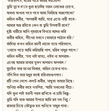
‘ভণ্ডতাপস, ধর্মের নামে করিছ ধর্মলোপ!
তুমি সুখে ব’সে ধুলা ছড়াইছ সরল লোকের চোখে,
অবলা অখলা পথে পথে আহা ফিরিছে অন্নশোকে!’
কহিল কবীর, ‘অপরাধী আমি, ঘরে এসো নারী তবে–
আমার অন্ন রহিতে কেন বা তুমি উপবাসী রবে?’
দুষ্টা নারীরে আনি গৃহমাঝে বিনয়ে আদর করি
কবীর কহিল, ‘দীনের ভবনে তোমারে পাঠাল হরি।’
কাঁদিয়া তখন কহিল রমণী লাজে ভয়ে পরিতাপে,
‘লোভে পড়ে আমি করিয়াছি পাপ, মরিব সাধুর শাপে।’
কহিল কবীর, ‘ভয় নাই মাতঃ, লইব না অপরাধ–
এনেছ আমার মাথার ভূষণ অপমান অপবাদ।’
ঘুচাইল তার মনের বিকার, করিল চেতনা দান–
সঁপি দিল তার মধুর কণ্ঠে হরিনামগুণগান।
রটি গেল দেশে–কপট কবীর, সাধুতা তাহার মিছে।
শুনিয়া কবীর কহে নতশির, ‘আমি সকলের নীচে।
যদি কূল পাই তরণী-গরব রাখিতে না চাহি কিছু–
তুমি যদি থাক আমার উপরে আমি রব সব-নিচু।’
রাজার চিত্তে কৌতুক হল শুনিতে সাধুর গাথা।