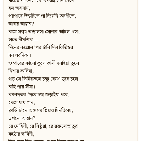
মাঠের পশ্চিমশেষে অপরাহ্ণ ম্লান হেসে
হল অবসান,
পরপারে উত্তরিতে পা দিয়েছি তরণীতে,
আবার আহ্বান?
নামে সন্ধ্যা তন্দ্রালসা সােনার-আঁচল-খসা,
হাতে দীপশিখা―
দিনের কল্লোল ’পর টানি দিল ঝিল্লিস্বর
ঘন যবনিকা।
ও পারের কালাে কূলে কালী ঘনাইয়া তুলে
নিশার কালিমা,
গাঢ় সে তিমিরতলে চক্ষু কোথা ডুবে চলে
নাহি পায় সীমা।
নয়নপল্লব-’পরে স্বপ্ন জড়াইয়া ধরে,
থেমে যায় গান,
ক্লান্তি টানে অঙ্গ মম প্রিয়ার মিনতিসম,
এখনো আহ্বান?
রে মোহিনী, রে নিষ্ঠুরা, রে রক্তলোভাতুরা
কঠোর স্বামিনী,