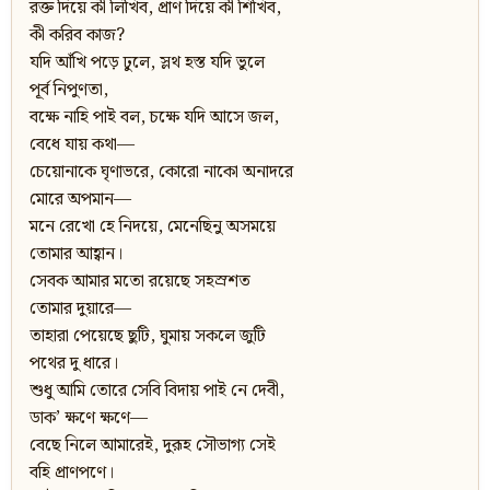
রক্ত দিয়ে কী লিখিব, প্রাণ দিয়ে কী শিখিব,
কী করিব কাজ?
যদি আঁখি পড়ে ঢুলে, স্লথ হস্ত যদি ভুলে
পূর্ব নিপুণতা,
বক্ষে নাহি পাই বল, চক্ষে যদি আসে জল,
বেধে যায় কথা—
চেয়োনাকে ঘৃণাভরে, কোরো নাকো অনাদরে
মোরে অপমান—
মনে রেখো হে নিদয়ে, মেনেছিনু অসময়ে
তোমার আহ্বান।
সেবক আমার মতো রয়েছে সহস্রশত
তোমার দুয়ারে—
তাহারা পেয়েছে ছুটি, ঘুমায় সকলে জুটি
পথের দু ধারে।
শুধু আমি তোরে সেবি বিদায় পাই নে দেবী,
ডাক’ ক্ষণে ক্ষণে—
বেছে নিলে আমারেই, দুরূহ সৌভাগ্য সেই
বহি প্রাণপণে।