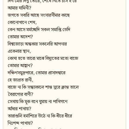
দিন মোর দিনু তোরে, শেষে নিতে চাস হ’রে
আমার যামিনী?
জগতে সবারি আছে সংসারসীমার কাছে
কোনোখানে শেষ,
কেন আসে মর্মচ্ছেদি সকল সমাপ্তি ভেদি
তোমার অদেশ?
বিশ্বজোড়া অন্ধকার সকলেরি আপনার
একেলার স্থান,
কোথা হতে তারো মাঝে বিদ্যুতের মতো বাজে
তোমার আহ্বান?
দক্ষিণসমুদ্রপারে, তোমার প্রাসাদদ্বারে
হে জাগ্রত রানী,
বাজে না কি সন্ধ্যাকালে শান্ত সুরে ক্লান্ত তালে
বৈরাগ্যের বাণী?
সেথায় কি মূক বনে ঘুমায় না পাখিগণে
আঁধার শাখায়?
তারাগুলি হর্ম্যশিরে উঠে না কি ধীরে ধীরে
নিঃশব্দ পাখায়?