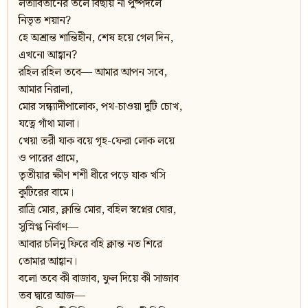
লতাবিতানের তলে বিছায় না পুষ্পদলে
নিভৃত শয়ান?
হে অশ্রান্ত শান্তিহীন, শেষ হয়ে গেল দিন,
এখনো আহ্বান?
রহিল রহিল তবে— আমার আপন সবে,
আমার নিরালা,
মোর সন্ধ্যাদীপালোক, পথ-চাওয়া দুটি চোখ,
যত্নে গাঁথা মালা।
খেয়া তরী যাক বয়ে গৃহ-ফেরা লোক লয়ে
ও পারের গ্রামে,
তৃতীয়ার ক্ষীণ শশী ধীরে পড়ে যাক খসি
কুটিরের বামে।
রাত্রি মোর, ক্লান্তি মোর, বহিল স্বপ্নের ঘোর,
সুস্নিগ্ধ নির্বাণ—
আবার চলিনু ফিরে বহি ক্লান্ত নত শিরে
তোমার আহ্বান।
বলো তবে কী বাজাব, ফুল দিয়ে কী সাজাব
তব দ্বারে আজ—