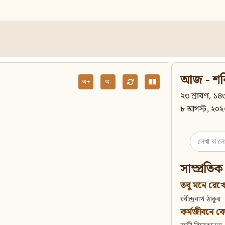
আজ - শন
অ+
অ-
২৩ শ্রাবণ, ১৪৩
৮ আগস্ট, ২০২
Search
for:
সাম্প্রতিক
তবু মনে রেখো
রবীন্দ্রনাথ ঠাকুর
কর্মজীবনে বেদান