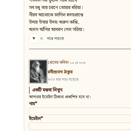
শতদল-সম ফুটিল পরম হরষে
সব মধু তার চরণে তোমার ধরিয়া।
নীরব আলোকে জাগিল হৃদয়প্রান্তে
উদার উষার উদয়-অরুণ কান্তি,
অলস আঁখির আবরণ গেল সরিয়া।
♥
০
পরে পড়বো
প্রেমের কবিতা
১৬ মে ২০২৪
রবীন্দ্রনাথ ঠাকুর
৩০০ বার পড়া হয়েছে
একটি মন্তব্য লিখুন
আপনার ইমেইল ঠিকানা প্রকাশিত হবে না।
নাম*
ইমেইল*