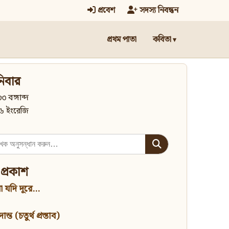
প্রবেশ
সদস্য নিবন্ধন
প্রথম পাতা
কবিতা
িবার
৩ বঙ্গাব্দ
৬ ইংরেজি
 প্রকাশ
 যদি দূরে...
্ত (চতুর্থ প্রস্তাব)