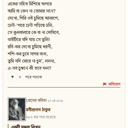
একের সহিত মিশিছে অপরে
আমি বা কেন না তোমার সনে?
দেখো, গিরি ওই চুমিছে আকাশে,
ঢেউ-‘পরে ঢেউ পড়িছে ঢলি,
সে কুলবালারে কে বা না দোষিবে,
ভাইটিরে যদি যায় সে ভুলি!
রবি-কর দেখো চুমিছে ধরণী,
শশি-কর চুমে সাগর জল,
তুমি যদি মোরে না চুম’, ললনা,
এ-সব চুম্বনে কী তবে ফল?
♥
০
পরে পড়বো
অভিযোগ
প্রেমের কবিতা
১০ মে ২০২৪
রবীন্দ্রনাথ ঠাকুর
২৯৬ বার পড়া হয়েছে
একটি মন্তব্য লিখুন