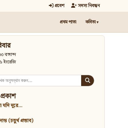
প্রবেশ
সদস্য নিবন্ধন
প্রথম পাতা
কবিতা
িবার
৩ বঙ্গাব্দ
৬ ইংরেজি
 প্রকাশ
 যদি দূরে...
্ত (চতুর্থ প্রস্তাব)