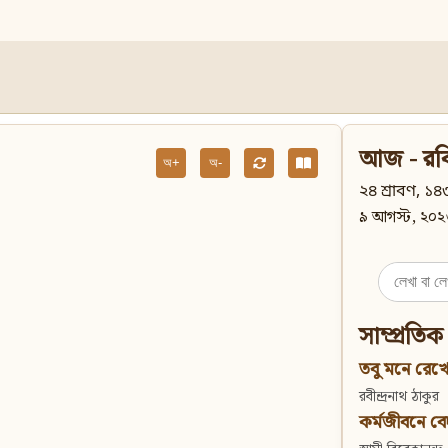
আজ - রব
অ+
অ-
২৪ শ্রাবণ, ১৪৩
৯ আগস্ট, ২০২
Search
for:
সাম্প্রতিক
তবু মনে রেখো
রবীন্দ্রনাথ ঠাকুর
কর্মজীবনে বেদান