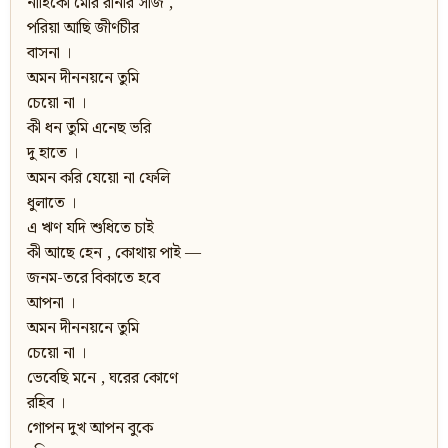
নাহিকো মোর রানীর সাজ ,
পরিয়া আছি জীর্ণচীর
বাসনা ।
অমন দীননয়নে তুমি
চেয়ো না ।
কী ধন তুমি এনেছ ভরি
দু হাতে ।
অমন করি যেয়ো না ফেলি
ধুলাতে ।
এ ঋণ যদি শুধিতে চাই
কী আছে হেন , কোথায় পাই —
জনম-তরে বিকাতে হবে
আপনা ।
অমন দীননয়নে তুমি
চেয়ো না ।
ভেবেছি মনে , ঘরের কোণে
রহিব ।
গোপন দুখ আপন বুকে