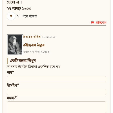
চেয়ো না ।
২৭ আষাঢ় ১৩০০
♥
০
পরে পড়বো
অভিযোগ
বিরহের কবিতা
১১ মে ২০২৪
রবীন্দ্রনাথ ঠাকুর
৬৫৮ বার পড়া হয়েছে
একটি মন্তব্য লিখুন
আপনার ইমেইল ঠিকানা প্রকাশিত হবে না।
নাম*
ইমেইল*
মন্তব্য*