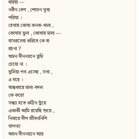
ধরিয়া —
নবীন বেশ , শোভন ভূষা
পরিয়া ।
হেথায় কোথা কনক-থালা ,
কোথায় ফুল , কোথায় মালা —
বাসরসেবা করিবে কে বা
রচনা ?
অমন দীননয়নে তুমি
চেয়ো না ।
ভুলিয়া পথ এসেছ , সখা ,
এ ঘরে ।
অন্ধকারে মালা-বদল
কে করে!
সন্ধ্যা হতে কঠিন ভুঁয়ে
একাকী আমি রয়েছি শুয়ে ,
নিবায়ে দীপ জীবননিশি
যাপনা!
অমন দীননয়নে আর