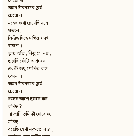
যেয়ো না ।
অমন দীননয়নে তুমি
চেয়ো না ।
মনের কথা রেখেছি মনে
যতনে ,
ফিরিছ মিছে মাগিয়া সেই
রতনে ।
তুচ্ছ অতি , কিছু সে নয় ,
দু চারি ফোঁটা অশ্রু ময়
একটি শুধু শোণিত-রাঙা
বেদনা ।
অমন দীননয়নে তুমি
চেয়ো না ।
কাহার আশে দুয়ারে কর
হানিছ ?
না জানি তুমি কী মোরে মনে
মানিছ!
রয়েছি হেথা লুকাতে লাজ ,