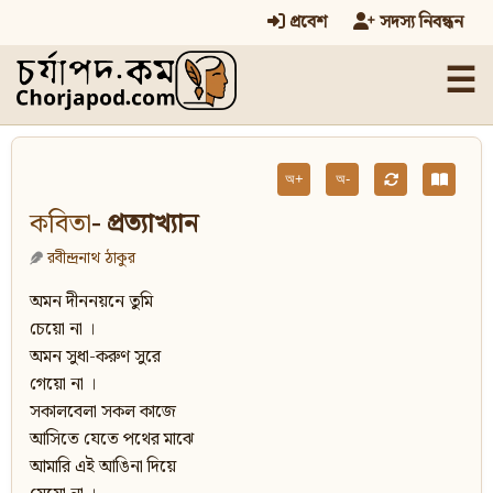
প্রবেশ
সদস্য নিবন্ধন
☰
অ+
অ-
কবিতা
- প্রত্যাখ্যান
রবীন্দ্রনাথ ঠাকুর
অমন দীননয়নে তুমি
চেয়ো না ।
অমন সুধা-করুণ সুরে
গেয়ো না ।
সকালবেলা সকল কাজে
আসিতে যেতে পথের মাঝে
আমারি এই আঙিনা দিয়ে